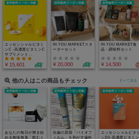
イプロテイン｜ローカ
に。
送料無料クーポン対象
送料無料クーポン対象
送料無料クーポン対象
カオ配合で腸活や健康
的な生活をサポートす
る、低糖質で本当に美
味しい大人のショコラ
エッセンシャルビタミ
IN YOU MARKETスタ
IN YOU MARKET食
ンC -高濃度ビタミンC
ーターセット
品・調味料セット
サプリメント
30000mg｜1回
¥ 20,000
¥ 14,500
¥ 15,601
1000mg、完全オーガ
ニック×非加熱のビタ
ミンCをスプーン1杯
で摂取できる！by
他の人はこの商品もチェック
すべて見る
Minery
送料無料クーポン対象
送料無料クーポン対象
送料無料クーポン対象
あなたの毎日が輝き始
虫歯の原因「バイオフ
エッセンシャルビタ
める無味無臭「飲むミ
ィルム」を剥がす歯科
ンD3-高濃度ビタミ