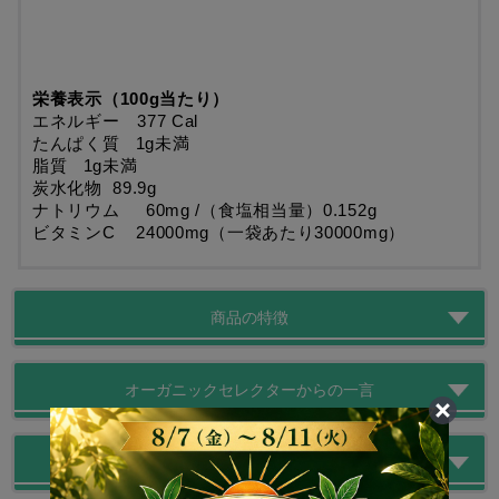
栄養表示（100g当たり）
エネルギー　377 Cal
たんぱく質   1g未満
脂質   1g未満
炭水化物  89.9g
ナトリウム     60mg /（食塩相当量）0.152g
ビタミンC    24000mg（一袋あたり30000mg）
商品の特徴
オーガニックセレクターからの一言
注意点