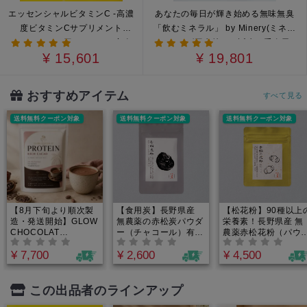
エッセンシャルビタミンC -高濃
あなたの毎日が輝き始める無味無臭
度ビタミンCサプリメント
「飲むミネラル」 by Minery(ミネリ
30000mg｜1回1000mg、完全
ー）カナダ原生林から誕生！重金属・
¥ 15,601
¥ 19,801
オーガニック×非加熱のビタミン
農薬テスト済｜たっぷり2.5-3.5ヶ月
Cをスプーン1杯で摂取できる！
分でお得！1日188円からのミネラル
by Minery
週間。
おすすめアイテム
すべて見る
送料無料クーポン対象
送料無料クーポン対象
送料無料クーポン対象
【8月下旬より順次製
【食用炭】長野県産
【松花粉】90種以上
造・発送開始】GLOW
無農薬の赤松炭パウダ
栄養素！長野県産 無
CHOCOLAT
ー（チャコール）有害
農薬赤松花粉（パウ
PROTEIN（グロウシ
物質の吸着に。解毒の
ー）｜アミノ酸スコ
¥ 7,700
¥ 2,600
¥ 4,500
ョコラプロテイン）by
知恵。添加物や重金属
100の「食べる美容
IN YOU｜完全無添
が気になる方の「飲
液」。必須アミノ酸
加・人工甘味料不使
む」体内クレンズ習慣
亜鉛・ビタミン含有
用・植物性オーガニッ
仕事や運動のスタミ
この出品者のラインアップ
ク素材だけで作ったソ
ナ・疲れ・野菜不足