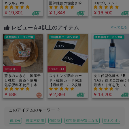
ネラル」 by
医師推薦の歯磨き粉
Dサプリメント
Minery(ミネリー）カ
【メンソール】 60g
4000IU/1カプセル｜
¥ 19,801
¥ 1,848
¥ 16,500
ナダ原生林から誕生！
完全オーガニック×非
重金属・農薬テスト済
加熱×天然型ビタミン
｜たっぷり2.5-3.5ヶ
D3とビタミンK2がヴ
月分でお得！1日188
ィーガン仕様で安心
レビュー☆4以上のアイテム
すべて見る
円からのミネラル週
て摂取できる！by
間。
Minery（ミネリー）
送料無料クーポン対象
送料無料クーポン対象
送料無料クーポン対象
10%OFF!
13%OFF!
驚きの大きさ！国産干
スキミング防止カー
次世代型化粧水『B-
し椎茸｜農薬不使用・
ド・磁気カード保護
NAS』顔ダニ対策に
化学肥料不使用｜水素
【通帳用 / 2枚組】
最適！｜何を使って
の霧（キリ）でプリッ
｜通帳・パスポートな
ブツブツが気になる
¥ 688
¥ 2,393
¥ 13,200
プリに！森の中で育っ
ど犯罪防止・クレジッ
いう方へ！肌本来の
たような大ぶりキノ
トカードに。電磁波を
を取り戻す還元ミネ
コ！うまみを自然乾燥
カット！世界唯一のエ
ルイオン水99.9%だ
でギュッと閉じ込めま
ビデンス付き商品！
の全く新しいコスメ
このアイテムのキーワード:
した！肉厚なのでグリ
ルでいただくのがオス
低塩分
農薬不使用
低脂肪
有害物質が気になる
疲れやすい・
スメ！