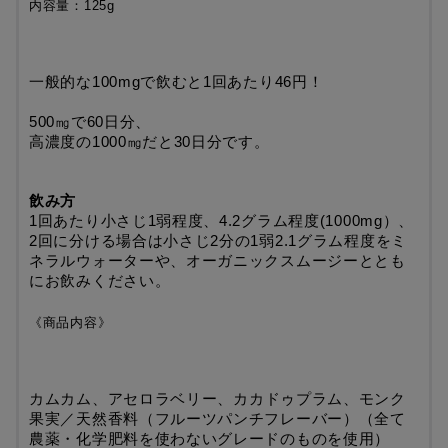
内容量：125g
一般的な100mgで飲むと1回あたり46円！
500㎎で60日分、
高濃度の1000㎎だと30日分です。
飲み方
1回あたり小さじ1弱程度、4.2グラム程度(1000mg）、
2回に分ける場合は小さじ2分の1弱2.1グラム程度をミ
ネラルウォーターや、オーガニックスムージーととも
にお飲みください。
《商品内容》
カムカム、アセロラベリー
、カカドゥプラム、モンク
果実／天然香料（フルーツパンチフレーバー）（全て
農薬・化学肥料を使わないグレードのものを使用）