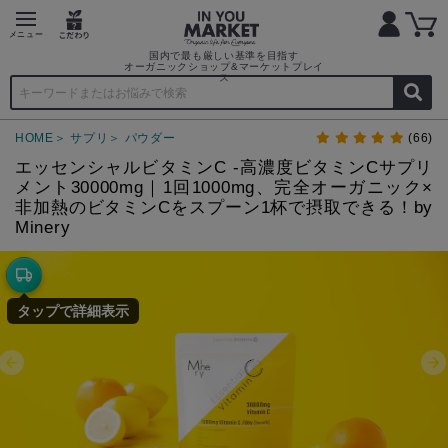
国内で最も厳しい基準を目指す
オーガニックショップ&マーケットプレイ
ス
HOME
サプリ
パウダー
(66)
エッセンシャルビタミンC -高濃度ビタミンCサプリ
メント30000mg｜1回1000mg、完全オーガニック×
非加熱のビタミンCをスプーン1杯で摂取できる！by
Minery
タップで詳細表示