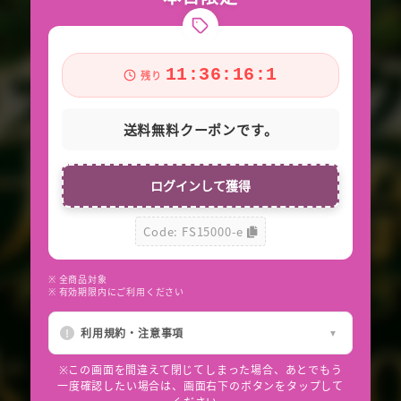
ポンはネット通販限定となります
お買い物を続ける
11:36:15:1
残り
送料無料クーポンです。
ログインして獲得
Code: FS15000-e
※ 全商品対象
※ 有効期限内にご利用ください
飲む
【実質20％OFF・数量
インスタント感覚で美
セッ
限定】IN YOUオリジナ
味しく飲める！炭コー
利用規約・注意事項
｜
ル オーガニックライフ
ヒー｜農薬・化学肥
※この画面を間違えて閉じてしまった場合、あとでもう
4点セット｜バスパウダ
料・添加物不使用！栄
¥16,000 (税込)
¥2,592 (税込)
一度確認したい場合は、画面右下のボタンをタップして
ー・無添加洗濯洗剤・
養たっぷりグリーンコ