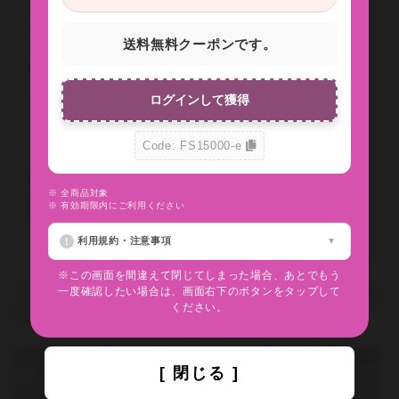
送料無料クーポンです。
ログインして獲得
Code: FS15000-e
※ 全商品対象
問い合わせの返答方法
※ 有効期限内にご利用ください
利用規約・注意事項
※この画面を間違えて閉じてしまった場合、あとでもう
一度確認したい場合は、画面右下のボタンをタップして
ご注文に関するお問い合わせには、必ずご注文番号をご記入くださ
ください。
いますようお願いいたします。
お客様のメールソフトやメールサービスのセキュリティ設定の関係
[ 閉じる ]
上、弊社からのメールが届かない場合がございます。お手数ですが
お客様の環境にて info@inyoumarket.com（送信専用ため返信不可