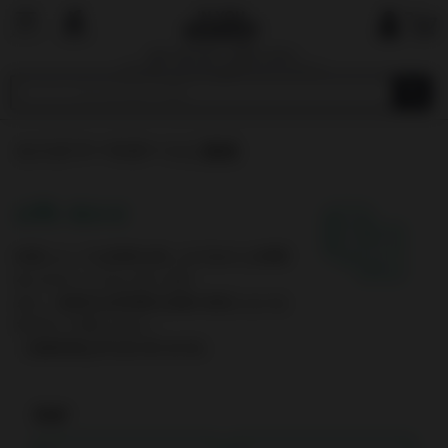
国内で最も厳しい基準を目指す
オーガニックショップ&マーケットプレイ
ス
カスタマーサポートに連絡
お問い合わせ
内容によっては回答を差し上げるのにお時間
をいただくこともございます。
また、休業日は翌営業日以降の対応となりま
すのでご了承ください。
（営業時間は平日10:00-19:00）
氏名*