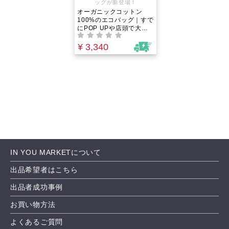
ッグが新登場！
オーガニックコットン
100%のエコバッグ｜すで
にPOP UPや店頭で大人
気！IN YOU MARKETの
エコバッグが誕生！PCが
¥ 3,340
入る大きさで、ショッピ
ングバッグやお出掛け、
サブバッグにとマルチに
活躍！
IN YOU MARKETについて
出品希望者はこちら
出品者成功事例
お買い物方法
よくあるご質問