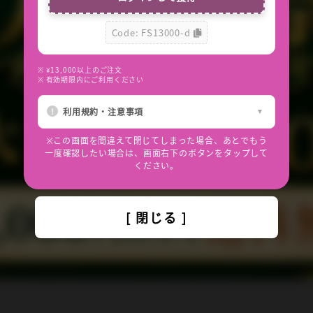
Code: FS13000-d
※ ¥13,000以上のご注文
※ 有効期限内にご利用ください
利用規約・注意事項
※この画面を間違えて閉じてしまった場合、あとでもう
一度確認したい場合は、画面右下のボタンをタップして
ください。
[ 閉じる ]