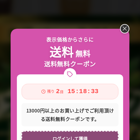
 貴重な鹿か
北海道十勝より 平飼いの鶏
×
MA
ボーンブロス
から丁寧にとったボーンブロ
表示価格からさらに
料理が家庭で
ススープ そのまま飲んでも
 鹿骨ボーン
北海道 十勝産 鶏骨ボーン
ローヤ
お好みの味にアレンジしても
送料
 ５個セッ
ブロススープ ５個セッ
使用／
無料
OK
アスリート
ト｜モデル・アスリート
女王蜂
送料無料クーポン
話題のボー
愛飲！N.Y.で話題のボー
ストレ
プ 野生の
ンブロススープ 安心・
¥ 8,380
容やイ
¥ 3,80
くりコトコ
安全な平飼いの鶏の骨を
モンバ
2
15:18:31
残り
日
ープ 天然
じっくりコトコト煮出し
更年期
ま味が凝
たスープ 天然の栄養素
13000円以上のお買い上げでご利用頂け
とうま味が凝縮
る送料無料クーポンです。
ログインして獲得