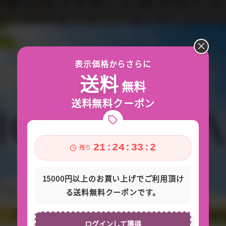
×
表示価格からさらに
送料
無料
送料無料クーポン
21:24:31:2
残り
15000円以上のお買い上げでご利用頂け
レビュー
る送料無料クーポンです。
商品の画像一覧
ログインして獲得