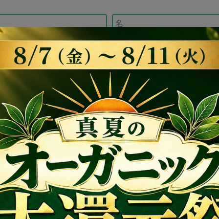
×
*
表示価格からさらに
送料
無料
送料無料クーポン
2
13:02:50
残り
日
13000円以上のお買い上げでご利用頂け
る送料無料クーポンです。
認*