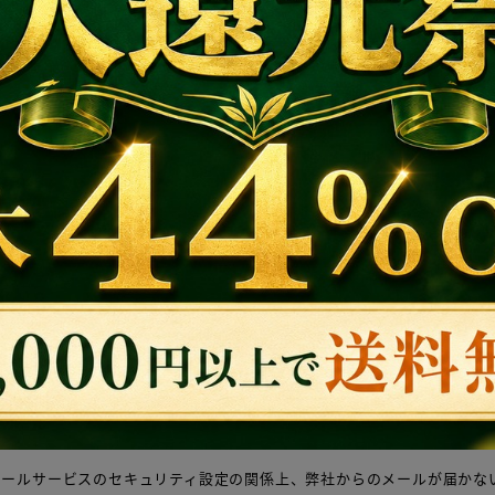
ログインして獲得
*
Code: FS13000-d
※ ¥13,000以上のご注文
※ 有効期限内にご利用ください
利用規約・注意事項
※この画面を間違えて閉じてしまった場合、あとでもう
一度確認したい場合は、画面右下のボタンをタップして
ください。
答方法
[ 閉じる ]
わせには、必ずご注文番号をご記入くださいますようお願いいたします。
メールサービスのセキュリティ設定の関係上、弊社からのメールが届かな