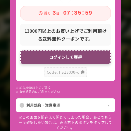
3
07:35:57
残り
日
13000円以上のお買い上げでご利用頂け
る送料無料クーポンです。
ログインして獲得
Code: FS13000-d
クーポン
送料無料クーポン
送料無料クー
※ ¥13,000以上のご注文
※ 有効期限内にご利用ください
利用規約・注意事項
※この画面を間違えて閉じてしまった場合、あとでもう
一度確認したい場合は、画面右下のボタンをタップして
ください。