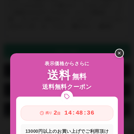
(ソウハクヒエキス) 、 ビワ葉エキス 、 ドクダミエキス 、 キ
ハダ樹皮エキス(オウバクエキス) 、 オリーブ果実油* 、 シア
脂* 、 ローズマリー葉エキス* 、 グリセリン* 、 トコフェロー
ル(ビタミンE) 、 水 、 マイカ 、 酸化チタン 、 酸化鉄
商品の特徴
×
表示価格からさらに
レビュー
送料
無料
送料無料クーポン
商品の画像一覧
お問い合わせ
2
14:48:35
残り
日
13000円以上のお買い上げでご利用頂け