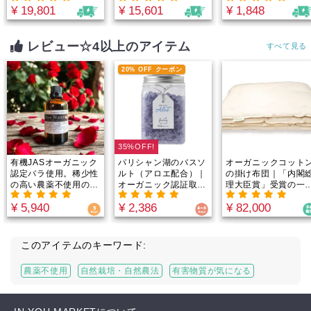
¥ 19,801
¥ 15,601
¥ 1,848
ナダ原生林から誕生！
1000mg、完全オーガ
重金属・農薬テスト済
ニック×非加熱のビタ
｜たっぷり2.5-3.5ヶ
ミンCをスプーン1杯
月分でお得！1日188
で摂取できる！by
レビュー☆4以上のアイテム
すべて見る
円からのミネラル週
Minery
間。
20% OFF クーポン
35%OFF!
有機JASオーガニック
パリシャン湖のバスソ
オーガニックコット
認定バラ使用。稀少性
ルト（アロエ配合）｜
の掛け布団｜「内閣
の高い農薬不使用のロ
オーガニック認証取得
理大臣賞」受賞の一
ーズウォーター
のアロエベラを使用！
寝具技能士の職人が
¥ 5,940
¥ 2,386
¥ 82,000
昔から入浴剤として愛
精込めて丁寧に仕立
用されていたアロエ
た、まさに本物の布
で、お肌もしっとり潤
団！赤ちゃんの肌の
う！
うな肌触りと、優れ
このアイテムのキーワード:
弾力性と吸湿性で、
日ぐっすり！
農薬不使用
自然栽培・自然農法
有害物質が気になる