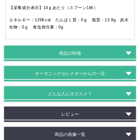
【栄養成分表示】14ｇあたり（スプーン1杯）
エネルギー：126Kcal たんぱく質：0ｇ 脂質：13.9g 炭水
化物：0ｇ 食塩相当量：0g
商品の特徴
オーガニックセレクターからの一言
表示価格からさらに
20%
OFF
どんな人にオススメ？
20％OFFクーポン
レビュー
21:20:17:7
残り
商品の画像一覧