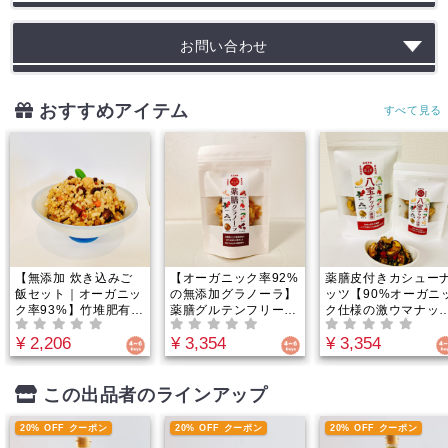
20％OFFクーポン
お問い合わせ
ログインして獲得
Code: G-20P0807
おすすめアイテム
すべて見る
※ 全商品対象
※ 有効期限内にご利用ください
利用規約・注意事項
※この画面を間違えて閉じてしまった場合、あとでもう
一度確認したい場合は、画面右下のボタンをタップして
ください。
【無添加 炊き込みご
【オーガニック率92%
薬膳皮付きカシュー
飯セット｜オーガニッ
の無添加グラノーラ】
ッツ【90%オーガニ
ク率93%】竹堆肥有機
薬膳グルテンフリーグ
ク仕様の激ウマナッ
栽培米と24種和漢の極
ラノーラ｜罪悪感のな
ツ】毎日一粒で心身
¥ 2,206
¥ 3,354
¥ 3,354
み養生炊き込み御膳キ
いプチ朝食に。お口で
調える！白砂糖不使
ット｜最高のご褒美御
ほろほろ解ける贅沢な
用・羅漢果と甜菜糖
膳を自宅で！広島産分
和漢おやつ。白砂糖不
甘さ控えめ。無添加
水嶺米と中医薬膳師厳
使用・羅漢果の優しい
ヴィーガン対応で美
この出品者のラインアップ
選の和漢素材が融合。
甘みで罪悪感ゼロ！
と健康を支える有機
ヴィーガン・五葷フリ
料栽培の究極の薬膳
20% OFF クーポン
20% OFF クーポン
20% OFF クーポン
ーで手軽に温活を叶え
やつ