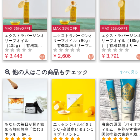
る食養生
MAX 35%OFF!
MAX 35%OFF!
MAX 35%OFF!
エクストラバージンオ
エクストラバージンオ
エクストラバージン
リーブオイル
リーブオイル（90g）
リーブオイル（185g
（135g）｜有機栽培
｜有機栽培オリーブ
）｜有機栽培オリー
オリーブ100%｜冷凍
100%｜冷凍搾油で鮮
100%｜冷凍搾油で
¥ 3,448
¥ 2,606
¥ 3,791
搾油で鮮度バツグン！
度バツグン！生食にピ
度バツグン！生食に
生食にピッタリな甘い
ッタリな甘い味わいの
ッタリな甘い味わい
味わいのアルベキーナ
アルベキーナ種使用！
アルベキーナ種使用
種使用！エグみなしで
エグみなしですーっと
エグみなしですーっ
他の人はこの商品もチェック
すべて見る
すーっと飲める「オリ
飲める「オリーブのジ
飲める「オリーブの
ーブのジュース」！
ュース」！
ュース」！
あなたの毎日が輝き始
エッセンシャルビタミ
虫歯の原因「バイオ
める無味無臭「飲むミ
ンC -高濃度ビタミンC
ィルム」を剥がす歯
ネラル」 by
サプリメント
医師推薦の歯磨き粉
Minery(ミネリー）カ
30000mg｜1回
【メンソール】 60