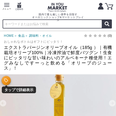
国内で最も厳しい基準を目指す
オーガニックショップ&マーケットプレイ
ス
HOME
食品
調味料・オイル
(0)
おしゃれなボトルはギフトにピッタリ！
エクストラバージンオリーブオイル（185g ）｜有機
栽培オリーブ100%｜冷凍搾油で鮮度バツグン！生食
にピッタリな甘い味わいのアルベキーナ種使用！エ
グみなしですーっと飲める「オリーブのジュー
ス」！
タップで詳細表示