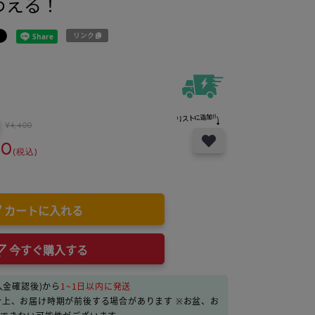
わえる！
リンク
¥4,400
80
(税込)
カートに入れる
今すぐ購入する
入金確認後)から
1~
1日以内に発送
合上、お届け時期が前後する場合があります ※お盆、お