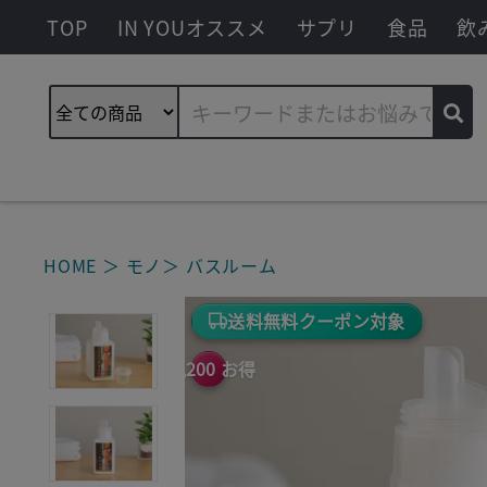
TOP
IN YOUオススメ
サプリ
食品
飲
HOME
モノ
バスルーム
厳格審査合格
送料無料クーポン対象
¥1,200 お得