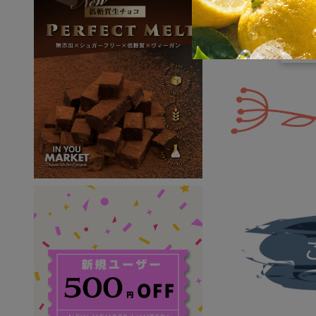
ーリン
植物
オー
¥ 3,
ぷり