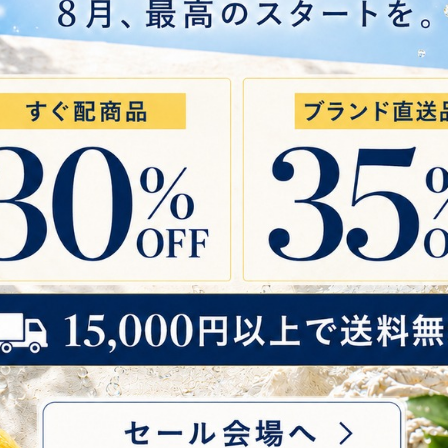
15000円以上のお買い上げでご利用頂け
る送料無料クーポンです。
ログインして獲得
クーポン
送料無料クーポン
送料無料クー
Code: FS15000-e
※ ¥15,000以上のご注文
※ 有効期限内にご利用ください
利用規約・注意事項
※この画面を間違えて閉じてしまった場合、あとでもう
一度確認したい場合は、画面右下のボタンをタップして
ください。
ガニック冷感スプレ
【天然&オーガニック・
【開運/
ystiQA（クリスティ
ダニよけスプレー】
ト】SUI
y IN YOU｜天然ク
NEEMA（ニーマ）by IN
ラ）7月
[ 閉じる ]