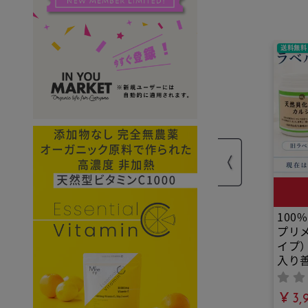
送料無料
100
プリ
イプ
入り
YOU
め！
¥ 3,
と体