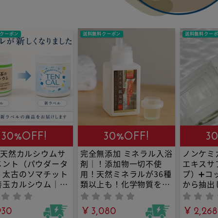
クーポン
送料無料クーポン
送料無料クー
30%OFF!
30%OFF!
3
%天然カルシウムサ
完全無添加 ミネラル入浴
ノンケミ
メント（パウダータ
剤｜！添加物一切不使
エキスサ
）太古のソマチット
用！天然ミネラルが36種
プ）➕コ
善玉カルシウム｜IN
類以上も！化学物質を溜
から抽出
 MARKETおすす
めない生活を送りたい方
の60種
天然貝化石の力で骨
に！身体が芯から温まっ
ネラル｜
930
¥ 3,080
¥ 2,268
を元気に。骨密度が
て、疲れがとれる、最高
整えたい