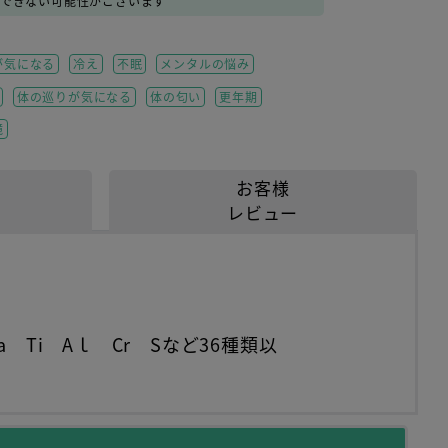
送できない可能性がございます
が気になる
冷え
不眠
メンタルの悩み
体の巡りが気になる
体の匂い
更年期
境
お客様
レビュー
Ba Ti Aｌ Cr Sなど36種類以