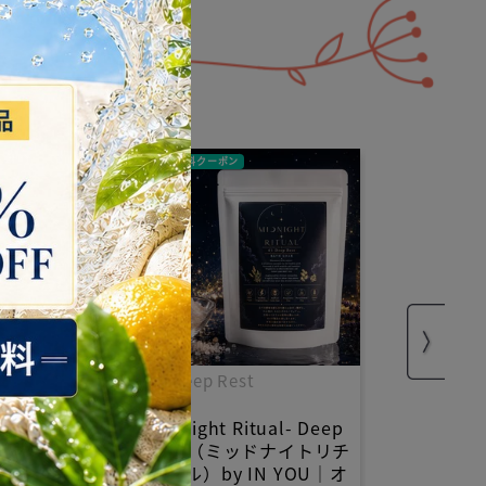
ポン
送料無料クーポン
01 Deep Rest
お清め浄化ミス
Midnight Ritual- Deep
ORA（スイオ
Rest（ミッドナイトリチ
上旬発送開始！
ュアル）by IN YOU｜オ