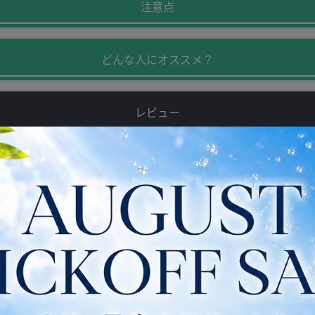
注意点
どんな人にオススメ？
レビュー
×
商品の画像一覧
表示価格からさらに
送料
無料
お問い合わせ
送料無料クーポン
11:28:59:6
残り