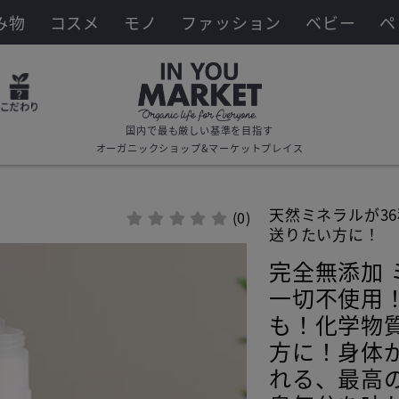
み物
コスメ
モノ
ファッション
ベビー
ペ
国内で最も厳しい基準を目指す
オーガニックショップ&マーケットプレイス
天然ミネラルが3
(0)
送りたい方に！
完全無添加
一切不使用
も！化学物
方に！身体
れる、最高