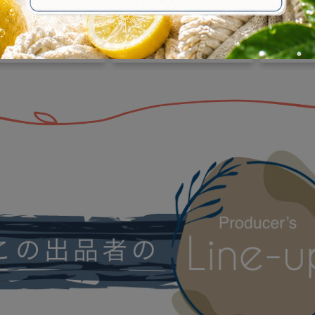
グミスト・100%
YOU｜ベッドや布団に直
IN YO
由来で夏バテ対策！
接使える殺虫成分・有害
イナスを
ガニックミントたっ
添加物ゼロの100%植物
ネルギー
781
¥ 5,001
¥ 4,760
のアロマミスト
由来ファブリックミス
ニックア
ト。水を一滴も使わずヒ
然石と植
バ×ニームの力で大人と
ネルギー
子どもの睡眠環境を安全
を呼び込
に守る！
フレグラ
用お守り