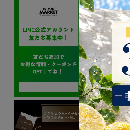
送料無料
オー
ーCr
カ）b