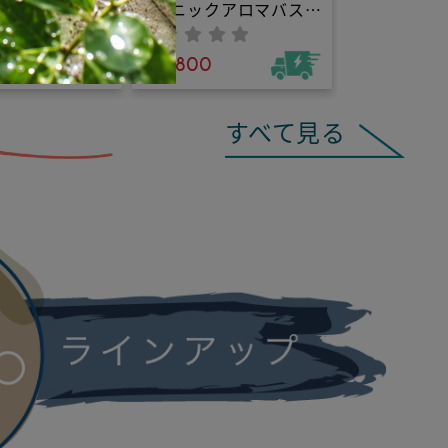
Uオリジナル｜マ
ーガニックアロマバスパ
プラスに転じエ
ウダー｜よく眠りたい夜
を高めるオーガ
のお供に。エプソムソル
¥ 5,800
ロマミスト。天
トとラベンダー×フラン
物の力で空間エ
キンセンスの精油が夜の
を整え、豊かさ
バスタブを「タスクを忘
すべて見る
む無添加ルーム
れるあなただけの究極の
ンス・持ち歩き
15分」へ。本来の自分に
にも！
還る時間を今。