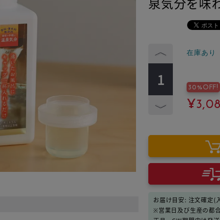
泉気分を味
在庫あり
30%OFF!
¥3,0
お届け目安: 注文確定(
※営業日及び生産の都