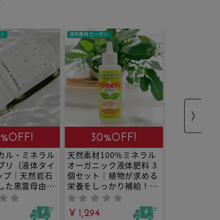
ポン
送料無料クーポン
0%OFF!
30%OFF!
カル・ミネラル
天然素材100％ミネラル
プリ（液体タイ
オーガニック液体肥料 3
ップ｜天然岩石
個セット｜植物が求める
した黒雲母由来
栄養をしっかり補給！観
以上のイオン化ミ
葉植物からオーガニック
体のバランスを
な野菜まで力強く元気に
¥ 1,294
あなたに。
育てる！