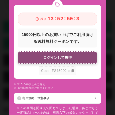
す。
（検査機関：日本食品分析センター）
13:52:49:7
残り
商品の特徴
15000円以上のお買い上げでご利用頂け
る送料無料クーポンです。
注意点
ログインして獲得
レビュー
Code: FS15000-e
商品の画像一覧
※ ¥15,000以上のご注文
※ 有効期限内にご利用ください
お問い合わせ
利用規約・注意事項
※この画面を間違えて閉じてしまった場合、あとでもう
おすすめアイテム
すべて見る
一度確認したい場合は、画面右下のボタンをタップして