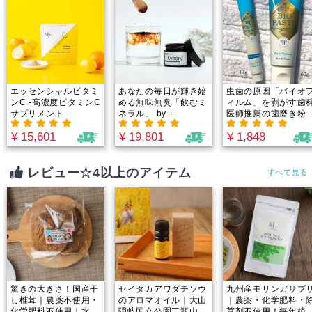
85℃以下の低温調理 で
85℃以下の低温調理 で
85℃以下の低温調理 
栄養成分ぎっしり！
栄養成分ぎっしり！
栄養成分ぎっしり！
エッセンシャルビタミ
あなたの毎日が輝き始
虫歯の原因「バイオ
ンC -高濃度ビタミンC
める無味無臭「飲むミ
ィルム」を剥がす歯
サプリメント
ネラル」 by
医師推薦の歯磨き粉
30000mg｜1回
Minery(ミネリー）カ
【メンソール】 60
¥ 15,601
¥ 19,801
¥ 1,848
1000mg、完全オーガ
ナダ原生林から誕生！
ニック×非加熱のビタ
重金属・農薬テスト済
ミンCをスプーン1杯
｜たっぷり2.5-3.5ヶ
で摂取できる！by
月分でお得！1日188
レビュー☆4以上のアイテム
すべて見る
Minery
円からのミネラル週
間。
驚きの大きさ！国産干
セイタカアワダチソウ
九州産モリンガサプ
し椎茸｜農薬不使用・
のアロマオイル｜大山
｜農薬・化学肥料・
化学肥料不使用｜水素
隠岐国立公園三瓶山周
草剤不使用！毎年植