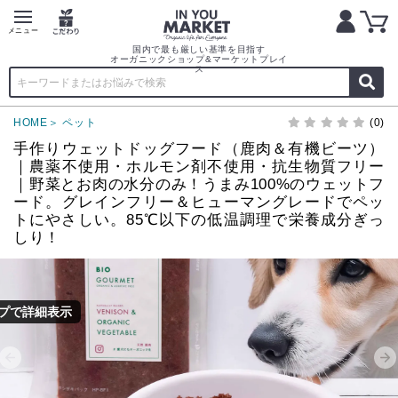
国内で最も厳しい基準を目指す
オーガニックショップ&マーケットプレイ
ス
HOME
ペット
(0)
手作りウェットドッグフード（鹿肉＆有機ビーツ）
｜農薬不使用・ホルモン剤不使用・抗生物質フリー
｜野菜とお肉の水分のみ！うまみ100%のウェットフ
ード。グレインフリー＆ヒューマングレードでペッ
トにやさしい。85℃以下の低温調理 で栄養成分ぎっ
しり！
プで詳細表示