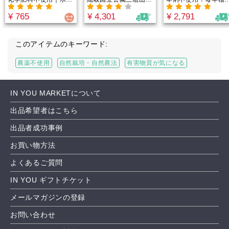
の霧（キリ）でプリッ
辺のセイタカアワダチ
替えを行い、一年目
¥ 765
¥ 4,301
¥ 2,791
プリに！森の中で育っ
ソウで作ったアロマオ
「バージンモリンガ
たような大ぶりキノ
イル！全て100％天然
の若葉のみを使用。
コ！うまみを自然乾燥
素材｜全て農薬・化学
養成分が最も多くバ
でギュッと閉じ込めま
肥料不使用
ンス良く含まれてい
このアイテムのキーワード:
した！肉厚なのでグリ
葉の部分を使用して
ルでいただくのがオス
るため、栄養素が豊
農薬不使用
自然栽培・自然農法
有害物質が気になる
スメ！
富！「１００％モリ
ガ」のタブレットタ
プ！
IN YOU MARKETについて
出品希望者はこちら
出品者成功事例
お買い物方法
よくあるご質問
IN YOU ギフトチケット
メールマガジンの登録
お問い合わせ