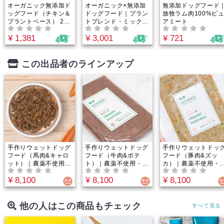
オーガニック無添加ド
オーガニック×無添加
無添加ドッグフード
ッグフード（チキン＆
ドッグフード｜プラン
放牧ラム肉100%ピ
プラントベース） 2個
トブレンド・ミックス
アミート
セット パーフェクト
ベース｜ワンちゃんが
¥ 1,381
¥ 3,001
¥ 721
バランスミックス｜お
大好きなお肉に植物の
肉・野菜・玄米・ハー
栄養素をプラス
ブ・海藻・果物で内か
ら整える万能健康食
この出品者のラインアップ
手作りウェットドッグ
手作りウェットドッグ
手作りウェットドッ
フード（馬肉&キャロ
フード（牛肉&ポテ
フード（豚肉&ズッ
ット）｜農薬不使用・
ト）｜農薬不使用・ホ
カ）｜農薬不使用・
ホルモン剤不使用・抗
ルモン剤不使用・抗生
ルモン剤不使用・抗
¥ 8,100
¥ 8,100
¥ 8,100
生物質フリー｜野菜と
物質フリー｜野菜とお
物質フリー｜野菜と
お肉の水分のみ！うま
肉の水分のみ！うまみ
肉の水分のみ！うま
み100%のウェットフ
100%のウェットフー
100%のウェットフ
ード。グレインフリー
ド。グレインフリー＆
ド。グレインフリー
他の人はこの商品もチェック
すべて見る
＆ヒューマングレード
ヒューマングレードで
ヒューマングレード
でペットにやさしい。
ペットにやさしい。
ペットにやさしい。