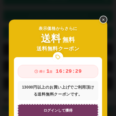
オーガニックセレクターからの一言
×
表示価格からさらに
どんな人にオススメ？
送料
無料
送料無料クーポン
レビュー
商品の画像一覧
1
16:29:29
残り
日
お問い合わせ
13000円以上のお買い上げでご利用頂け
る送料無料クーポンです。
おすすめアイテム
すべて見る
送料無料クーポン対象
送料無料クーポン対象
送料無料クーポン対象
ログインして獲得