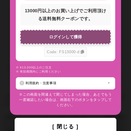
13000円以上のお買い上げでご利用頂け
る送料無料クーポンです。
ログインして獲得
Code: FS13000-d
※ ¥13,000以上のご注文
問い合わせの返答方法
※ 有効期限内にご利用ください
利用規約・注意事項
※この画面を間違えて閉じてしまった場合、あとでもう
ご注文に関するお問い合わせには、必ずご注文番号をご記入くださ
一度確認したい場合は、画面右下のボタンをタップして
いますようお願いいたします。
ください。
お客様のメールソフトやメールサービスのセキュリティ設定の関係
上、弊社からのメールが届かない場合がございます。お手数ですが
[ 閉じる ]
お客様の環境にて info@inyoumarket.com（送信専用ため返信不可