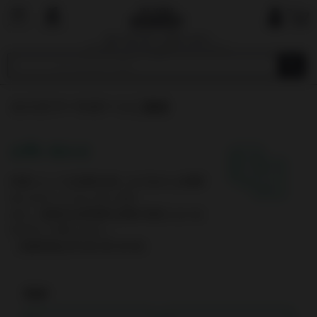
国内で最も厳しい基準を目指す
オーガニックショップ&マーケットプレイ
ス
カスタマーサポートに連絡
お問い合わせ
内容によっては回答を差し上げるのにお時間
をいただくこともございます。
また、休業日は翌営業日以降の対応となりま
すのでご了承ください。
（営業時間は平日10:00-19:00）
氏名*