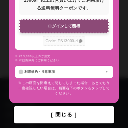
13000円以上のお買い上げでご利用頂け
る送料無料クーポンです。
ログインして獲得
Code: FS13000-d
※ ¥13,000以上のご注文
※ 有効期限内にご利用ください
利用規約・注意事項
※この画面を間違えて閉じてしまった場合、あとでもう
IN YOU MARKETについて
一度確認したい場合は、画面右下のボタンをタップして
ください。
出品希望者はこちら
出品者成功事例
[ 閉じる ]
お買い物方法
よくあるご質問