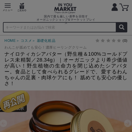
国内で最も厳しい基準を目指す
オーガニックショップ&マーケットプレイ
ス
HOME
コスメ
基礎化粧品
(0)
わんこが舐めても安心！濃厚ヒーリングクリーム
ナイロティカシアバター（野生種＆100%コールドプ
レス未精製／28.34g）｜オーガニックより希少価値
が高い！野生植物の生命力を閉じ込めたシアバタ
ー。食品として食べられるグレードで、愛するわん
ちゃんの足裏・肉球ケアにも！ 舐めても安心の優し
さ！
プで詳細表示