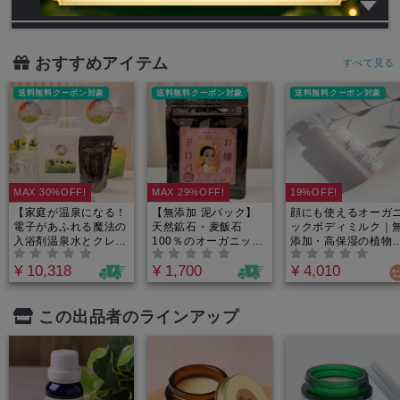
お問い合わせ
おすすめアイテム
すべて見る
送料無料クーポン対象
送料無料クーポン対象
送料無料クーポン対象
MAX 30%OFF!
MAX 29%OFF!
19%OFF!
【家庭が温泉になる！
【無添加 泥パック】
顔にも使えるオーガ
電子があふれる魔法の
天然鉱石・麦飯石
ックボディミルク｜
入浴剤温泉水とクレイ
100％のオーガニック
添加・高保湿の植物
パウダーの贅沢お風呂
フェイスパック｜くす
ムスク｜乾燥肌や敏
¥ 10,318
¥ 1,700
¥ 4,010
セット】元自衛隊員が
み・ざらつきを5分で
肌に。べたつかず潤
全財産33年を賭けて完
リセット。界面活性剤
「全身用乳液」
成させた国際特許の電
フリーで敏感肌・子ど
解水｜疲労困憊の夜
もも安心。毛穴汚れを
この出品者のラインアップ
も、20分浸かるだけで
強力吸着しワントーン
翌朝が驚くほど軽くな
明るい透明肌へ導く、
る、知る人ぞ知る秘伝
家族3世代で使える究
の入浴法
極の全身ケア