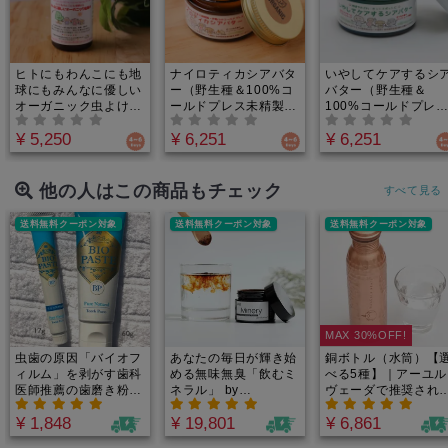
ヒトにもわんこにも地
ナイロティカシアバタ
いやしてケアするシ
球にもみんなに優しい
ー（野生種＆100%コ
バター（野生種＆
オーガニック虫よけ
ールドプレス未精製／
100%コールドプレ
（15ml／希釈タイ
28.34g）｜オーガニ
未精製／28.34g）｜
¥ 5,250
¥ 6,251
¥ 6,251
プ）|ヒトと動物のア
ックより希少価値が高
ナイロティカシアバ
ロマセラピストが協力
い！野生植物の生命力
ー＆オーガニックハ
して調香！ノミ ダニ
を閉じ込めたシアバタ
ブがすり傷 かぶ
蚊 ハチを天然成分で
ー。食品として食べら
ただれの早期リカバ
他の人はこの商品もチェック
すべて見る
追い払う100％オーガ
れるグレードで、愛す
ーを助ける。わんち
ニック精油だけの虫よ
るわんちゃんの足裏・
んの肉球ケアや舐め
送料無料クーポン対象
送料無料クーポン対象
送料無料クーポン対象
け
肉球ケアにも！ 舐め
しにも使えます
ても安心の優しさ！
MAX 30%OFF!
虫歯の原因「バイオフ
あなたの毎日が輝き始
銅ボトル（水筒）【
ィルム」を剥がす歯科
める無味無臭「飲むミ
べる5種】｜アーユル
医師推薦の歯磨き粉
ネラル」 by
ヴェーダで推奨され
【メンソール】 60g
Minery(ミネリー）カ
銅製ボトル。入れる
¥ 1,848
¥ 19,801
¥ 6,861
ナダ原生林から誕生！
浄化したアルカリ性
重金属・農薬テスト済
お水に。世界各国で