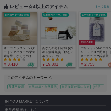
｜たっぷり2.5-3.5ヶ
宝されてきた伝統的
月分でお得！1日188
アイテム。
レビュー☆4以上のアイテム
すべて見る
円からのミネラル週
間。
送料無料クーポン対象
送料無料クーポン対象
送料無料クーポン対象
25%OFF!
オーガニックシアバタ
あなたの毎日が輝き始
パリシャン湖のバス
ー｜シアバターの栄養
める無味無臭「飲むミ
ルト（アロエ配合）
素を限りなくそのまま
ネラル」 by
オーガニック認証取
に！不純物を取り除い
Minery(ミネリー）カ
のアロエベラを使用
¥ 3,410
¥ 19,801
¥ 2,753
ているため、酸化しに
ナダ原生林から誕生！
昔から入浴剤として
くい！肌本来の力を蘇
重金属・農薬テスト済
用されていたアロエ
らせる！
｜たっぷり2.5-3.5ヶ
で、お肌もしっとり
月分でお得！1日188
う！
このアイテムのキーワード:
円からのミネラル週
間。
農薬不使用
自然栽培・自然農法
有害物質が気になる
妊活・妊娠
IN YOU MARKETについて
出品希望者はこちら