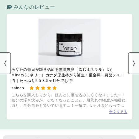
透力を高め、明るく
テインを配
みんなのレビュー
キメの整ったお肌
低糖質・低
へ！
悪感ゼロの
チョコレート！
YOU MARK
あなたの毎日が輝き始める無味無臭「飲むミネラル」 by
Minery(ミネリー）カナダ原生林から誕生！重金属・農薬テスト
済｜たっぷり2.5-3.5ヶ月分でお得!
satoco
こちらを購入してから、ほんとに落ち込みにくくなりました✨！
気分の浮き沈みが、少なくなったことと、肌荒れの頻度が極端に
減り、自分自身も驚いでいます…！一瓶で、5ヶ月ほどもってい
ます！子供達も水筒に入れて毎日持ち歩いています✨我が家の必
全文を見る
須アイテムです✨✨