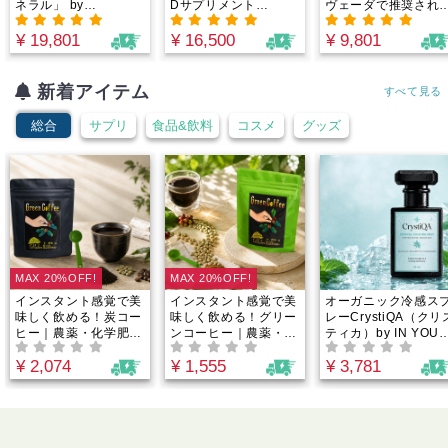
ネラル」 by
Dサプリメント
ヴェーダで推奨され
Minery(ミネリー）カ
4000IU/1カプセル｜
銅製ボトル。入れる
ナダ原生林から誕生！
完全オーガニック×非
浄化したアルカリ性
¥ 19,801
¥ 16,500
¥ 9,801
重金属・農薬テスト済
加熱×天然型ビタミン
お水に。世界各国で
｜たっぷり2.5-3.5ヶ
D3とビタミンK2がヴ
宝されてきた伝統的
月分でお得！1日188
ィーガン仕様で安心し
アイテム。
新着アイテム
すべて見る
円からのミネラル週
て摂取できる！by
間。
Minery（ミネリー）
総合
サプリ
食品&飲料
コスメ
グッズ
MAX 20%OFF!
MAX 20%OFF!
インスタント感覚で美
インスタント感覚で美
オーガニック冷感ス
味しく飲める！炭コー
味しく飲める！グリー
レーCrystiQA（クリ
ヒー｜農薬・化学肥
ンコーヒー｜農薬・化
ティカ）by IN YOU
料・添加物不使用！栄
学肥料・添加物不使
天然クーリングミス
¥ 2,074
¥ 1,555
¥ 3,781
養たっぷりグリーンコ
用！グリーンコーヒー
ト・100%植物由来
ーヒーと日本三大備長
の栄養成分とチアパス
夏バテ対策！オーガ
炭の一つである高級日
産アラビカ種のコーヒ
ックミントたっぷり
向備長炭パウダーを絶
ーを絶妙なバランスで
アロマミスト
妙なバランスで配合！
配合！市販のコーヒー
よりも栄養素が豊富！