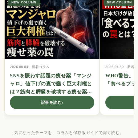
NEW COLUMN
NEW COLUMN
2026.08.04 新着コラム
2026.07.30 新着
SNSを賑わす話題の痩せ薬「マンジ
WHO警告。
ャロ」値下げの裏で蠢く巨大利権と
「食べるプラ
は？筋肉と膵臓を破壊する痩せ薬の
罠
記事を読む
›
気になったテーマを、コラムと保存版ガイドで深く読む。