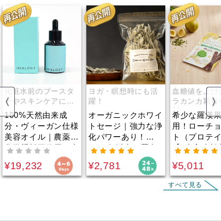
化粧水前のブースタ
ヨガ・瞑想時にも活
血糖値を上げ
ーやスキンケアにプ
躍！
ラカンカ顆粒
ラス！
料として100
100%天然由来成
オーガニックホワイ
希少な羅漢
分・ヴィーガン仕様
トセージ｜強力な浄
用！ローチ
美容オイル｜農薬・
化パワーあり！
ト（プロテ
化学肥料不使用の麻
1000年以上の歴史
【3本入小松
由来成分を高濃度に
をもつ「聖なるハー
【6本入あだ
¥19,232
¥2,781
¥5,011
配合！添加物は一切
ブ」。ヨガ・瞑想時
｜血糖値を
不使用！化粧水前の
にも。
い羅漢果（
すべて見る
ブースターやスキン
カ）顆粒を
ケアにプラスするこ
して100%
とで、美容成分の浸
脂肪の代わ