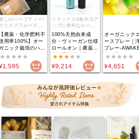
のハーブティー/
リラックス&集中力ア
スプフルーティ
ップに便利なロール
ンド
オン！
薬・化学肥料不
100%天然由来成
オーガニックエナジ
率100%】オー
分・ヴィーガン仕様
ースプレー｜浄化ス
ック栽培のハー
ロールオン｜農薬・
プレー-AWAKE｜魂
ィー｜午後のリ
化学肥料不使用の麻
を目覚めさせ、内な
トにおすすめの
由来成分を高濃度に
る力を引き出す｜シ
595
¥9,214
¥4,651
ーブレンド｜集
配合！こめかみ、
トラスミストで1日
低下やだるさを
首、肩にマッサージ
の始まりをエネルギ
飛ばし自律神経
するようになじませ
ッシュにスタート｜
える！ハイビス
るだけで、リラック
朝におすすめ
等で脳をクリア
ス&集中力アップ！
る至福の1杯
持ち運びに便利なコ
ンパクトサイズのお
まもりロールオン。
安心・安全の国内製
造