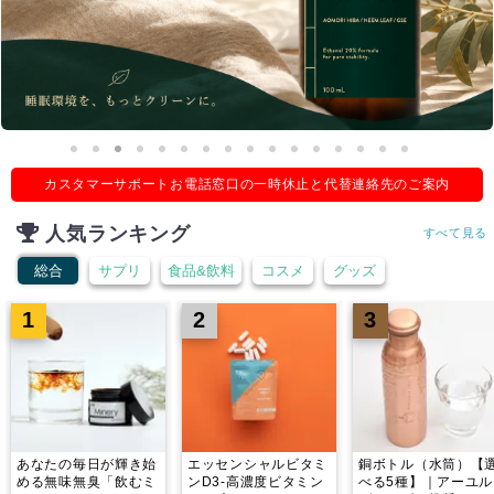
カスタマーサポートお電話窓口の一時休止と代替連絡先のご案内
人気ランキング
すべて見る
総合
サプリ
食品&飲料
コスメ
グッズ
1
2
3
あなたの毎日が輝き始
エッセンシャルビタミ
銅ボトル（水筒）【
める無味無臭「飲むミ
ンD3-高濃度ビタミン
べる5種】｜アーユル