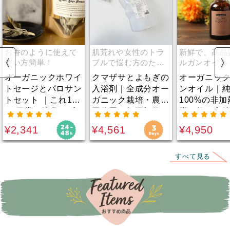
お香のように使えて
肌荒れや女性のトラ
新鮮で、高品
使い方簡単！
ブルで悩む方のため
ルガンオイル
に。
るチャンス！
オーガニックホワイ
クマザサとよもぎの
オーガニッ
トセージとパロサン
入浴剤｜全成分オー
ンオイル｜
トセット ｜これ1つ
ガニック栽培・農薬
100%の非
で”日常の浄化”は完
不使用！無添加仕
様！使い方
璧！お香のように使
様。漢方薬剤師が肌
酸化作用の
¥2,341
¥4,561
¥4,950
えて使い方簡単。気
荒れや女性のトラブ
ミンEたっぷ
の滞りやモヤモヤ感
ルで悩む人にために
の選別から
を浄化したい方へ。
なりたいとの思いで
抜いたトッ
すべて見る
虫対策にも！
開発！
品質。