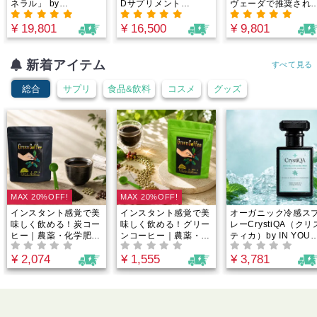
ネラル」 by
Dサプリメント
ヴェーダで推奨され
Minery(ミネリー）カ
4000IU/1カプセル｜
銅製ボトル。入れる
ナダ原生林から誕生！
完全オーガニック×非
浄化したアルカリ性
¥ 19,801
¥ 16,500
¥ 9,801
重金属・農薬テスト済
加熱×天然型ビタミン
お水に。世界各国で
｜たっぷり2.5-3.5ヶ
D3とビタミンK2がヴ
宝されてきた伝統的
月分でお得！1日188
ィーガン仕様で安心し
アイテム。
新着アイテム
すべて見る
円からのミネラル週
て摂取できる！by
間。
Minery（ミネリー）
総合
サプリ
食品&飲料
コスメ
グッズ
MAX 20%OFF!
MAX 20%OFF!
インスタント感覚で美
インスタント感覚で美
オーガニック冷感ス
味しく飲める！炭コー
味しく飲める！グリー
レーCrystiQA（クリ
ヒー｜農薬・化学肥
ンコーヒー｜農薬・化
ティカ）by IN YOU
料・添加物不使用！栄
学肥料・添加物不使
天然クーリングミス
¥ 2,074
¥ 1,555
¥ 3,781
養たっぷりグリーンコ
用！グリーンコーヒー
ト・100%植物由来
ーヒーと日本三大備長
の栄養成分とチアパス
夏バテ対策！オーガ
炭の一つである高級日
産アラビカ種のコーヒ
ックミントたっぷり
向備長炭パウダーを絶
ーを絶妙なバランスで
アロマミスト
妙なバランスで配合！
配合！市販のコーヒー
よりも栄養素が豊富！