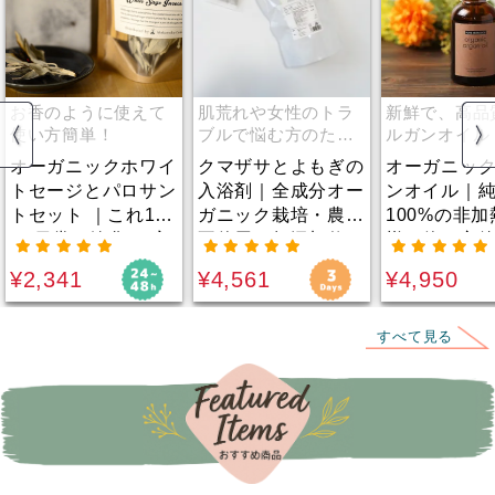
お香のように使えて
肌荒れや女性のトラ
新鮮で、高品
使い方簡単！
ブルで悩む方のため
ルガンオイル
に。
るチャンス！
オーガニックホワイ
クマザサとよもぎの
オーガニッ
トセージとパロサン
入浴剤｜全成分オー
ンオイル｜
トセット ｜これ1つ
ガニック栽培・農薬
100%の非
で”日常の浄化”は完
不使用！無添加仕
様！使い方
璧！お香のように使
様。漢方薬剤師が肌
酸化作用の
¥2,341
¥4,561
¥4,950
えて使い方簡単。気
荒れや女性のトラブ
ミンEたっぷ
の滞りやモヤモヤ感
ルで悩む人にために
の選別から
を浄化したい方へ。
なりたいとの思いで
抜いたトッ
すべて見る
虫対策にも！
開発！
品質。