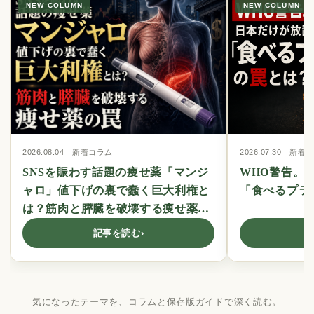
NEW COLUMN
NEW COLUMN
2026.08.04 新着コラム
2026.07.30 新着
SNSを賑わす話題の痩せ薬「マンジ
WHO警告。
ャロ」値下げの裏で蠢く巨大利権と
「食べるプラ
は？筋肉と膵臓を破壊する痩せ薬の
罠
記事を読む
›
気になったテーマを、コラムと保存版ガイドで深く読む。