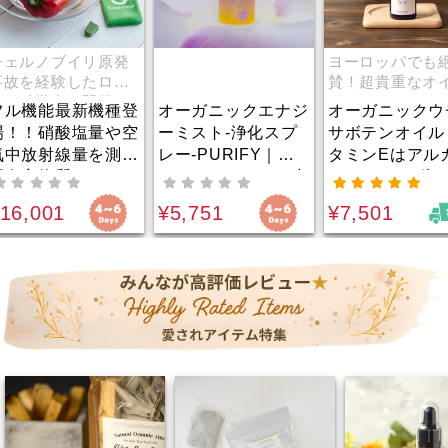
ノブイリ原発
ヨーロッパでも絶
経験したロシ
賛！超貴重なオイ
学者が開発！
ル！
能最新機種登
オーガニックエナジ
オーガニックウチワ
硝酸塩量や空
ーミスト-浄化スプ
サボテンオイル｜ビ
射線量を測る
レー-PURIFY｜フ
タミンEはアルガン
物質チェック
ランキンセンスの力
オイルの1.6倍！美
ン」 有害物
で、ネガティブなエ
容家から最も注目さ
01
¥5,751
¥7,501
ック機エコ6
ネルギーを浄化｜ポ
れている美容オイ
ジティブなエネルギ
ル！小じわやたるみ
ーを引き寄せる
などの部分使いにも