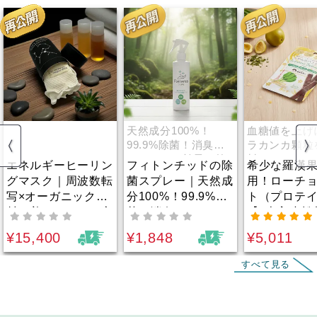
天然成分100%！
血糖値を上げ
99.9%除菌！消臭・
ラカンカ顆粒
リラックス効果も抜
料として100
エネルギーヒーリン
フィトンチッドの除
希少な羅漢
群！
グマスク｜周波数転
菌スプレー｜天然成
用！ローチ
写×オーガニック素
分100%！99.9%除
ト（プロテ
材で着けるだけで心
菌！消臭・リラック
【3本入小松
身が整う！シルクor
ス効果も抜群！
【6本入あだ
¥15,400
¥1,848
¥5,011
オーガニックコット
｜血糖値を
ンの2種から選べ
い羅漢果（
すべて見る
る！舌を正しい位置
カ）顆粒を
に・フェイスライン
して100%
ゆるみ・むくみ・噛
脂肪の代わ