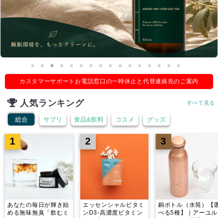
カスタマーサポートお電話窓口の一時休止と代替連絡先のご案内
人気ランキング
すべて見る
総合
サプリ
食品&飲料
コスメ
グッズ
1
2
3
あなたの毎日が輝き始
エッセンシャルビタミ
銅ボトル（水筒）【
める無味無臭「飲むミ
ンD3-高濃度ビタミン
べる5種】｜アーユル