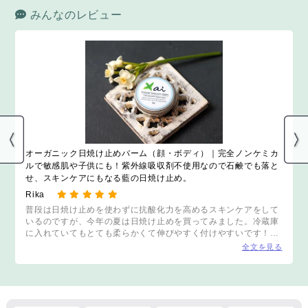
み締め・眠りの悩
テインを配
みんなのレビュー
み・ドライマウス・
低糖質・低
お口ポカン・肩こり
悪感ゼロの
に。自宅で簡単セル
チョコレート！
フケア体験！
YOU MARK
オーガニック日焼け止めバーム（顔・ボディ）｜完全ノンケミカ
ルで敏感肌や子供にも！紫外線吸収剤不使用なので石鹸でも落と
せ、スキンケアにもなる藍の日焼け止め。
Rika
普段は日焼け止めを使わずに抗酸化力を高めるスキンケアをして
いるのですが、今年の夏は日焼け止めを買ってみました。冷蔵庫
に入れていてもとても柔らかくて伸びやすく付けやすいです！藍
色ですが、肌に残ることもなく安心して使うことができます＾＾
全文を見る