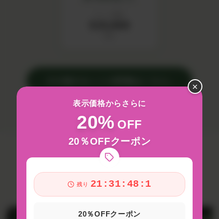
セット価格
¥20,000
税込
›
その他のセットの詳細はこちら
×
表示価格からさらに
※価格はすべて税込です。
20%
OFF
20％OFFクーポン
READING
読みもの
｜ COLUMN
21:31:46:5
残り
暮らしと健康を見つめ直す、新着コラムと保存版ガイド。
20％OFFクーポン
NEW COLUMN
NEW COLUMN