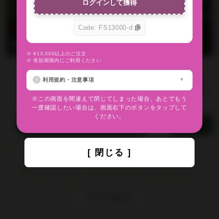
ログインして獲得
Code: FS13000-d
※ ¥13,000以上のご注文
※ 有効期限内にご利用ください
2026.08.04 新着コラム
2026.07.30 新着
利用規約・注意事項
SNSを賑わす話題の痩せ薬「マンジ
WHO警告。
ャロ」値下げの裏で蠢く巨大利権と
「食べるプラ
※この画面を間違えて閉じてしまった場合、あとでもう
は？筋肉と膵臓を破壊する痩せ薬の
一度確認したい場合は、画面右下のボタンをタップして
ください。
罠
記事を読む
›
[ 閉じる ]
気になったテーマを、コラムと保存版ガイドで深く読む。
すべて見る
›