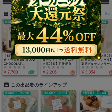
おすすめアイテム
すべて見る
送料無料クーポン対象
送料無料クーポン対象
送料無料クーポン対象
【8月下旬より順次製
【無添加 炊き込みご
【オーガニック率92
造・発送開始】GLOW
飯セット｜オーガニッ
の無添加グラノーラ
CHOCOLAT
ク率93%】竹堆肥有機
薬膳グルテンフリー
PROTEIN（グロウシ
栽培米と24種和漢の極
ラノーラ｜罪悪感の
¥ 7,700
¥ 2,206
¥ 3,354
ョコラプロテイン）by
み養生炊き込み御膳キ
いプチ朝食に。お口
IN YOU｜完全無添
ット｜最高のご褒美御
ほろほろ解ける贅沢
加・人工甘味料不使
膳を自宅で！広島産分
和漢おやつ。白砂糖
用・植物性オーガニッ
水嶺米と中医薬膳師厳
使用・羅漢果の優し
この出品者のラインアップ
ク素材だけで作ったソ
選の和漢素材が融合。
甘みで罪悪感ゼロ！
イプロテイン｜ローカ
ヴィーガン・五葷フリ
送料無料クーポン対象
送料無料クーポン対象
送料無料クーポン対象
カオ配合で腸活や健康
ーで手軽に温活を叶え
的な生活をサポートす
る食養生
る、低糖質で本当に美
味しい大人のショコラ