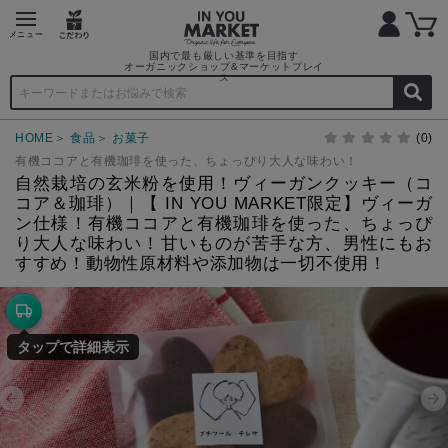
国内で最も厳しい基準を目指す
オーガニックショップ&マーケットプレイ
ス
HOME
食品
お菓子
(0)
有機ココアと有機珈琲を使った、ちょっぴり大人な味わい！
自然栽培の玄米粉を使用！ヴィーガンクッキー（コ
コア＆珈琲）｜【 IN YOU MARKET限定】ヴィーガ
ン仕様！有機ココアと有機珈琲を使った、ちょっぴ
り大人な味わい！甘いものが苦手な方、男性にもお
すすめ！動物性原材料や添加物は一切不使用！
タップで詳細表示