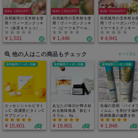
MAX 10%OFF!
MAX 14%OFF!
MAX 35%OFF!
自然栽培の玄米粉を使
自然栽培の玄米粉を使
自然栽培の玄米粉を
用！ヴィーガンクッキ
用！ヴィーガンクッキ
用！ヴィーガンパウ
ー（抹茶＆チョコ）｜
ー（ビーツ＆アールグ
ドケーキとクッキー
【 IN YOU MARKET
レイ）｜【 IN YOU
セット｜【 IN YOU
¥ 1,531
¥ 1,446
¥ 4,941
限定】海外で大注目の
MARKET限定】今大
MARKET限定】原材
健康食材、カテキン・
注目の、必須ミネラル
料と美味しさにとこ
テアニン・ビタミンC
やポリフェノールが豊
んこだわって作られ
が豊富な「有機抹茶」
富なビーツを使用！ほ
た、ヴィーガン パウ
他の人はこの商品もチェック
すべて見る
のクッキーと、みんな
のかなピンク色が可愛
ンドケーキとクッキ
大好き有機ヴィーガン
いビーツクッキーと、
のセット！ヴィーガ
送料無料クーポン対象
送料無料クーポン対象
送料無料クーポン対象
チョコを使ったクッキ
大人気のアールグレイ
とは気づかないほど
ーの豪華なセット
クッキーの嬉しいセッ
美味しさ！
ト！
エッセンシャルビタミ
あなたの毎日が輝き始
虫歯の原因「バイオ
ンC -高濃度ビタミンC
める無味無臭「飲むミ
ィルム」を剥がす歯
サプリメント
ネラル」 by
医師推薦の歯磨き粉
30000mg｜1回
Minery(ミネリー）カ
【メンソール】 60
¥ 15,601
¥ 19,801
¥ 1,848
1000mg、完全オーガ
ナダ原生林から誕生！
ニック×非加熱のビタ
重金属・農薬テスト済
ミンCをスプーン1杯
｜たっぷり2.5-3.5ヶ