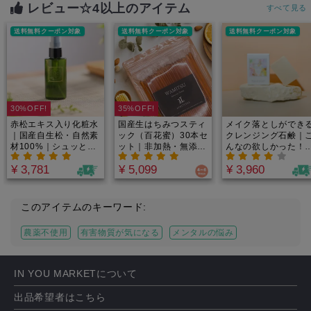
で摂取できる！by
月分でお得！1日188
レビュー☆4以上のアイテム
すべて見る
Minery
円からのミネラル週
間。
送料無料クーポン対象
送料無料クーポン対象
送料無料クーポン対象
30%OFF!
35%OFF!
赤松エキス入り化粧水
国産生はちみつスティ
メイク落としができ
｜国産自生松・自然素
ック（百花蜜）30本セ
クレンジング石鹸｜
材100%｜シュッとひ
ット｜非加熱・無添
んなの欲しかった！
と吹き！お肌にスーッ
加・薬剤投与なし・農
全原料、農薬不使用
¥ 3,781
¥ 5,099
¥ 3,960
となじんでしっかり保
薬不検出で栄養そのま
湿！発酵エキスや植物
ま！0.1％しか採れな
エキスで栄養もプラ
い希少なニホンミツバ
ス。松の爽やかな香り
チの純粋蜂蜜。持ち運
このアイテムのキーワード:
で身も心もスッキリ。
びに便利な使い切りタ
イプで、エネルギー補
農薬不使用
有害物質が気になる
メンタルの悩み
給・集中力UPに。
IN YOU MARKETについて
出品希望者はこちら