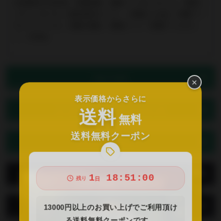
自然栽培の玄米粉、有機砂糖、有機メープルシロップ、有機コ
コナッツオイル（無味無香タイプ）、有機なたね油、有機アー
モンドプードル、有機片栗粉、有機ビーツ、有機アールグレ
イ、天然塩
×
商品の特徴
表示価格からさらに
送料
オーガニックセレクターからの一言
無料
送料無料クーポン
どんな人にオススメ？
1
18:51:00
レビュー
残り
日
13000円以上のお買い上げでご利用頂け
商品の画像一覧
る送料無料クーポンです。