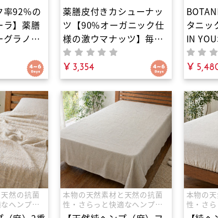
率92%の
薬膳皮付きカシューナッ
BOTAN
ーラ】薬膳
ツ【90%オーガニック仕
タニッ
ーグラノー
様の激ウマナッツ】毎日
IN Y
ないプチ朝
一粒で心身を調える！白
無添加
ほろほろ解
砂糖不使用・羅漢果と甜
¥ 3,354
洗剤｜
¥ 5,48
漢おやつ。
菜糖で甘さ控えめ。無添
に悩む
・羅漢果の
加・ヴィーガン対応で美
性剤不
罪悪感ゼ
容と健康を支える有機肥
パウダ
料栽培の究極の薬膳おや
子ども
つ
ニック
で柔軟
が香る
と天然の抗菌
本物の天然素材と天然の抗菌
本物の天
適なヘンプ麻
性・さらっと快適なヘンプ麻
性・さら
の寝具
の寝具