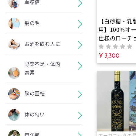
血糖値
【白砂糖・乳
髪の毛
用】100%オ
仕様のローチ
お酒を飲む人に
（カカオ71%
素を食べる！
¥ 3,300
抗酸化力！｜
野菜不足・体内
り。罪悪感ゼ
毒素
ェノールを補
代おやつ
脳の回転
体の匂い
更年期
オーガニックの