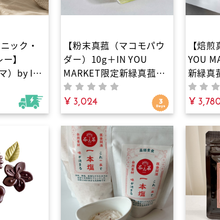
ガニック・
【粉末真菰（マコモパウ
【焙煎真
レー】
ダー）10g＋IN YOU
YOU 
）by IN
MARKET限定新緑真菰茶
新緑真
や布団に直
5gプレゼント】NAGI
ト】NA
成分・有害
TEA 島根県安来市・清水
¥ 3,024
くやさ
¥ 3,78
00%植物
寺の麓に自生する野生の
市・清
ックミス
真菰をまるごと粉末に
野生真
も使わずヒ
力で大人と
環境を安全