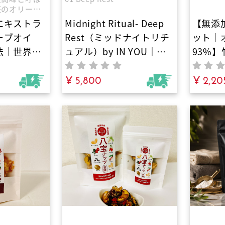
証のオリーブ
Code: G-20P0807
。
エキストラ
Midnight Ritual- Deep
【無添
ーブオイ
Rest（ミッドナイトリチ
ット｜
※ 全商品対象
法｜世界一
ュアル）by IN YOU｜オ
93%
※ 有効期限内にご利用ください
ニック認証
ーガニックアロマバスパ
と24
利用規約・注意事項
証」取得！
ウダー｜よく眠りたい夜
¥ 5,800
き込み
¥ 2,20
ミック農法
のお供に。エプソムソル
のご褒
※この画面を間違えて閉じてしまった場合、あとでもう
一度確認したい場合は、画面右下のボタンをタップして
生命エネル
トとラベンダー×フラン
広島産
ください。
10%の鮮度
キンセンスの精油が夜の
膳師厳
酸化力
バスタブを「タスクを忘
合。ヴ
[ 閉じる ]
れるあなただけの究極の
リーで
15分」へ。本来の自分に
る食養
還る時間を今。