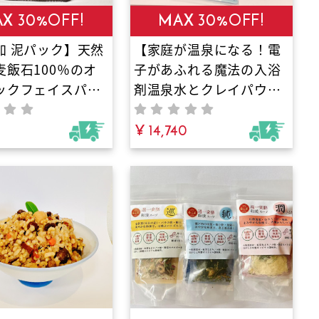
X 30%OFF!
MAX 30%OFF!
加 泥パック】天然
【家庭が温泉になる！電
麦飯石100％のオ
子があふれる魔法の入浴
ックフェイスパッ
剤温泉水とクレイパウダ
すみ・ざらつきを5
ーの贅沢お風呂セット】
セット。界面活性
元自衛隊員が全財産33年
¥ 14,740
ーで敏感肌・子ど
を賭けて完成させた国際
心。毛穴汚れを強
特許の電解水｜疲労困憊
しワントーン明る
の夜も、20分浸かるだけ
肌へ導く、家族3世
で翌朝が驚くほど軽くな
える究極の全身ケ
る、知る人ぞ知る秘伝の
入浴法