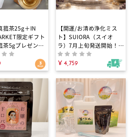
菰茶25g＋IN
【開運/お清め浄化ミス
MARKET限定ギフト
ト】SUIORA（スイオ
菰茶5gプレゼン
ラ）7月上旬発送開始！IN
GI TEA ｜香ばし
YOUオリジナル｜マイナ
しく。島根県安来
0
スをプラスに転じエネル
¥ 4,759
水寺の麓で育った
ギーを高めるオーガニッ
菰のお茶
クアロマミスト。天然石
と植物の力で空間エネル
ギーを整え、豊かさを呼
び込む無添加ルームフレ
グランス・持ち歩き用お
守りにも！