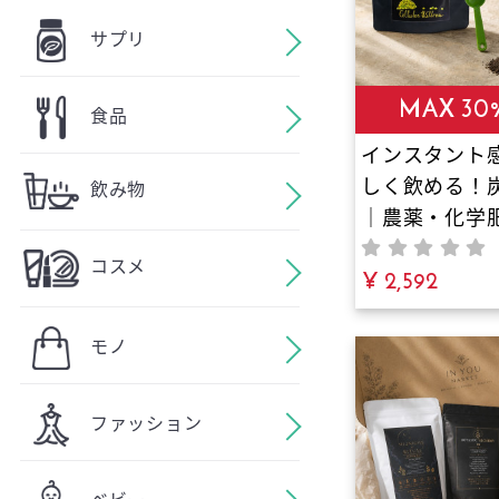
サプリ
MAX 30
食品
インスタント
しく飲める！
飲み物
｜農薬・化学
物不使用！栄
コスメ
グリーンコー
¥ 2,592
三大備長炭の
高級日向備長
モノ
を絶妙なバラ
合！
ファッション
ベビー