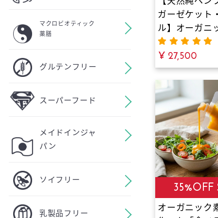
【天然純ヘン
ガーゼケット
マクロビオティック
ル】オーガニッ
薬膳
素材の安眠寝
暑苦しいタオ
¥ 27,500
グルテンフリー
もう卒業！驚
柔らかさ。天
作る空気の層
スーパーフード
ンの冷えから
圧倒的な吸湿
メイドインジャ
汗の蒸れを瞬
パン
極上の肌掛け
ソイフリー
35%OFF 
オーガニック
乳製品フリー