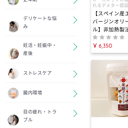
れるデメター認
オイルがここに
【スペイン産
デリケートな悩
バージンオリ
み
ル】非加熱製
厳格なオーガ
「デメター認
¥ 6,350
妊活・妊娠中・
バイオダイナ
産後
が育む究極の
ギー。酸度0.
ストレスケア
と圧倒的な抗
腸内環境
目の疲れ・トラ
ブル