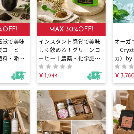
%OFF!
MAX 30%OFF!
感覚で美味
インスタント感覚で美味
オーガ
炭コーヒー
しく飲める！グリーンコ
ーCry
肥料・添加
ーヒー｜農薬・化学肥
カ）by
養たっぷり
料・添加物不使用！グリ
ーリン
ヒーと日本
ーンコーヒーの栄養成分
¥ 1,944
植物由
¥ 3,78
一つである
とチアパス産アラビカ種
オーガ
炭パウダー
のコーヒーを絶妙なバラ
ぷりの
ンスで配
ンスで配合！市販のコー
ヒーよりも栄養素が豊
富！健康と若々しさを保
つファイトケミカルやク
ロロゲン酸という栄養素