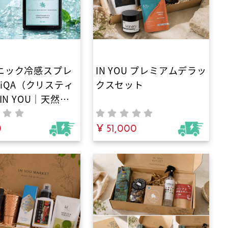
ニック冷感スプレ
IN YOU プレミアムデラッ
stiQA（クリスティ
クスセット
 IN YOU｜天然ク
グミスト・100%
来で夏バテ対策！
0
¥ 51,000
ニックミントたっ
アロマミスト