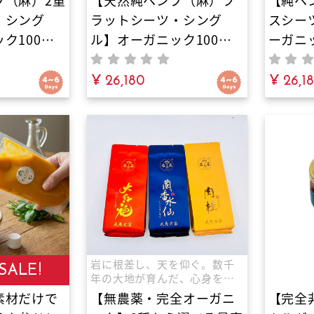
プ（麻）2重
【天然純ヘンプ（麻）フ
【純ヘ
・シング
ラットシーツ・シング
スシー
ク100%
ル】オーガニック100%
ーガニ
具｜重くて
素材の安眠寝具｜敷いて
安眠寝
ルケットは
も掛けても極上の涼感。
¥ 26,180
ない高
¥ 26,1
きの軽さと
天然発酵糸の圧倒的な吸
中の蒸
然発酵糸が
湿発散性と抗菌力で夏の
瞬時に
で、エアコ
寝苦しさやエアコンの冷
の圧倒
体を守り、
え・睡眠中の寝汗を一枚
発散性
発散性で寝
で完璧にコントロール！
中の寝
時に逃がす
最高級の安眠時間をあな
スのダ
たに。
いを根
岩に根差し、天を仰ぐ。数千
SALE!
年の大地が育んだ、心身を整
える一滴。
素材だけで
【無農薬・完全オーガニ
【完全