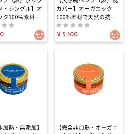
ンプ（麻）ボック
【天然純ヘンプ（麻）枕
ツ・シングル】オ
カバー】オーガニック
ック100%素材の
100%素材で天然の抗菌
具｜菌を寄せ付け
力。化学繊維はもう卒業
い結晶化度で、背
80
｜日本の職人が織り上げ
¥ 5,500
れと全身の寝汗を
る天然発酵糸の極上涼
逃がす天然発酵糸
感。驚異の吸湿性と放湿
的極上涼感！吸湿
性で頭部の熱を逃がし洗
と抗菌力で、睡眠
うほど馴染む涼感で不眠
苦しさやマットレ
や寝苦しさを解消し深い
ニ・カビ・嫌な匂
眠りをサポート
本から防ぐ
非加熱・無添加】
【完全非加熱・オーガニ