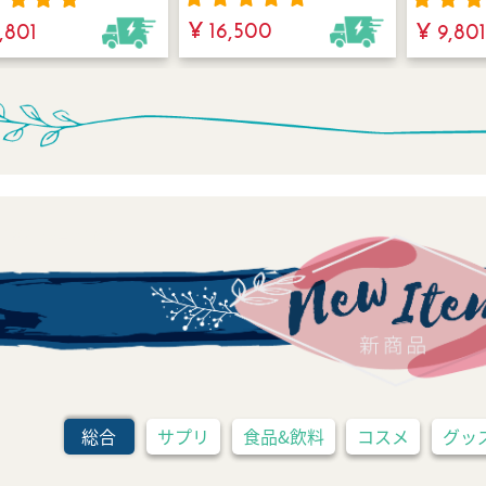
ミンD3とビタミンK2が
っぷり2.5-3.5ヶ月
界各国で
¥ 16,500
,801
¥ 9,80
ヴィーガン仕様で安心し
お得！1日188円か
伝統的な
て摂取できる！by
ミネラル週間。
Minery（ミネリー）
ems | 新オーガニック商品
総合
サプリ
食品&飲料
コスメ
グッズ