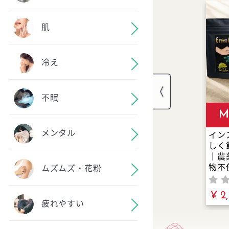
肌
冷え
不眠
M
メンタル
イン
しく
｜農
物不
ムズムズ・花粉
グリ
三大
¥ 2
高級
疲れやすい
を絶
合！