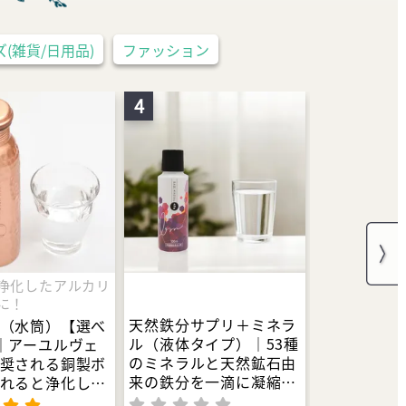
(雑貨/日用品)
ファッション
4
浄化したアルカリ
に！
天然鉄分サプリ＋ミネラ
（水筒）【選べ
ル（液体タイプ）｜53種
｜アーユルヴェ
のミネラルと天然鉱石由
奨される銅製ボ
来の鉄分を一滴に凝縮｜
れると浄化した
貧血・鉄不足・女性特有
性のお水に。世