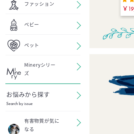
ファッション
済｜た
¥ 19
分で
らの
ベビー
ペット
Mineryシリー
New Organic It
ズ
お悩みから探す
Search by issue
有害物質が気に
なる