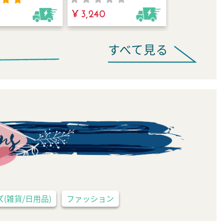
の不調に！
重宝されてきた
¥ 3,240
1
アイテム。
すべて見る
(雑貨/日用品)
ファッション