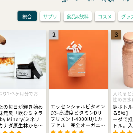
総合
サプリ
食品&飲料
コスメ
グッズ
2
3
ぷり2~3ヶ月分でお
入れると
性のお水
エッセンシャルビタミン
たの毎日が輝き始め
銅ボトル
D3-高濃度ビタミンDサ
味無臭「飲むミネラ
る5種】
プリメント4000IU/1カ
by Minery(ミネリ
ーダで推
プセル｜完全オーガニッ
カナダ原生林から誕
トル。入
ク×非加熱×天然型ビタ
重金属・農薬テスト
アルカリ