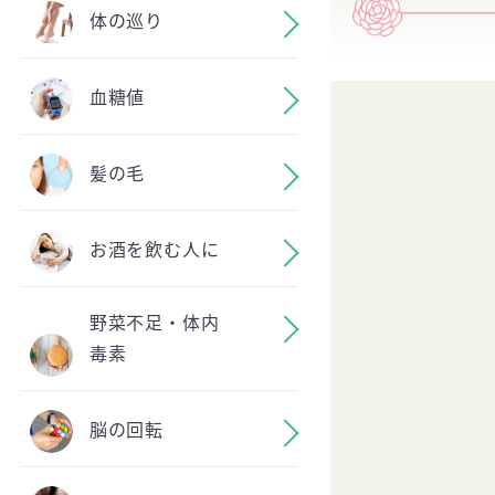
体の巡り
血糖値
髪の毛
お酒を飲む人に
野菜不足・体内
毒素
脳の回転