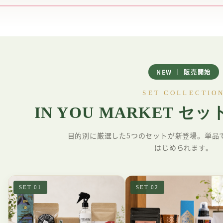
富！健康と若々しさを保
つファイトケミカルやク
ロロゲン酸という栄養素
がたっぷり
NEW ｜ 販売開始
SET COLLECTIO
IN YOU MARKET セ
目的別に厳選した5つのセットが新登場。単品
はじめられます。
SET 01
SET 02