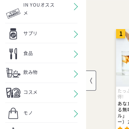
IN YOUオスス
メ
1
サプリ
食品
飲み物
たっ
コスメ
得!
あな
る無
モノ
ル」 
ー）
生！