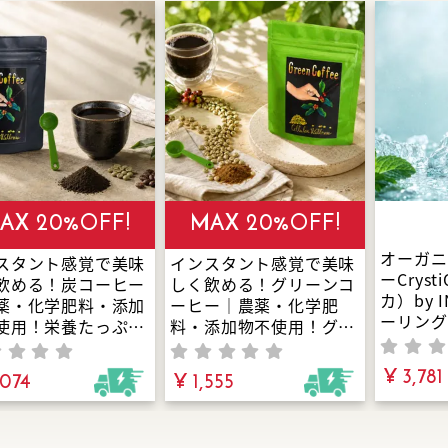
AX 20%OFF!
MAX 20%OFF!
オーガニ
スタント感覚で美味
インスタント感覚で美味
ーCrys
飲める！炭コーヒー
しく飲める！グリーンコ
カ）by 
薬・化学肥料・添加
ーヒー｜農薬・化学肥
ーリング
使用！栄養たっぷり
料・添加物不使用！グリ
植物由来
ーンコーヒーと日本
ーンコーヒーの栄養成分
オーガニ
備長炭の一つである
とチアパス産アラビカ種
¥ 3,781
,074
¥ 1,555
ぷりのア
日向備長炭パウダー
のコーヒーを絶妙なバラ
妙なバランスで配
ンスで配合！市販のコー
ヒーよりも栄養素が豊