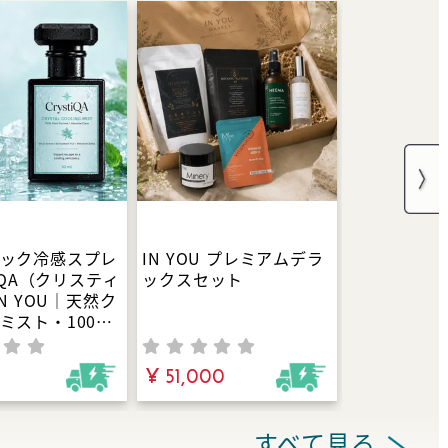
ック冷感スプレ
IN YOU プレミアムデラ
tiQA（クリスティ
ックスセット
IN YOU｜天然ク
ミスト・100%
で夏バテ対策！
ックミントたっ
¥ 51,000
ロマミスト
すべて見る