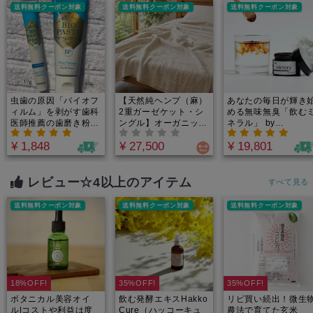
染む涼感で不眠や寝苦
睡眠中の寝汗を一枚で
の冷えから体を守り
送料無料クーポン対象
送料無料クーポン対象
送料無料クーポン対象
しさを解消し深い眠り
完璧にコントロール！
圧倒的な吸湿発散性
をサポート
最高級の安眠時間をあ
寝汗の蒸れを瞬時に
なたに。
がす極上の肌掛け
虫歯の原因「バイオフ
【天然純ヘンプ（麻）
あなたの毎日が輝き
ィルム」を剥がす歯科
2重ガーゼケット・シ
める無味無臭「飲む
医師推薦の歯磨き粉
ングル】オーガニック
ネラル」 by
【メンソール】 60g
100%素材の安眠寝具
Minery(ミネリー）カ
¥ 1,848
¥ 27,500
¥ 19,801
｜重くて暑苦しいタオ
ナダ原生林から誕生
ルケットはもう卒業！
重金属・農薬テスト
驚きの軽さと柔らか
｜たっぷり2.5-3.5ヶ
さ。天然発酵糸が作る
月分でお得！1日188
レビュー☆4以上のアイテム
すべて見る
空気の層で、エアコン
円からのミネラル週
の冷えから体を守り、
間。
送料無料クーポン対象
送料無料クーポン対象
送料無料クーポン対象
圧倒的な吸湿発散性で
寝汗の蒸れを瞬時に逃
がす極上の肌掛け
18%OFF!
35%OFF!
35%OFF!
ボタニカル美容オイ
飲む発酵エキスHakko
リピ買い続出！微生
ル|コストや利益は度
Cure（ハッコーキュ
農法で育てた玄米