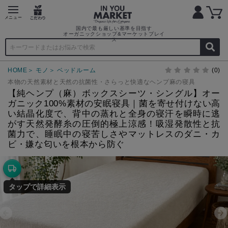
国内で最も厳しい基準を目指す
オーガニックショップ&マーケットプレイ
ス
HOME
モノ
ベッドルーム
(0)
本物の天然素材と天然の抗菌性・さらっと快適なヘンプ麻の寝具
【純ヘンプ（麻）ボックスシーツ・シングル】オー
ガニック100%素材の安眠寝具｜菌を寄せ付けない高
い結晶化度で、背中の蒸れと全身の寝汗を瞬時に逃
がす天然発酵糸の圧倒的極上涼感！吸湿発散性と抗
菌力で、睡眠中の寝苦しさやマットレスのダニ・カ
ビ・嫌な匂いを根本から防ぐ
タップで詳細表示