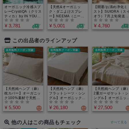
オーガニック冷感スプ
【天然&オーガニッ
【開運/お清め浄化ミ
レーCrystiQA（クリス
ク・ダニよけスプレ
スト】SUIORA（ス
ティカ）by IN YOU｜
ー】NEEMA（ニー
オラ）7月上旬発送開
天然クーリングミス
マ）by IN YOU｜ベッ
始！IN YOUオリジナ
¥ 3,781
¥ 5,001
¥ 4,760
ト・100%植物由来で
ドや布団に直接使える
ル｜マイナスをプラ
夏バテ対策！オーガニ
殺虫成分・有害添加物
に転じエネルギーを
ックミントたっぷりの
ゼロの100%植物由来
めるオーガニックア
アロマミスト
ファブリックミスト。
マミスト。天然石と
この出品者のラインアップ
水を一滴も使わずヒバ
物の力で空間エネル
×ニームの力で大人と
ーを整え、豊かさを
送料無料クーポン対象
送料無料クーポン対象
送料無料クーポン対象
子どもの睡眠環境を安
び込む無添加ルーム
全に守る！
レグランス・持ち歩
用お守りにも！
【天然純ヘンプ（麻）
【天然純ヘンプ（麻）
【天然純ヘンプ（麻
枕カバー】オーガニッ
フラットシーツ・シン
2重ガーゼケット・シ
ク100%素材で天然の
グル】オーガニック
ングル】オーガニッ
抗菌力。化学繊維はも
100%素材の安眠寝具
100%素材の安眠寝
¥ 5,500
¥ 26,180
¥ 27,500
う卒業｜日本の職人が
｜敷いても掛けても極
｜重くて暑苦しいタ
織り上げる天然発酵糸
上の涼感。天然発酵糸
ルケットはもう卒業
の極上涼感。驚異の吸
の圧倒的な吸湿発散性
驚きの軽さと柔らか
湿性と放湿性で頭部の
と抗菌力で夏の寝苦し
さ。天然発酵糸が作
他の人はこの商品もチェック
すべて見る
熱を逃がし洗うほど馴
さやエアコンの冷え・
空気の層で、エアコ