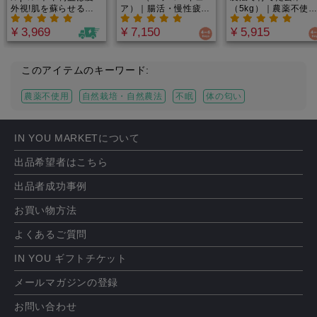
外視!肌を蘇らせる奇
ア）｜腸活・慢性疲
（5kg）｜農薬不使
跡のオイル!自然由来
労・便秘・肌荒れ・原
用・化学肥料不使用
¥ 3,969
¥ 7,150
¥ 5,915
成 分(植物成分)100%!
因不明の不調に悩む全
残留農薬ゼロ！｜一
できるだけオーガニッ
ての人へ。酵母×和ハ
的な稲穂の倍近い大
クにこだわったヴィー
ーブの力。全て農薬化
さに成長！微生物が
ガンコスメ
学肥料不使用！1回あ
てた自然栽培米！モ
このアイテムのキーワード:
たり5滴から始める腸
モチ食感で、噛めば
内リセット習慣
むほどうまみ広がる
農薬不使用
自然栽培・自然農法
不眠
体の匂い
品米！
IN YOU MARKETについて
出品希望者はこちら
出品者成功事例
お買い物方法
よくあるご質問
IN YOU ギフトチケット
メールマガジンの登録
お問い合わせ