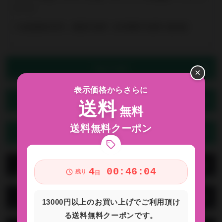
ロール
※自然素材100%、農薬不使用・化学肥料不使用で国内産
商品の特徴
×
表示価格からさらに
オーガニックセレクターからの一言
送料
無料
送料無料クーポン
どんな人にオススメ？
レビュー
4
00:46:03
残り
日
商品の画像一覧
13000円以上のお買い上げでご利用頂け
る送料無料クーポンです。