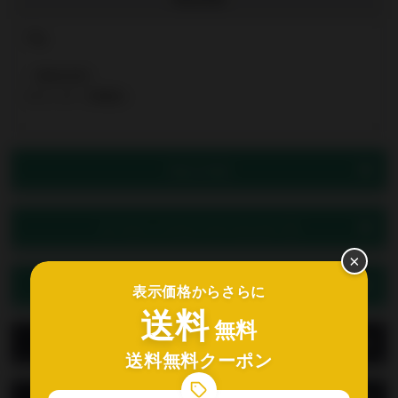
30g
《商品内容》
モリンガ（沖縄産）
商品の特徴
オーガニックセレクターからの一言
×
どんな人にオススメ？
表示価格からさらに
送料
無料
レビュー
送料無料クーポン