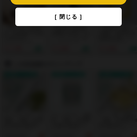
[ 閉じる ]
【8月下旬より順次製
【食用炭】長野県産
【松花粉】90種以上
造・発送開始】GLOW
無農薬の赤松炭パウダ
栄養素！長野県産 無
CHOCOLAT
ー（チャコール）有害
農薬赤松花粉（パウ
PROTEIN（グロウシ
物質の吸着に。解毒の
ー）｜アミノ酸スコ
¥ 7,700
¥ 2,600
¥ 4,500
ョコラプロテイン）by
知恵。添加物や重金属
100の「食べる美容
IN YOU｜完全無添
が気になる方の「飲
液」。必須アミノ酸
加・人工甘味料不使
む」体内クレンズ習慣
亜鉛・ビタミン含有
用・植物性オーガニッ
仕事や運動のスタミ
この出品者のラインアップ
ク素材だけで作ったソ
ナ・疲れ・野菜不足
イプロテイン｜ローカ
に。
送料無料クーポン対象
送料無料クーポン対象
送料無料クーポン対象
カオ配合で腸活や健康
的な生活をサポートす
る、低糖質で本当に美
味しい大人のショコラ
モリンガパウダー（沖
モリンガサプリ（沖縄
モリンガ茶（沖縄産
縄産）｜農薬・化学肥
産）｜農薬・化学肥料
｜農薬・化学肥料不
料不使用の国内産モリ
不使用の国内産モリン
用の国内産モリンガ
ンガを100%使用！お
ガを100%使用。凝固
使用！コーン茶のよ
湯に溶かして飲んだり
剤などの添加物は一切
な味わいで、とって
SOLD OUT
SOLD OUT
SOLD OUT