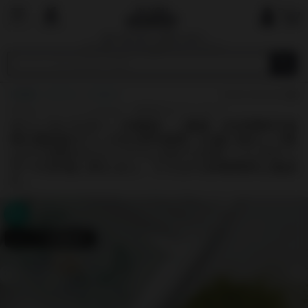
国内で最も厳しい基準を目指す
オーガニックショップ&マーケットプレイ
ス
HOME
サプリ
パウダー
(0)
豆乳やスムージーに入れれば、栄養満点のドリンクに！
モリンガパウダー（沖縄産）｜農薬・化学肥料不使
用の国内産モリンガを100%使用！お湯に溶かして飲
んだり豆乳やスムージーに入れてもOK！パンやクッ
キーの生地に加えると、たちまち栄養豊富な逸品
に。
タップで詳細表示