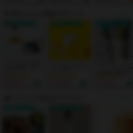
豆乳やスムージーに入
不使用！名刺サイズの
飲みやすい！
れてもOK！パンやク
キュートなケースで、
ッキーの生地に加える
持ち運びも楽々！
他の人はこの商品もチェック
すべて見る
と、たちまち栄養豊富
な逸品に。
送料無料クーポン対象
送料無料クーポン対象
送料無料クーポン対象
あなたの毎日が輝き始
エッセンシャルビタミ
虫歯の原因「バイオ
める無味無臭「飲むミ
ンC -高濃度ビタミンC
ィルム」を剥がす歯
ネラル」 by
サプリメント
医師推薦の歯磨き粉
Minery(ミネリー）カ
30000mg｜1回
【メンソール】 60
¥ 19,801
¥ 15,601
¥ 1,848
ナダ原生林から誕生！
1000mg、完全オーガ
重金属・農薬テスト済
ニック×非加熱のビタ
｜たっぷり2.5-3.5ヶ
ミンCをスプーン1杯
月分でお得！1日188
で摂取できる！by
レビュー☆4以上のアイテム
すべて見る
円からのミネラル週
Minery
間。
送料無料クーポン対象
送料無料クーポン対象