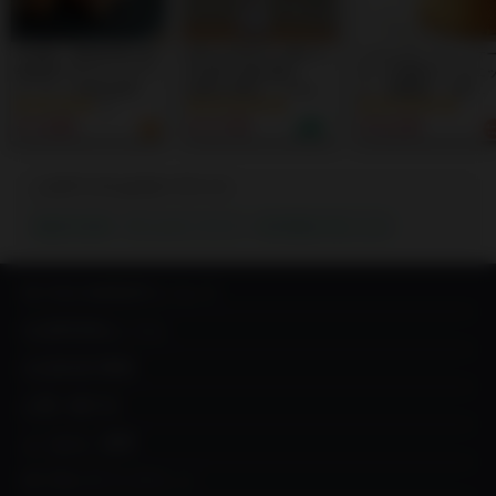
日本初！最高品質の放
強力な洗浄力と確かな
ふわふわシフォンケ
牧肥育子牛サイコロス
安全性を兼ね備え、
キ｜全素材オーガニ
テーキ｜NONGMO,ホ
食材を美味しくするこ
ク・無農薬！【IN
ルモン剤、抗生物質不
ともできる 次世代型
YOU MARKET限定
¥ 3,981
¥ 3,740
¥ 6,343
使用！の熊本県産 超
の食品用洗浄水
発芽玄米使用のグル
少量生産子牛肉
「FOODALIVE」 IN
ンフリー対応！
YOU限定販売！
このアイテムのキーワード:
農薬不使用
アレルゲンフリー
有害物質が気になる
IN YOU MARKETについて
出品希望者はこちら
出品者成功事例
お買い物方法
よくあるご質問
IN YOU ギフトチケット