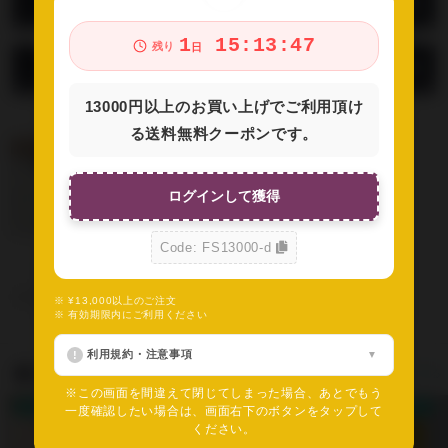
商品の画像一覧
1
15:13:47
残り
日
お問い合わせ
13000円以上のお買い上げでご利用頂け
る送料無料クーポンです。
ログインして獲得
Code: FS13000-d
1個
1個
※ ¥13,000以上のご注文
※ 有効期限内にご利用ください
SOLD OUT
SOLD OUT
利用規約・注意事項
おすすめアイテム
すべて見る
※この画面を間違えて閉じてしまった場合、あとでもう
送料無料クーポン対象
送料無料クーポン対象
送料無料クーポン対象
一度確認したい場合は、画面右下のボタンをタップして
ください。