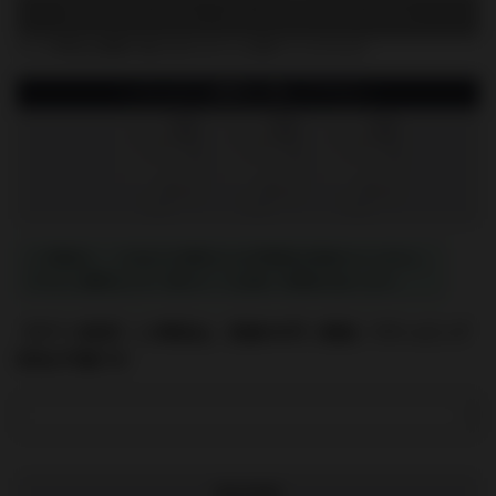
申し訳ございません。ただいま在庫がございません。
※この商品は複数の組み合わせからお選びいただけます
こちらから種類を選んで下さい
1個
2個
3個
この製品に、これ以上の送料または手数料は別途かかりません。
※ただし離島などの一部のケースは除く可能性があります。
【ギフト設定】この商品は、別途300円（税抜）でラッピング
対応が可能です
商品情報