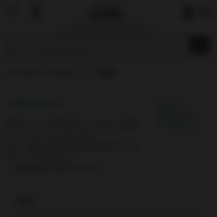
国内で最も厳しい基準を目指す
オーガニックショップ&マーケットプレイ
ス
カスタマーサポートに連絡
お問い合わせ
内容によっては回答を差し上げるのにお時間
をいただくこともございます。
また、休業日は翌営業日以降の対応となりま
すのでご了承ください。
（営業時間は平日10:00-19:00）
氏名*