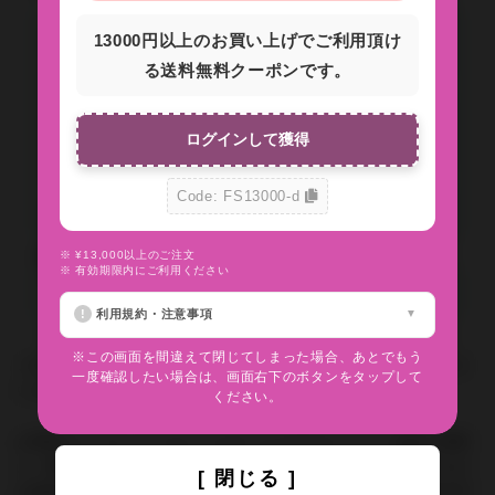
13000円以上のお買い上げでご利用頂け
る送料無料クーポンです。
ログインして獲得
Code: FS13000-d
※ ¥13,000以上のご注文
問い合わせの返答方法
※ 有効期限内にご利用ください
利用規約・注意事項
※この画面を間違えて閉じてしまった場合、あとでもう
ご注文に関するお問い合わせには、必ずご注文番号をご記入くださ
一度確認したい場合は、画面右下のボタンをタップして
いますようお願いいたします。
ください。
お客様のメールソフトやメールサービスのセキュリティ設定の関係
上、弊社からのメールが届かない場合がございます。お手数ですが
[ 閉じる ]
お客様の環境にて info@inyoumarket.com（送信専用ため返信不可