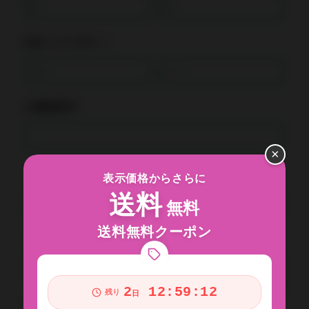
氏名（フリガナ）*
お電話番号*
×
メールアドレス*
表示価格からさらに
送料
無料
送料無料クーポン
メールアドレス確認*
2
12:59:12
残り
日
お問い合わせ内容*