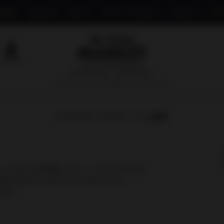
み物
コスメ
モノ
ファッション
ベビー
ペ
国内で最も厳しい基準を目指す
オーガニックショップ&マーケットプレイス
カスタマーサポートに連絡
し上げるのにお時間をいただくこともございます。
以降の対応となりますのでご了承ください。
:00）