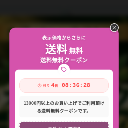
×
*
表示価格からさらに
送料
無料
送料無料クーポン
4
08:36:26
残り
日
13000円以上のお買い上げでご利用頂け
る送料無料クーポンです。
認*