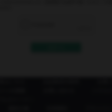
info@inyoumarket.com（送信専用ため返信不可能）からのメー
上げます。
送信する
者はこちら
出品者成功事例
お買
ジンの登録
お問い合わせ
ハラス
アルストーリー
運営企業
利用規約
プライバシ