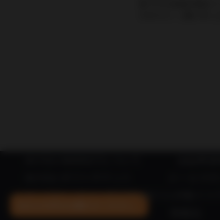
数ですがお客様の環境にて 
きますよう、お願い申し
IN YOU MARKETについて
出品希望
IN YOU ギフトチケット
メールマガ
×
オーガニックに人生を賭けた7人が紡ぐリ
あなたの声をお聞かせください。
特商法