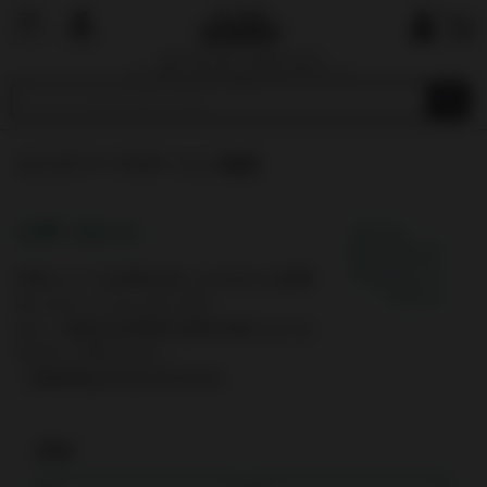
国内で最も厳しい基準を目指す
オーガニックショップ&マーケットプレイ
ス
カスタマーサポートに連絡
お問い合わせ
内容によっては回答を差し上げるのにお時間
をいただくこともございます。
また、休業日は翌営業日以降の対応となりま
すのでご了承ください。
（営業時間は平日10:00-19:00）
氏名*