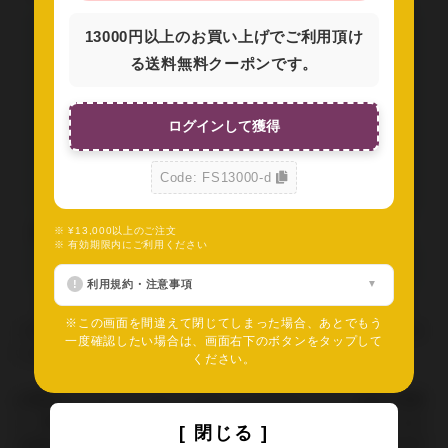
13000円以上のお買い上げでご利用頂け
る送料無料クーポンです。
ログインして獲得
Code: FS13000-d
※ ¥13,000以上のご注文
問い合わせの返答方法
※ 有効期限内にご利用ください
利用規約・注意事項
※この画面を間違えて閉じてしまった場合、あとでもう
ご注文に関するお問い合わせには、必ずご注文番号をご記入くださ
一度確認したい場合は、画面右下のボタンをタップして
いますようお願いいたします。
ください。
お客様のメールソフトやメールサービスのセキュリティ設定の関係
上、弊社からのメールが届かない場合がございます。お手数ですが
[ 閉じる ]
お客様の環境にて info@inyoumarket.com（送信専用ため返信不可