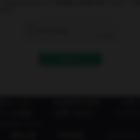
info@inyoumarket.com（送信専用ため返信不可能）からのメー
上げます。
送信する
者はこちら
出品者成功事例
お買
ジンの登録
お問い合わせ
ハラス
アルストーリー
運営企業
利用規約
プライバシ