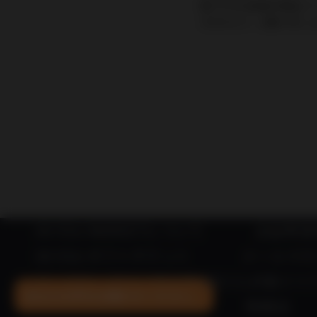
数ですがお客様の環境にて 
きますよう、お願い申し
IN YOU MARKETについて
出品希望
IN YOU ギフトチケット
メールマガ
×
オーガニックに人生を賭けた7人が紡ぐリ
あなたの声をお聞かせください。
特商法