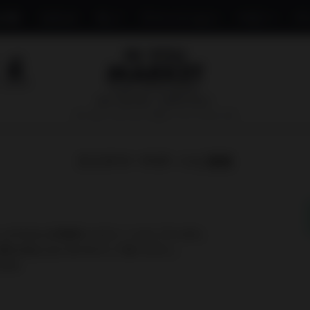
み物
コスメ
モノ
ファッション
ベビー
ペ
国内で最も厳しい基準を目指す
オーガニックショップ&マーケットプレイス
カスタマーサポートに連絡
し上げるのにお時間をいただくこともございます。
以降の対応となりますのでご了承ください。
:00）