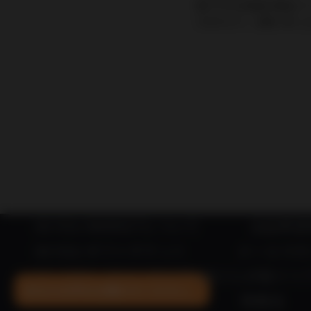
数ですがお客様の環境にて 
きますよう、お願い申し
IN YOU MARKETについて
出品希望
IN YOU ギフトチケット
メールマガ
×
オーガニックに人生を賭けた7人が紡ぐリ
あなたの声をお聞かせください。
特商法