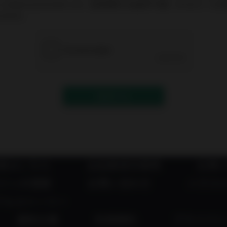
info@inyoumarket.com（送信専用ため返信不可能）からのメー
上げます。
送信する
者はこちら
出品者成功事例
お買
ジンの登録
お問い合わせ
ハラス
アルストーリー
運営企業
利用規約
プライバシ