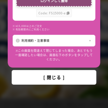
ログインして獲得
*
Code: FS15000-e
※ ¥15,000以上のご注文
※ 有効期限内にご利用ください
利用規約・注意事項
※この画面を間違えて閉じてしまった場合、あとでもう
一度確認したい場合は、画面右下のボタンをタップして
ください。
答方法
[ 閉じる ]
わせには、必ずご注文番号をご記入くださいますようお願いいたします。
メールサービスのセキュリティ設定の関係上、弊社からのメールが届かな