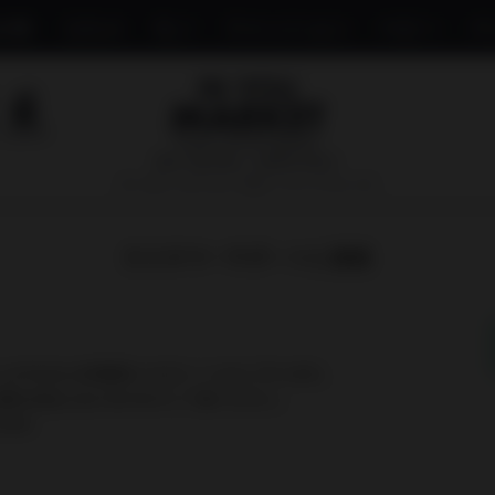
み物
コスメ
モノ
ファッション
ベビー
ペ
国内で最も厳しい基準を目指す
オーガニックショップ&マーケットプレイス
カスタマーサポートに連絡
し上げるのにお時間をいただくこともございます。
以降の対応となりますのでご了承ください。
:00）