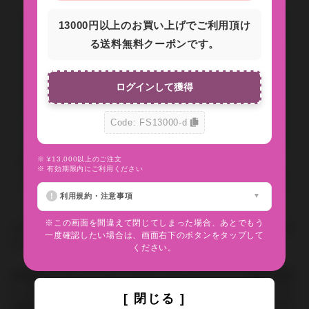
13000円以上のお買い上げでご利用頂け
る送料無料クーポンです。
ログインして獲得
Code: FS13000-d
※ ¥13,000以上のご注文
問い合わせの返答方法
※ 有効期限内にご利用ください
利用規約・注意事項
※この画面を間違えて閉じてしまった場合、あとでもう
ご注文に関するお問い合わせには、必ずご注文番号をご記入くださ
一度確認したい場合は、画面右下のボタンをタップして
いますようお願いいたします。
ください。
お客様のメールソフトやメールサービスのセキュリティ設定の関係
上、弊社からのメールが届かない場合がございます。お手数ですが
[ 閉じる ]
お客様の環境にて info@inyoumarket.com（送信専用ため返信不可