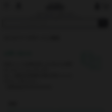
国内で最も厳しい基準を目指す
オーガニックショップ&マーケットプレイ
ス
カスタマーサポートに連絡
お問い合わせ
内容によっては回答を差し上げるのにお時間
をいただくこともございます。
また、休業日は翌営業日以降の対応となりま
すのでご了承ください。
（営業時間は平日10:00-19:00）
氏名*