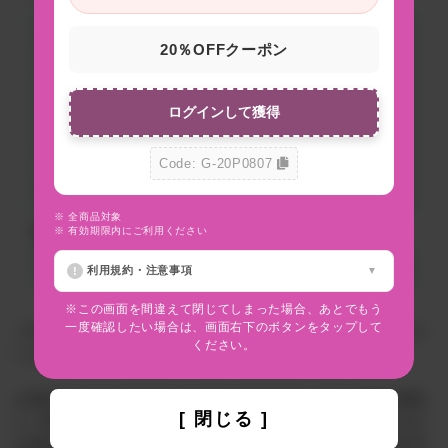
20％OFFクーポン
ログインして獲得
Code: G-20P0807
※ 全商品対象
問い合わせの返答方法
※ 有効期限内にご利用ください
利用規約・注意事項
※この画面を間違えて閉じてしまった場合、あとでもう
一度確認したい場合は、画面右下のボタンをタップして
ご注文に関するお問い合わせには、必ずご注文番号をご記入くださ
ください。
いますようお願いいたします。
お客様のメールソフトやメールサービスのセキュリティ設定の関係
[ 閉じる ]
上、弊社からのメールが届かない場合がございます。お手数ですが
お客様の環境にて info@inyoumarket.com（送信専用ため返信不可