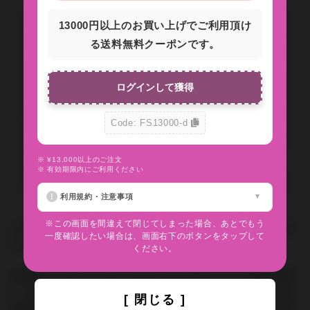
13000円以上のお買い上げでご利用頂け
る送料無料クーポンです。
ログインして獲得
Code: FS13000-d
※ ¥13,000以上のご注文
問い合わせの返答方法
※ 有効期限内にご利用ください
利用規約・注意事項
※この画面を間違えて閉じてしまった場合、あとでもう
ご注文に関するお問い合わせには、必ずご注文番号をご記入くださ
一度確認したい場合は、画面右下のボタンをタップして
いますようお願いいたします。
ください。
お客様のメールソフトやメールサービスのセキュリティ設定の関係
上、弊社からのメールが届かない場合がございます。お手数ですが
[ 閉じる ]
お客様の環境にて info@inyoumarket.com（送信専用ため返信不可