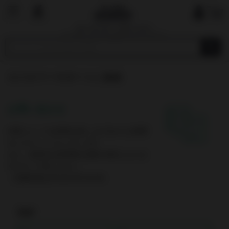
国内で最も厳しい基準を目指す
オーガニックショップ&マーケットプレイ
ス
カスタマーサポートに連絡
お問い合わせ
内容によっては回答を差し上げるのにお時間
をいただくこともございます。
また、休業日は翌営業日以降の対応となりま
すのでご了承ください。
（営業時間は平日10:00-19:00）
氏名*