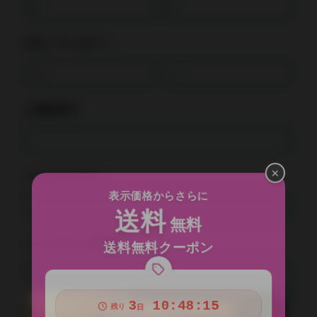
氏名（フリガナ）*
お電話番号*
×
メールアドレス*
表示価格からさらに
送料
無料
送料無料クーポン
メールアドレス確認*
3
10:48:15
残り
日
お問い合わせ内容*