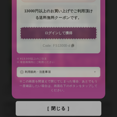
13000円以上のお買い上げでご利用頂け
る送料無料クーポンです。
ログインして獲得
Code: FS13000-d
※ ¥13,000以上のご注文
問い合わせの返答方法
※ 有効期限内にご利用ください
利用規約・注意事項
※この画面を間違えて閉じてしまった場合、あとでもう
ご注文に関するお問い合わせには、必ずご注文番号をご記入くださ
一度確認したい場合は、画面右下のボタンをタップして
いますようお願いいたします。
ください。
お客様のメールソフトやメールサービスのセキュリティ設定の関係
上、弊社からのメールが届かない場合がございます。お手数ですが
[ 閉じる ]
お客様の環境にて info@inyoumarket.com（送信専用ため返信不可