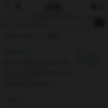
国内で最も厳しい基準を目指す
オーガニックショップ&マーケットプレイ
ス
カスタマーサポートに連絡
お問い合わせ
内容によっては回答を差し上げるのにお時間
をいただくこともございます。
また、休業日は翌営業日以降の対応となりま
すのでご了承ください。
（営業時間は平日10:00-19:00）
氏名*