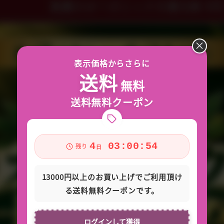
3日
真夏のオーガニック大還元祭
送料無料クーポン
送料無料クーポン
×
表示価格からさらに
送料
無料
送料無料クーポン
35%OFF!
30%OFF!
4
03:00:52
残り
日
素材の
国産グラスフェッドおす
オーガニックウチワサ
た蜜蝋
すめセット（北海道産/
テンオイル｜ビタミン
13000円以上のお買い上げでご利用頂け
｜【
放牧飼育/オーガニック
はアルガンオイルの1.
る送料無料クーポンです。
T限定】
仕様）お取り寄せグルメ
倍！美容家から最も注
見たこ
で幸せ気分。家族や自分
されている美容オイル
化学薬
へのご褒美にの特別時間
小じわやたるみなどの
ログインして獲得
¥23,500
¥7,500