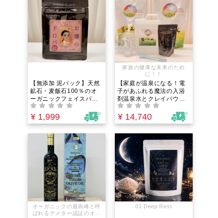
代おやつ
食養生や、日常の料理
に。
家族の健康な未来のため
に！！
【無添加 泥パック】天然
【家庭が温泉になる！電
鉱石・麦飯石100％のオ
子があふれる魔法の入浴
ーガニックフェイスパッ
剤温泉水とクレイパウダ
ク｜くすみ・ざらつきを5
ーの贅沢お風呂セット】
分でリセット。界面活性
元自衛隊員が全財産33年
¥ 1,999
¥ 14,740
剤フリーで敏感肌・子ど
を賭けて完成させた国際
もも安心。毛穴汚れを強
特許の電解水｜疲労困憊
力吸着しワントーン明る
の夜も、20分浸かるだけ
い透明肌へ導く、家族3世
で翌朝が驚くほど軽くな
代で使える究極の全身ケ
る、知る人ぞ知る秘伝の
ア
入浴法
オーガニックの最高峰と呼
01 Deep Rest
ばれるデメター認証のオリ