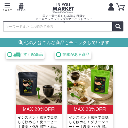
国内で最も厳しい基準を目指す
オーガニックショップ&マーケットプレイ
ス
他の人はこんな商品もチェック
しています
すぐ配商品
在庫がある商品
MAX 20%OFF!
MAX 20%OFF!
インスタント感覚で美味
インスタント感覚で美味
しく飲める！炭コーヒー
しく飲める！グリーンコ
｜農薬・化学肥料・添加
ーヒー｜農薬・化学肥