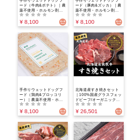
手作りウェットドッグフ
手作りウェットドッグフ
ード（牛肉&ポテト）｜農
ード（豚肉&ズッカ）｜農
薬不使用・ホルモン剤不
薬不使用・ホルモン剤不
使用・抗生物質フリー｜
使用・抗生物質フリー｜
野菜とお肉の水分のみ！
野菜とお肉の水分のみ！
¥ 8,100
¥ 8,100
うまみ100%のウェットフ
うまみ100%のウェットフ
ード。グレインフリー＆
ード。グレインフリー＆
ヒューマングレードでペ
ヒューマングレードでペ
ットにやさしい。85℃以
ットにやさしい。85℃以
下の低温調理 で栄養成分
下の低温調理 で栄養成分
ぎっしり！
ぎっしり！
手作りウェットドッグフ
北海道産すき焼きセット
ード（鶏肉&ブロッコリ
｜100%国産グラスフェッ
ー）｜農薬不使用・ホル
ドビーフ/オーガニック仕
モン剤不使用・抗生物質
様【一度食べたら忘れら
フリー｜野菜とお肉の水
れない！】希少な放牧牛
¥ 8,100
¥ 26,501
分のみ！うまみ100%のウ
のすき焼きをご自宅で。
ェットフード。グレイン
｜お取り寄せグルメ
フリー＆ペットにやさし
い。85℃以下の低温調
理 で栄養成分ぎっしり！