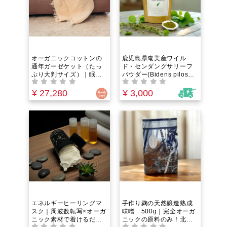
してくれるピローケー
ス。
オーガニックコットンの
鹿児島県奄美産ワイル
通年ガーゼケット（たっ
ド・センダングサリーフ
ぷり大判サイズ）｜眠り
パウダー(Bidens pilosa)
を誘う一枚。寝汗も熱も
| 60g｜完全自然農法＆手
すっと逃がしムレにく
摘み｜生命力あふれるス
¥ 27,280
¥ 3,000
い。4層の空気をまとう心
ーパーフード｜腸活・
地よさでやさしく包む。
肌・めぐり・疲労・アレ
洗うほど柔らく、四季を
ルギー・血糖・エイジン
通して寄り添うガーゼケ
グが気になる全ての現代
ット
人に。
エネルギーヒーリングマ
手作り麹の天然醸造熟成
スク｜周波数転写×オーガ
味噌 500g｜完全オーガ
ニック素材で着けるだけ
ニックの原料のみ！北海