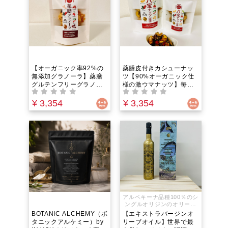
る食養生
【オーガニック率92%の
薬膳皮付きカシューナッ
無添加グラノーラ】薬膳
ツ【90%オーガニック仕
グルテンフリーグラノー
様の激ウマナッツ】毎日
ラ｜罪悪感のないプチ朝
一粒で心身を調える！白
食に。お口でほろほろ解
砂糖不使用・羅漢果と甜
¥ 3,354
¥ 3,354
ける贅沢な和漢おやつ。
菜糖で甘さ控えめ。無添
白砂糖不使用・羅漢果の
加・ヴィーガン対応で美
優しい甘みで罪悪感ゼ
容と健康を支える有機肥
ロ！
料栽培の究極の薬膳おや
つ
アルベキーナ品種100％のシ
ングルオリジンのオリーブ
オイル、フランシスコ・ゴ
BOTANIC ALCHEMY（ボ
【エキストラバージンオ
メス・ゴールドは、スペイ
タニックアルケミー）by
リーブオイル】世界で最
ンのフランシスコ・ゴメス