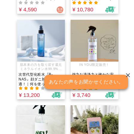
粉一切不使用。無化学肥
手精密機器、カメラのレ
料/無農薬（農薬不使用）
ンズの生産工場やリフォ
¥ 4,590
¥ 10,780
「そば湯」で〆る！海外
ーム清掃会社などの専門
注目のグルテンフリー蕎
業者がこぞって愛用｜機
麦。
能性の高さと安全性の高
さを兼ね備えた次世代型
の衛生対策品｜コロナ禍
ではinyoumarketでも売
り上げ立て続けに1位を獲
得!!
肌本来の力を取り戻す還元
IN YOU限定販売！
ミネラルイオン水99.9%だ
×
けの全く新しいコスメ！
次世代型化粧水『B-
強力な洗浄力と確かな安
NAS』顔ダニ対策にも最
全性を兼ね備え、 食材を
あなたの声をお聞かせください。
適！｜何を使ってもブツ
美味しくすることもでき
ブツが気になるという方
る 次世代型の食品用洗浄
へ！肌本来の力を取り戻
水「FOODALIVE」 IN
¥ 13,200
¥ 3,740
す還元ミネラルイオン水
YOU限定販売！
99.9%だけの全く新しい
コスメ！