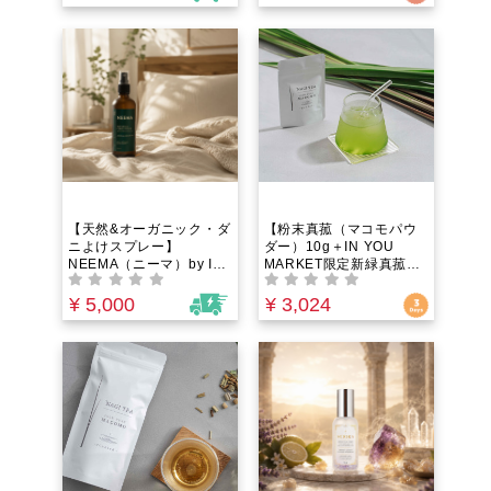
【天然&オーガニック・ダ
【粉末真菰（マコモパウ
ニよけスプレー】
ダー）10g＋IN YOU
NEEMA（ニーマ）by IN
MARKET限定新緑真菰茶
YOU｜ベッドや布団に直
5gプレゼント】NAGI
接使える殺虫成分・有害
TEA 島根県安来市・清水
¥ 5,000
¥ 3,024
添加物ゼロの100%植物由
寺の麓に自生する野生の
来ファブリックミスト。
真菰をまるごと粉末に
水を一滴も使わずヒバ×ニ
ームの力で大人と子ども
の睡眠環境を安全に守
る！