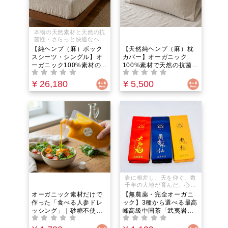
本物の天然素材と天然の抗
菌性・さらっと快適なヘン
プ麻の寝具
【純ヘンプ（麻）ボック
【天然純ヘンプ（麻）枕
スシーツ・シングル】オ
カバー】オーガニック
ーガニック100%素材の安
100%素材で天然の抗菌
眠寝具｜菌を寄せ付けな
力。化学繊維はもう卒業
い高い結晶化度で、背中
｜日本の職人が織り上げ
¥ 26,180
¥ 5,500
の蒸れと全身の寝汗を瞬
る天然発酵糸の極上涼
時に逃がす天然発酵糸の
感。驚異の吸湿性と放湿
圧倒的極上涼感！吸湿発
性で頭部の熱を逃がし洗
散性と抗菌力で、睡眠中
うほど馴染む涼感で不眠
の寝苦しさやマットレス
や寝苦しさを解消し深い
のダニ・カビ・嫌な匂い
眠りをサポート
を根本から防ぐ
岩に根差し、天を仰ぐ。数
千年の大地が育んだ、心身
を整える一滴。
オーガニック素材だけで
【無農薬・完全オーガニ
作った「食べる人参ドレ
ック】3種から選べる最高
ッシング」｜砂糖不使
峰高級中国茶「武夷岩
用・保存料無添加・化学
茶」｜ミネラル不足と冷
調味料ゼロなのに、野菜
え性を根本ケア！温活と