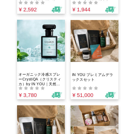
物不使用！栄養たっぷり
料・添加物不使用！グリ
グリーンコーヒーと日本
ーンコーヒーの栄養成分
¥ 2,592
¥ 1,944
三大備長炭の一つである
とチアパス産アラビカ種
高級日向備長炭パウダー
のコーヒーを絶妙なバラ
を絶妙なバランスで配
ンスで配合！市販のコー
合！
ヒーよりも栄養素が豊
富！健康と若々しさを保
つファイトケミカルやク
ロロゲン酸という栄養素
がたっぷり
オーガニック冷感スプレ
IN YOU プレミアムデラ
ーCrystiQA（クリスティ
ックスセット
カ）by IN YOU｜天然ク
ーリングミスト・100%植
物由来で夏バテ対策！オ
¥ 3,780
¥ 51,000
ーガニックミントたっぷ
りのアロマミスト