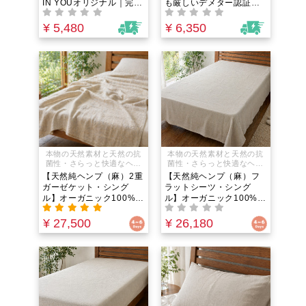
IN YOUオリジナル｜完全
も厳しいデメター認証取
社がバイオダイナミック農
無添加オーガニック洗濯
得・100%オーガニック｜
法※で製造したエクストラ
洗剤｜原因不明の肌荒れ
アルベキーナ100%のシン
¥ 5,480
¥ 6,350
バージンオリーブオイルで
に悩む方に。合成界面活
グルオリジン。世界最高
す。
性剤不使用のランドリー
峰のバイオダイナミック
パウダー｜経皮毒対策や
農法が育むフルーティー
子どもでも安心。オーガ
な香りと生きた栄養で、
ニックソープナッツ配合
いつもの料理が高級レス
で柔軟剤不要！天然精油
トランの味わいに変わ
が香る究極の粉末洗剤
る！
本物の天然素材と天然の抗
本物の天然素材と天然の抗
菌性・さらっと快適なヘン
菌性・さらっと快適なヘン
プ麻の寝具
プ麻の寝具
【天然純ヘンプ（麻）2重
【天然純ヘンプ（麻）フ
ガーゼケット・シング
ラットシーツ・シング
ル】オーガニック100%素
ル】オーガニック100%素
材の安眠寝具｜重くて暑
材の安眠寝具｜敷いても
苦しいタオルケットはも
掛けても極上の涼感。天
¥ 27,500
¥ 26,180
う卒業！驚きの軽さと柔
然発酵糸の圧倒的な吸湿
らかさ。天然発酵糸が作
発散性と抗菌力で夏の寝
る空気の層で、エアコン
苦しさやエアコンの冷
の冷えから体を守り、圧
え・睡眠中の寝汗を一枚
倒的な吸湿発散性で寝汗
で完璧にコントロール！
の蒸れを瞬時に逃がす極
最高級の安眠時間をあな
上の肌掛け
たに。