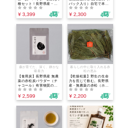
種セット！長野県産・無
パック入り）自宅で本格
農薬｜飲み比べ・使い分
森林浴！経皮吸収で取り
け実験に。飲む・食べ
込む野生の力。冷えや疲
¥ 3,399
¥ 2,300
る・デトックス・守るを
れ、肌トラブルに｜有害
網羅する「松のある暮ら
物質や添加物が気になる
し」入門
方の「排出」バスタイ
ム。
森が育てた、深く、静かな
暮らしの中に取り入れる赤
吸着力
松の恵み
【食用炭】長野県産 無農
【乾燥松葉】野生の生命
薬の赤松炭パウダー（チ
力を煎じて飲む。長野県
ャコール）有害物質の吸
産・無農薬の赤松（ホー
着に。解毒の知恵。添加
ル）｜信州産ワイルドク
物や重金属が気になる方
ラフト。体を守り、本来
¥ 2,599
¥ 2,200
の「飲む」体内クレンズ
の力を取り戻すための
習慣
「養生」本格松葉茶やお
香作りに。