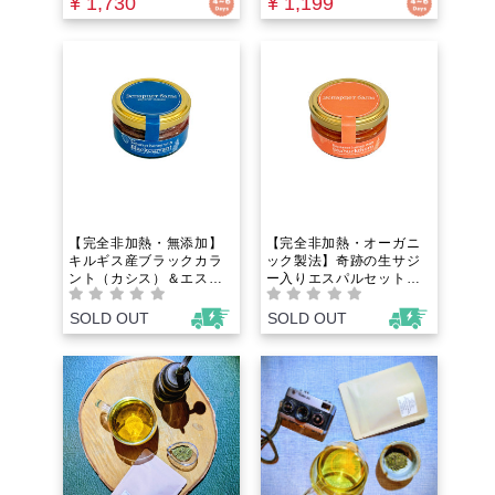
¥ 1,730
¥ 1,199
嫌いの子どもがバクバク
デトックスを叶える飲む
食べる！元フレンチ料理
アンチエイジングドリン
人が2年かけて辿り着いた
クの新習慣
山梨県産無農薬野菜だけ
で作る、知る人ぞ知る奇
跡の一本
【完全非加熱・無添加】
【完全非加熱・オーガニ
キルギス産ブラックカラ
ック製法】奇跡の生サジ
ント（カシス）＆エスパ
ー入りエスパルセット生
ルセット生はちみつ｜夕
はちみつ｜朝起きられな
方のショボショボ目と眼
い鉄分不足や慢性疲労
SOLD OUT
SOLD OUT
精疲労に！圧倒的なアン
に！果実まるごと低温乾
トシアニンと生きた酵素
燥ビタミンと酵素が生き
でスマホ疲れと老け見え
ている無加工の食べるサ
を根本から防ぐ食べる美
プリで貧血や冷えを根本
容液
ケア