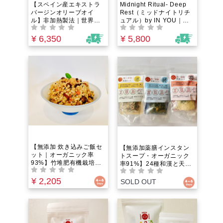
ーブオイルがここに。
【スペイン産エキストラ
Midnight Ritual- Deep
バージンオリーブオイ
Rest（ミッドナイトリチ
ル】非加熱製法｜世界一
ュアル）by IN YOU｜オ
厳格なオーガニック認証
ーガニックアロマバスパ
「デメター認証」取得！
ウダー｜よく眠りたい夜
¥ 6,350
¥ 5,800
バイオダイナミック農法
のお供に。エプソムソル
が育む究極の生命エネル
トとラベンダー×フランキ
ギー。酸度0.10%の鮮度
ンセンスの精油が夜のバ
と圧倒的な抗酸化力
スタブを「タスクを忘れ
るあなただけの究極の15
分」へ。本来の自分に還
る時間を今。
【無添加 炊き込みご飯セ
【無添加薬膳インスタン
ット｜オーガニック率
トスープ・オーガニック
93%】竹堆肥有機栽培米
率91%】24種和漢と天日
と24種和漢の極み養生炊
干し野菜のオーガニック
き込み御膳キット｜最高
¥ 2,205
養生春雨ヴィーガンスー
SOLD OUT
のご褒美御膳を自宅で！
プ｜お湯を注ぐだけで本
広島産分水嶺米と中医薬
格薬膳！プチ朝食・夜食
膳師厳選の和漢素材が融
に。広島県産野菜天日干
合。ヴィーガン・五葷フ
し。五葷フリー・化学調
リーで手軽に温活を叶え
味料不使用