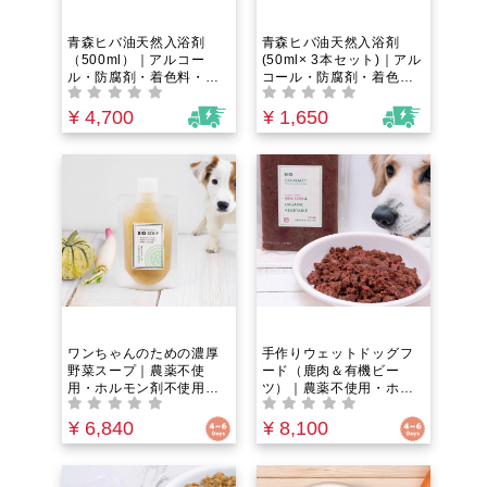
青森ヒバ油天然入浴剤
青森ヒバ油天然入浴剤
（500ml）｜アルコー
(50ml× 3本セット)｜アル
ル・防腐剤・着色料・人
コール・防腐剤・着色
工香料不使用。消臭・防
料・人工香料不使用。消
腐まで叶える”魔法”の精油
臭・防腐まで叶える”魔
¥ 4,700
¥ 1,650
のみ使用。木の香りで癒
法”の精油のみ使用。木の
される贅沢なお風呂時
香りで癒される贅沢なお
間。１００種類以上の天
風呂時間。１００種類以
然成分配合。肌・体臭の
上の天然成分配合。肌・
お悩みにアプローチ！
体臭のお悩みにアプロー
チ！
ワンちゃんのための濃厚
手作りウェットドッグフ
野菜スープ｜農薬不使
ード（鹿肉＆有機ビー
用・ホルモン剤不使用・
ツ）｜農薬不使用・ホル
抗生物質フリー｜免疫ケ
モン剤不使用・抗生物質
ア＆エイジングケア｜フ
フリー｜野菜とお肉の水
¥ 6,840
¥ 8,100
ァイトケミカルたっぷ
分のみ！うまみ100%のウ
り！国産湧き水でぐつぐ
ェットフード。グレイン
つ煮込んだうまみ100%の
フリー＆ヒューマングレ