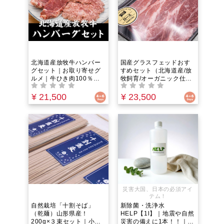
北海道産放牧牛ハンバー
国産グラスフェッドおす
グセット｜お取り寄せグ
すめセット（北海道産/放
ルメ｜牛ひき肉100％グ
牧飼育/オーガニック仕
ラスフェッドビーフでつ
様）お取り寄せグルメで
くる国産オーガニック仕
幸せ気分。家族や自分へ
¥ 21,500
¥ 23,500
様のハンバーグをご自宅
のご褒美にの特別時間を
で！ホルモン剤不使用で
最高級の“グラスフェッ
大切な人の健康を守る。
ド”で。
災害大国、日本の必須アイ
テム！
自然栽培「十割そば」
新除菌・洗浄水
（乾麺）山形県産！
HELP【1l】｜地震や自然
200g×３束セット｜小麦
災害の備えに1本！！｜大