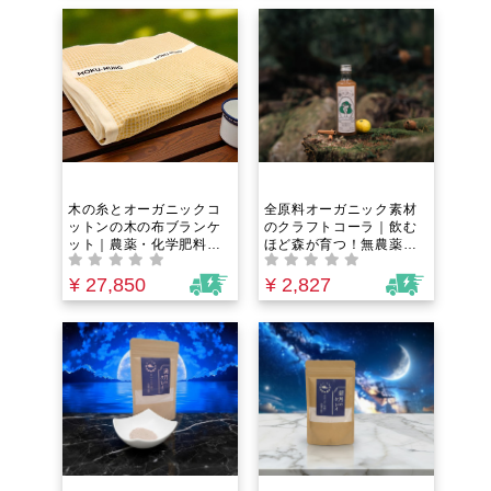
整える新しい選択肢
木の糸とオーガニックコ
全原料オーガニック素材
ットンの木の布ブランケ
のクラフトコーラ｜飲む
ット｜農薬・化学肥料不
ほど森が育つ！無農薬ス
使用素材使用率100%！一
パイス×有機柚子×甘酒の
年中使える利便性。眠り
自然循環型飲料
¥ 27,850
¥ 2,827
が深呼吸に変わる。天然
繊維と微かな癒しの森の
香りをあなたの寝室に。