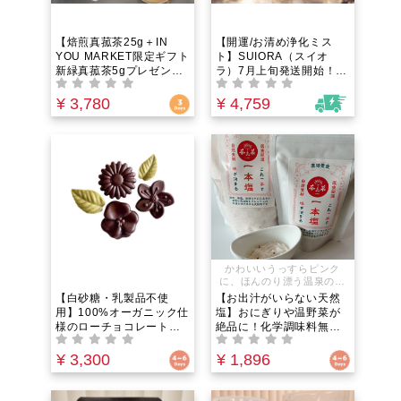
【焙煎真菰茶25g＋IN
【開運/お清め浄化ミス
YOU MARKET限定ギフト
ト】SUIORA（スイオ
新緑真菰茶5gプレゼン
ラ）7月上旬発送開始！IN
ト】NAGI TEA ｜香ばし
YOUオリジナル｜マイナ
くやさしく。島根県安来
スをプラスに転じエネル
¥ 3,780
¥ 4,759
市・清水寺の麓で育った
ギーを高めるオーガニッ
野生真菰のお茶
クアロマミスト。天然石
と植物の力で空間エネル
ギーを整え、豊かさを呼
び込む無添加ルームフレ
グランス・持ち歩き用お
守りにも！
かわいいうっすらピンク
に、ほんのり漂う温泉の香
り。太陽の恵みをたっぷり
【白砂糖・乳製品不使
【お出汁がいらない天然
浴びたチベット高原の「天
用】100%オーガニック仕
塩】おにぎりや温野菜が
日湖塩」に、厳選し海塩・
様のローチョコレート
絶品に！化学調味料無添
岩塩を調和させた自然の味
（カカオ71%）生きた酵
加・チベット産天日湖塩
覚です。塩だけのシンプル
素を食べる！緑茶の4倍の
ベースの極上ブレンド塩
¥ 3,300
¥ 1,896
な味付けで素材の味を最大
抗酸化力！｜個包装5個入
と、五葷不使用・ヴィー
限に引き
り。罪悪感ゼロでポリフ
ガン対応の本格薬膳和漢
ェノールを補給する次世
スパイスソルト。毎日の