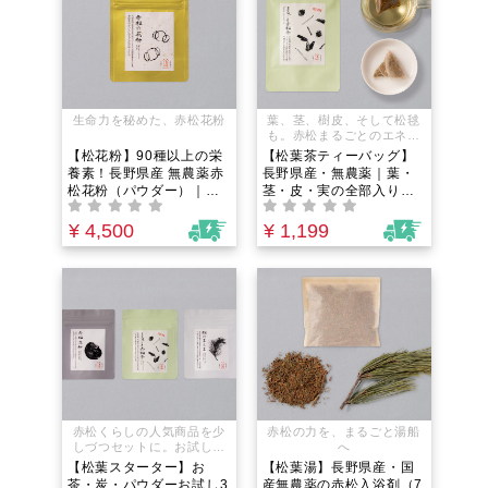
生命力を秘めた、赤松花粉
葉、茎、樹皮、そして松毬
も。赤松まるごとのエネル
ギーを一杯に。
【松花粉】90種以上の栄
【松葉茶ティーバッグ】
養素！長野県産 無農薬赤
長野県産・無農薬｜葉・
松花粉（パウダー）｜ア
茎・皮・実の全部入り！
ミノ酸スコア100の「食
お湯を注ぐだけ。デトッ
べる美容液」。必須アミ
クスの葉と防御の樹皮を
¥ 4,500
¥ 1,199
ノ酸・亜鉛・ビタミン含
一度に摂る「野生のブレ
有！仕事や運動のスタミ
ンドティー」
ナ・疲れ・野菜不足に。
赤松くらしの人気商品を少
赤松の力を、まるごと湯船
しづつセットに。お試しに
へ
もプレゼントにも。
【松葉スターター】お
【松葉湯】長野県産・国
茶・炭・パウダーお試し3
産無農薬の赤松入浴剤（7