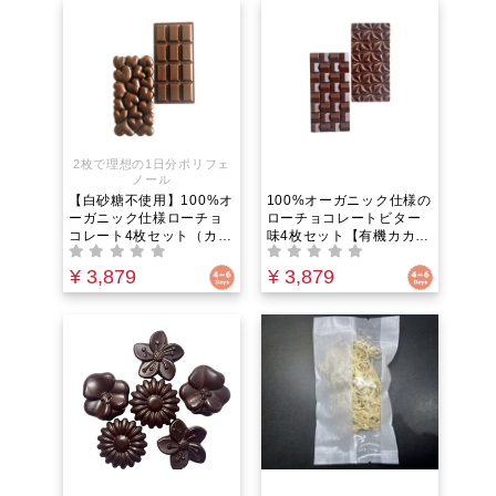
イビスカス等で脳をクリ
く補給する究極のギルト
アにする至福の1杯
フリースイーツ
2枚で理想の1日分ポリフェ
ノール
【白砂糖不使用】100%オ
100%オーガニック仕様の
ーガニック仕様ローチョ
ローチョコレートビター
コレート4枚セット（カカ
味4枚セット【有機カカオ
オ71%）罪悪感ゼロ・生
75%】緑茶4倍の抗酸化
きた酵素をそのまま食べ
力！カカオニブの食感が
¥ 3,879
¥ 3,879
るサプリ！｜有機椰子糖
贅沢な「白砂糖・乳製品
のザクザク食感・緑茶4倍
不使用。生きた酵素とポ
の抗酸化力で美味しく健
リフェノールを味わう罪
康投資
悪感ゼロの食べるサプリ