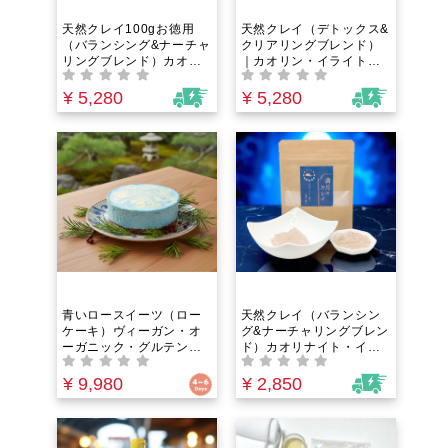
天然クレイ100gお徳用
天然クレイ（デトックス&
（バランシング&ナーチャ
クリアリングブレンド）
リングブレンド）カオリ
｜カオリン・イライト・
ナイト・イライト・クロ
ゼオライト・石英の4種ブ
ライト・スメクタイトの4
レンドで叶える老廃物全
¥ 5,280
¥ 5,280
種ブレンドで叶える老廃
身ミネラルクレンズ＆週1
物全身ミネラルクレンズ
回自然療法習慣！クレイ
＆週1回自然療法習慣！ク
バス・フェイスパックと
レイバス・フェイスパッ
して
クとして
青いロースイーツ（ロー
天然クレイ（バランシン
ケーキ）ヴィーガン・オ
グ&ナーチャリングブレン
ーガニック・グルテンフ
ド）カオリナイト・イラ
リー仕様。小麦・乳・
イト・クロライト・スメ
卵・白砂糖不使用。発酵
クタイトの4種ブレンドで
¥ 9,980
¥ 2,850
の旨みで満ちる、体が喜
叶える老廃物全身ミネラ
ぶオーガニックスピルリ
ルクレンズ＆週1回自然療
ナケーキ［冷凍12cmホー
法習慣！クレイバス・フ
ル］
ェイスパックとして