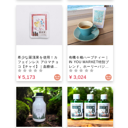
わりにチョコ風味のスー
チョコ風味のスーパーフ
パーフード「キャロブ」
ード「キャロブ」を使
を使用！ IN YOU
用！ IN YOU MARKET限
MARKET限定
定
希少な羅漢果を使用！カ
有機６種ハーブティー｜
フェインレス アロマチョ
IN YOU MARKET特別ブ
コ【チャイ】｜血糖値を
レンド。ホーリーバジ
上げにくい羅漢果（ラカ
ル・レモンバーム・エル
ンカ）顆粒を甘味料とし
ダーフラワー・ローズマ
¥ 5,173
¥ 3,024
て100%使用！カカオの代
リー・エキナセア・ペパ
わりにチョコ風味のスー
ーミント配合。茶葉・テ
パーフード「キャロブ」
ィーバックの２種類から
を使用！IN YOU
選べる！世界のハーブを
MARKET限定
集めた特別な有機ハーブ
のみ使用。「免疫」・
「上気道」ケア。朝の目
覚め・お仕事中・夜寝る
前の一杯に。