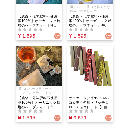
優しい甘い香りと軽やかな
飲み口の癒しのハーブティ
ー
【農薬・化学肥料不使用
【農薬・化学肥料不使用
率100%】オーガニック栽
率100%】オーガニック栽
培のハーブティー｜朝の
培のハーブティー。午後
どんよりしただるさを吹
の糖質リセットに。スイ
き飛ばす！朝の覚醒・ス
ートブレンド｜シュガー
¥ 1,595
¥ 1,595
パイシーブレンド｜フェ
フリーなのにステビアの
ンネルやミントの香りで
天然のほんのり甘さとホ
脳をクリアにし午前中の
ーリーバジルが自律神経
集中力低下を防ぐ 8包入
を整え食欲を鎮める 8包
入り
癒しのハーブティー/クリス
プフルーティブレンド
【農薬・化学肥料不使用
オーガニック率99.8%の
率100%】オーガニック栽
白砂糖不使用・リッチな
培のハーブティー｜午後
ローチョコレート【3種の
のリセットにおすすめの
フレーバーセット】苺・
ルビーブレンド｜集中力
味噌ピスタチオ・塩バニ
¥ 1,595
¥ 3,679
低下やだるさを吹き飛ば
ラ｜緑茶4倍の抗酸化力と
し自律神経を整える！ハ
ポリフェノールを美味し