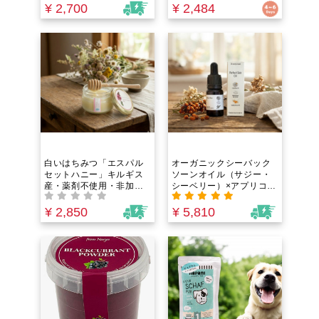
も瞬時に溶ける+個包装で
た酵素」と天然ミネラル
¥ 2,700
¥ 2,484
便利！
配合。添加物不使用、沖
縄の海と大地の恵みが詰
まった常備調味料
白いはちみつ「エスパル
オーガニックシーバック
セットハニー」キルギス
ソーンオイル（サジー・
産・薬剤不使用・非加
シーベリー）×アプリコッ
熱！【しゃりっ、とろ
トオイル｜消えたハリを
り】パンやヨーグルトが
取り戻す！紫外線ダメー
¥ 2,850
¥ 5,810
高級スイーツに。癖のな
ジケア・年齢肌の乾燥・
い花の香りと天然の甘さ
くすみ・ゴワつきに。オ
メガ7配合。若さの成分
「パルミトレイン酸」と
ビタミンCの宝庫！