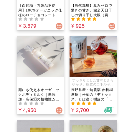
【白砂糖・乳製品不使
【自然栽培】臭みゼロで
用】100%オーガニック仕
驚きの甘さ。完全天日干
様のローチョコレート
しの切り干し大根（農
（カカオ71%）生きた酵
薬・肥料不使用）｜戻し
素を食べる！緑茶の4倍の
汁まで絶品出汁に。鉄分
¥ 3,679
¥ 925
抗酸化力！｜個包装6個入
と食物繊維が凝縮した食
り。罪悪感ゼロでポリフ
べるサプリ
ェノールを補給する次世
代おやつ
すっきりとした甘味とまろ
やかさ。樹皮のエネルギー
をまるごといただく至福の
顔にも使えるオーガニッ
長野県産・無農薬 赤松樹
お茶
クボディミルク｜無添
皮茶｜松葉の「デトック
加・高保湿の植物性ムス
ス」とは違う樹皮の「防
ク｜乾燥肌や敏感肌に。
御力」ならこれ。ピクノ
べたつかず潤う「全身用
ジェノール（OPC）含
¥ 4,950
¥ 2,700
乳液」
有！サビやダメージから
体を守り、外敵に負けな
い免疫バリア機能を養
う！