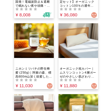
国発！電磁波防止＆遮断
定セット】オーガニック
で眠れない夜や頭痛・ビ
コットン100％の通年ガ
リビリ対策に。スマホや
ーゼケットと枕カバーの
PCに貼るだけの簡単ステ
セット
¥ 8,008
¥ 36,080
ッカー（目立たなくてお
しゃれ！）
ニホンミツバチの野生蜂
オーガニック枕カバー｜
蜜 (250g)｜阿蘇の森、標
ムスリンコットン4層ガー
高600m山深く採蜜した希
ゼのやさしい肌ざわり
少な百花蜜。ダニ駆除
が、寝汗とこもる熱をす
剤・薬剤不使用の澄んだ
っと逃がし、頭皮を心地
¥ 11,030
¥ 11,880
果実のような甘み。数量
よく解放。洗うたびにふ
限定でお届け
んわり柔らか、毎晩のお
気に入りの眠りのお供
に。ムレを防ぎ、さらり
となめらかな触感で、眠
りの質をやさしく底上げ