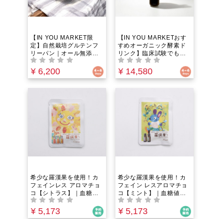
【IN YOU MARKET限
【IN YOU MARKETおす
定】自然栽培グルテンフ
すめオーガニック酵素ド
リーパン｜オール無添
リンク】臨床試験でも実
加！米粉入り｜農薬化学
証済みの本物｜特殊製法
肥料不使用の安心自家製
×2年熟成×無添加×国産製
¥ 6,200
¥ 14,580
材料で製造！自然解凍し
造でカラダの中を大掃
てそのままでももちもち
除！驚きの実感をあなた
食感が美味しい。（旬の
に
野菜入りプレーン15本
+活性炭とレーズン15
本 計30本SET）
希少な羅漢果を使用！カ
希少な羅漢果を使用！カ
フェインレス アロマチョ
フェイン レスアロマチョ
コ【シトラス】｜血糖値
コ【ミント】｜血糖値を
を上げない羅漢果（ラカ
上げない羅漢果（ラカン
ンカ）顆粒を甘味料とし
カ）を甘味料として100%
¥ 5,173
¥ 5,173
て100%使用！カカオの代
使用！カカオの代わりに