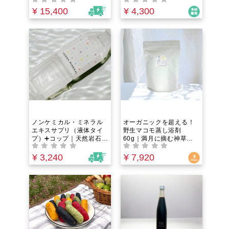
で心身が整う！シルクor
道産大豆と米と塩だけ｜
オーガニックコットンの2
八代伝承の麹と木桶熟成
¥ 15,400
¥ 4,300
種から選べる！舌を正し
が織りなす、スーパーの
い位置に・フェイスライ
味噌には戻れなくなる感
ンゆるみ・むくみ・噛み
動のコクと旨み
締め・眠りの悩み・ドラ
イマウス・お口ポカン・
肩こりに。自宅で簡単セ
ルフケア体験！
ノンケミカル・ミネラル
オーガニックを超える！
エキスサプリ（液体タイ
野生マコモ蒸し浴剤
プ）➕コップ｜天然岩石か
60g｜満月に摘む神草で
ら抽出した黒雲母由来の
冷えた体と心を芯から温
60種以上のイオン化ミネ
める。【チャクラを整え
¥ 3,240
¥ 7,920
ラル｜体のバランスを整
直感力アップ】
えたいあなたに。