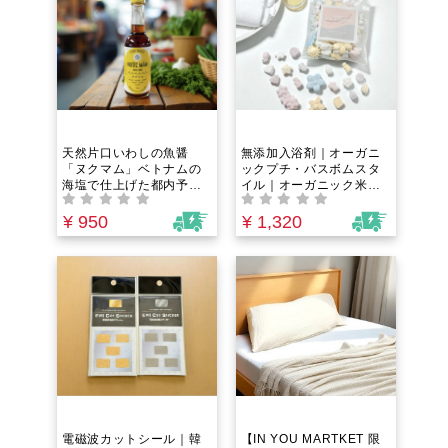
天然片口いわしの魚醤
無添加入浴剤｜オーガニ
「ヌクマム」ベトナムの
ックプチ・バスボムスタ
海塩で仕上げた都内予約
イル｜オーガニック米籾
困難な人気レストランの
殻由来のシリカで温活・
シェフプロデュース！卵
美活・さらに浴槽まで綺
¥ 950
¥ 1,320
焼きから煮物まで何に使
麗！赤ちゃんでも使える
っても美味しい万能調味
無香料新感覚入浴剤
料
電磁波カットシール｜韓
【IN YOU MARTKET 限