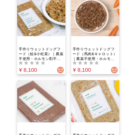
贅沢スープ。グレインフ
ードでペットにやさし
リー＆ヒューマングレー
い。85℃以下の低温調
ドでペットにやさしい。
理 で栄養成分ぎっしり！
85℃以下の低温調理 で栄
養成分ぎっしり！
手作りウェットドッグフ
手作りウェットドッグフ
ード（鮭&小松菜）｜農薬
ード（馬肉&キャロット）
不使用・ホルモン剤不使
｜農薬不使用・ホルモン
用・抗生物質フリー｜野
剤不使用・抗生物質フリ
菜とお肉の水分のみ！う
ー｜野菜とお肉の水分の
¥ 8,100
¥ 8,100
まみ100%のウェットフー
み！うまみ100%のウェッ
ド。グレインフリー＆ヒ
トフード。グレインフリ
ューマングレードでペッ
ー＆ヒューマングレード
トにやさしい。85℃以下
でペットにやさしい。
の低温調理 で栄養成分ぎ
85℃以下の低温調理 で栄
っしり！
養成分ぎっしり！