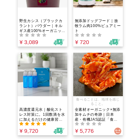
野生カシス（ブラックカ
無添加ドッグフード｜放
ラント）パウダー｜キル
牧ラム肉100%ピュアミー
ギス産100%オーガニッ
ト
ク！エイジングケア・ス
マホ疲れの瞳に「食べる
¥ 3,089
¥ 720
サングラス」。ブルーベ
リーを超えるアントシア
ニン！無添加・砂糖不使
用
食べることは、地球を感じ
ること。
高濃度還元水｜酸化スト
全素材オーガニック×無添
レス対策に。1回数滴を水
加キムチの奇跡｜日本
に加えるだけの健康習
産・有機JAS認証「食べ
慣。心身の悩み・慢性不
る腸活」と発酵美の新習
調と向き合う人が「水の
慣（100g×5つセット）
¥ 9,720
¥ 5,776
質」を変えて体の土台を