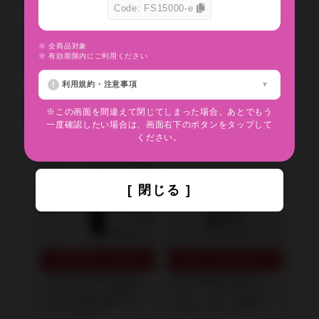
Code: FS15000-e
※ 全商品対象
19%OFF SALE!
※ 有効期限内にご利用ください
ノンケミカル・ミネラル
オーガニックを超える！
利用規約・注意事項
エキスサプリ（液体タイ
野生マコモ蒸し浴剤
プ）➕コップ｜天然岩石か
60g｜満月に摘む神草で
ら抽出した黒雲母由来の
冷えた体と心を芯から温
※この画面を間違えて閉じてしまった場合、あとでもう
60種以上のイオン化ミネ
める。【チャクラを整え
¥ 2,624
¥ 7,920
一度確認したい場合は、画面右下のボタンをタップして
ラル｜体のバランスを整
直感力アップ】
ください。
えたいあなたに。
[ 閉じる ]
35%OFF SALE!
MAX 35%OFF!
【IN YOU MARKETおす
希少な羅漢果を使用！カ
すめオーガニック酵素ド
フェイン レスアロマチョ
リンク】臨床試験でも実
コ【ミント】｜血糖値を
証済みの本物｜特殊製法
上げない羅漢果（ラカン