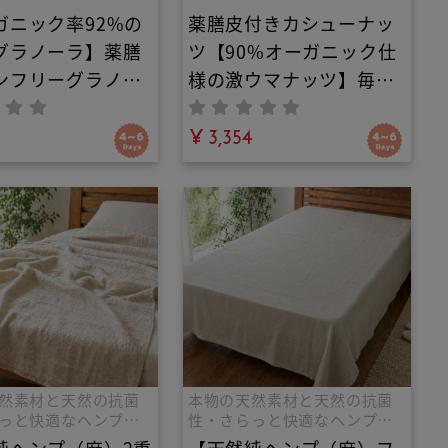
ガニック率92%の
薬膳皮付きカシューナッ
グラノーラ】薬膳
ツ【90%オーガニック仕
ンフリーグラノー
様の激ウマナッツ】毎日
悪感のないプチ朝
一粒で心身を調える！白
お口でほろほろ解
砂糖不使用・羅漢果と甜
¥ 3,354
沢な和漢おやつ。
菜糖で甘さ控えめ。無添
不使用・羅漢果の
加・ヴィーガン対応で美
甘みで罪悪感ゼ
容と健康を支える有機肥
料栽培の究極の薬膳おや
つ
然素材と天然の抗菌
本物の天然素材と天然の抗菌
っと快適なヘンプ麻
性・さらっと快適なヘンプ麻
の寝具