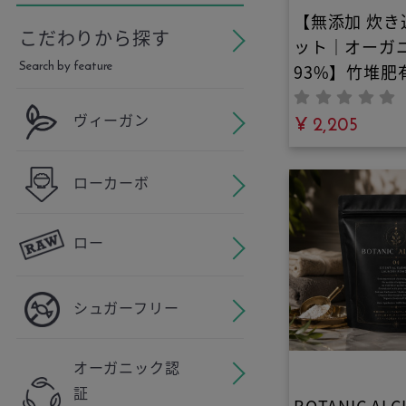
【無添加 炊き
こだわりから探す
ット｜オーガ
Search by feature
93%】竹堆肥
と24種和漢の
ヴィーガン
き込み御膳キ
¥ 2,205
のご褒美御膳
広島産分水嶺
ローカーボ
膳師厳選の和
合。ヴィーガ
ロー
リーで手軽に
る食養生
シュガーフリー
オーガニック認
証