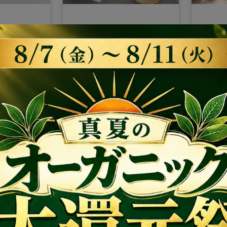
マコモパウ
【焙煎真菰茶25g＋IN
【開運
×
 YOU
YOU MARKET限定ギフト
ト】SU
定新緑真菰茶
新緑真菰茶5gプレゼン
ラ）7
表示価格からさらに
送料
NAGI
ト】NAGI TEA ｜香ばし
YOU
無料
安来市・清水
くやさしく。島根県安来
¥ 3,780
スをプ
¥ 4,75
送料無料クーポン
する野生の
市・清水寺の麓で育った
ギーを
と粉末に
野生真菰のお茶
クアロ
と植物
ギーを
3
14:16:23
残り
日
び込む
グラン
13000円以上のお買い上げでご利用頂け
守りに
る送料無料クーポンです。
ログインして獲得
オーガニ