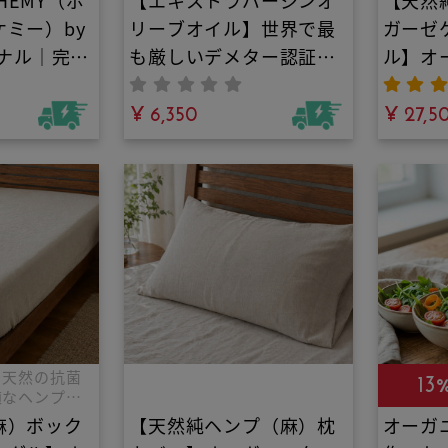
CHEMY（ボ
【エキストラバージンオ
【天然
ゴールドは、スペインのフラ
ミー）by
リーブオイル】世界で最
ガーゼ
ンシスコ・ゴメス社がバイオ
ダイナミック農法※で製造し
ジナル｜完全
も厳しいデメター認証取
ル】オ
たエクストラバージンオリー
ニック洗濯
得・100%オーガニック
素材の
ブオイルです。
明の肌荒れ
｜アルベキーナ100%の
¥ 6,350
暑苦し
¥ 27,5
合成界面活
シングルオリジン。世界
もう卒
ランドリー
最高峰のバイオダイナミ
柔らか
皮毒対策や
ック農法が育むフルーテ
作る空
心。オーガ
ィーな香りと生きた栄養
ンの冷
ナッツ配合
で、いつもの料理が高級
圧倒的
！天然精油
レストランの味わいに変
汗の蒸
粉末洗剤
わる！
極上の
と天然の抗菌
13
適なヘンプ麻
麻）ボック
【天然純ヘンプ（麻）枕
オーガ