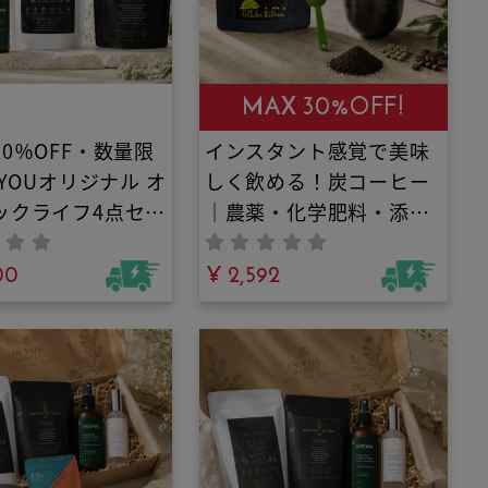
MAX 30%OFF!
0％OFF・数量限
インスタント感覚で美味
 YOUオリジナル オ
しく飲める！炭コーヒー
ックライフ4点セッ
｜農薬・化学肥料・添加
スパウダー・無添
物不使用！栄養たっぷり
洗剤・ダニよけス
00
グリーンコーヒーと日本
¥ 2,592
・冷感ミスト
三大備長炭の一つである
高級日向備長炭パウダー
を絶妙なバランスで配
合！