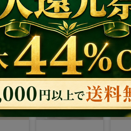
%OFF!
MAX 30%OFF!
れるデメ
オイルが
ック】天然
【家庭が温泉になる！電
【スペ
Code: FS13000-d
00％のオ
子があふれる魔法の入浴
バージ
ェイスパッ
剤温泉水とクレイパウダ
ル】非
※ ¥13,000以上のご注文
※ 有効期限内にご利用ください
ざらつきを5
ーの贅沢お風呂セット】
厳格な
。界面活性
元自衛隊員が全財産33年
¥ 14,740
「デメ
¥ 6,35
利用規約・注意事項
感肌・子ど
を賭けて完成させた国際
バイオ
※この画面を間違えて閉じてしまった場合、あとでもう
穴汚れを強
特許の電解水｜疲労困憊
が育む
一度確認したい場合は、画面右下のボタンをタップして
ください。
トーン明る
の夜も、20分浸かるだけ
ギー。酸
く、家族3世
で翌朝が驚くほど軽くな
と圧倒
極の全身ケ
る、知る人ぞ知る秘伝の
[ 閉じる ]
入浴法