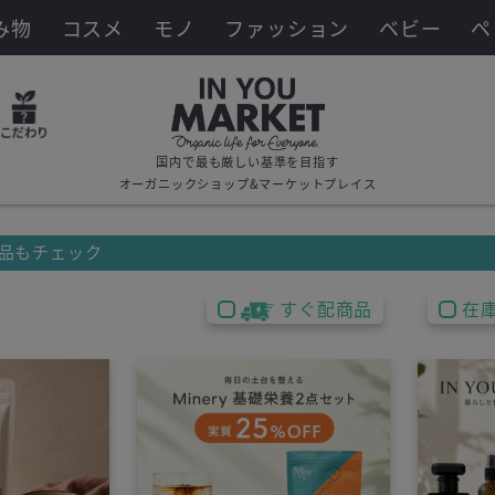
み物
コスメ
モノ
ファッション
ベビー
ペ
国内で最も厳しい基準を目指す
オーガニックショップ&マーケットプレイス
品もチェック
すぐ配商品
在