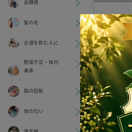
血糖値
【粉末真菰（
髪の毛
ダー）10g＋IN
MARKET限
お酒を飲む人に
5gプレゼント】
TEA 島根県
¥ 3,024
寺の麓に自生
野菜不足・体内
真菰をまるご
毒素
脳の回転
体の匂い
更年期