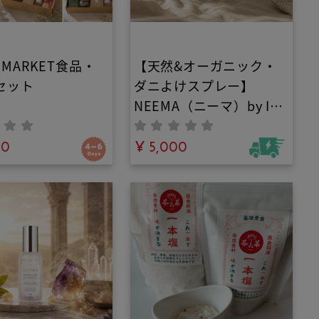
U MARKET食品・
【天然&オーガニック・
セット
ダニよけスプレー】
NEEMA（ニーマ）by IN
YOU｜ベッドや布団に直
00
接使える殺虫成分・有害
¥ 5,000
添加物ゼロの100%植物
由来ファブリックミス
ト。水を一滴も使わずヒ
バ×ニームの力で大人と
子どもの睡眠環境を安全
に守る！