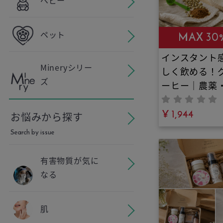
しい大人のシ
ペット
MAX 30
インスタント
Mineryシリー
しく飲める！
ズ
ーヒー｜農薬
料・添加物不
ーンコーヒー
¥ 1,944
お悩みから探す
とチアパス産
Search by issue
のコーヒーを
ンスで配合！
有害物質が気に
ヒーよりも栄
なる
富！健康と若
つファイトケ
肌
ロロゲン酸と