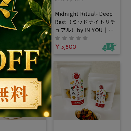
ター認証のオリーブ
ここに。
イン産エキストラ
Midnight Ritual- Deep
ンオリーブオイ
Rest（ミッドナイトリチ
加熱製法｜世界一
ュアル）by IN YOU｜オ
オーガニック認証
ーガニックアロマバスパ
ター認証」取得！
0
ウダー｜よく眠りたい夜
¥ 5,800
ダイナミック農法
のお供に。エプソムソル
究極の生命エネル
トとラベンダー×フラン
度0.10%の鮮度
キンセンスの精油が夜の
的な抗酸化力
バスタブを「タスクを忘
れるあなただけの究極の
15分」へ。本来の自分に
還る時間を今。