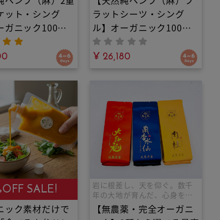
純ヘンプ（麻）2重
【天然純ヘンプ（麻）フ
ケット・シング
ラットシーツ・シング
ーガニック100%
ル】オーガニック100%
安眠寝具｜重くて
素材の安眠寝具｜敷いて
いタオルケットは
00
も掛けても極上の涼感。
¥ 26,180
業！驚きの軽さと
天然発酵糸の圧倒的な吸
さ。天然発酵糸が
湿発散性と抗菌力で夏の
気の層で、エアコ
寝苦しさやエアコンの冷
えから体を守り、
え・睡眠中の寝汗を一枚
な吸湿発散性で寝
で完璧にコントロール！
れを瞬時に逃がす
最高級の安眠時間をあな
肌掛け
たに。
岩に根差し、天を仰ぐ。数千
%OFF SALE!
年の大地が育んだ、心身を整
える一滴。
ニック素材だけで
【無農薬・完全オーガニ