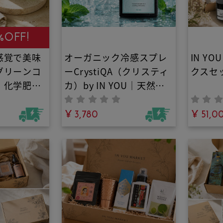
ョコラ
%OFF!
感覚で美味
オーガニック冷感スプレ
IN Y
グリーンコ
ーCrystiQA（クリスティ
クスセ
・化学肥
カ）by IN YOU｜天然ク
使用！グリ
ーリングミスト・100%
の栄養成分
植物由来で夏バテ対策！
¥ 3,780
¥ 51,0
アラビカ種
オーガニックミントたっ
絶妙なバラ
ぷりのアロマミスト
市販のコー
養素が豊
々しさを保
ミカルやク
いう栄養素