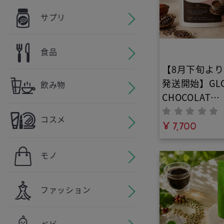
サプリ
食品
【8月下旬よ
発送開始】GL
飲み物
CHOCOLAT
PROTEIN（
コスメ
ラプロテイン）b
¥ 7,700
YOU｜完全無
甘味料不使用
モノ
ーガニック素
ったソイプロ
ファッション
ーカカオ配合
康的な生活を
る、低糖質で
ベビー