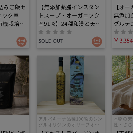
込みご飯セ
【無添加薬膳インスタン
【オー
ニック率
トスープ・オーガニック
無添加
有機栽培米
率91%】24種和漢と天日
グルテ
極み養生炊
干し野菜のオーガニック
ラ｜罪
ット｜最高
養生春雨ヴィーガンスー
食に。
¥ 3,354
SOLD OUT
を自宅で！
プ｜お湯を注ぐだけで本
ける贅
米と中医薬
格薬膳！プチ朝食・夜食
白砂糖
漢素材が融
に。広島県産野菜天日干
優しい
ン・五葷フ
し。五葷フリー・化学調
ロ！
温活を叶え
味料不使用
アルベキーナ品種100％のシン
本物の天
グルオリジンのオリーブオイ
性・さら
ル、フランシスコ・ゴメス・
の寝具