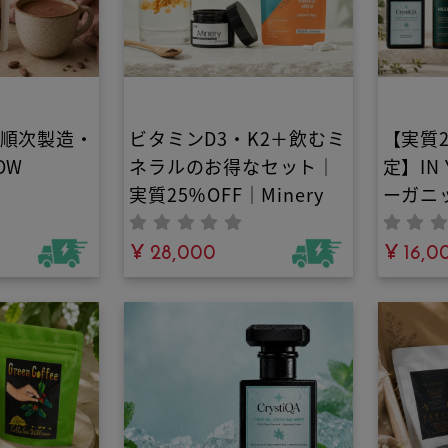
り順次製造・
ビタミンD3・K2＋飲むミ
【実質2
OW
ネラルのお得なセット｜
定】IN
実質25％OFF｜Minery
ーガニ
グロウショコ
ト｜バ
y IN
¥ 28,000
加洗濯
¥ 16,0
添加・人工
プレー
・植物性オ
材だけで作
テイン｜ロ
で腸活や健
サポートす
本当に美味