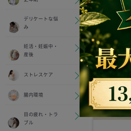
MAX 30
【無添加 泥パ
デリケートな悩
鉱石・麦飯石1
み
ーガニックフ
ク｜くすみ・
分でリセット
¥ 1,999
妊活・妊娠中・
剤フリーで敏
産後
もも安心。毛
力吸着しワン
ストレスケア
い透明肌へ導
代で使える究
腸内環境
ア
目の疲れ・トラ
ブル