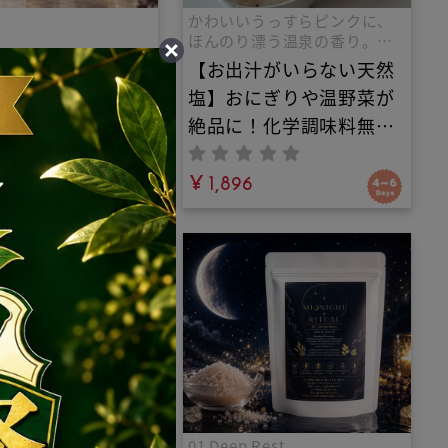
かわいいうっすらピンクに、
ほんのり漂う温泉の香り。太
陽の恵みをたっぷり浴びたチ
/お清め浄化ミス
【お出汁がいらない天然
ベット高原の「天日湖塩」
IORA（スイオ
塩】おにぎりや温野菜が
に、厳選し海塩・岩塩を調和
させた自然の味覚です。塩だ
月上旬発送開始！IN
絶品に！化学調味料無添
けのシンプルな味付けで素材
オリジナル｜マイナ
加・チベット産天日湖塩
の味を最大限に引き
ラスに転じエネル
9
ベースの極上ブレンド塩
¥ 1,896
高めるオーガニッ
と、五葷不使用・ヴィー
マミスト。天然石
ガン対応の本格薬膳和漢
の力で空間エネル
スパイスソルト。毎日の
整え、豊かさを呼
食養生や、日常の料理
無添加ルームフレ
に。
ス・持ち歩き用お
も！
ックの最高峰と呼ば
01 Deep Rest