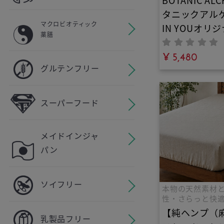
BOTANIC AL
タニックアルケ
マクロビオティック
IN YOUオリ
薬膳
無添加オーガ
洗剤｜原因不
¥ 5,480
グルテンフリー
に悩む方に。
性剤不使用の
パウダー｜経
スーパーフード
子どもでも安
ニックソープ
メイドインジャ
で柔軟剤不要
パン
が香る究極の
ソイフリー
本物の天然素材
性・さらっと快
の寝具
【純ヘンプ（
乳製品フリー