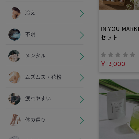
がたっぷり
冷え
IN YOU MA
不眠
セット
メンタル
¥ 13,000
ムズムズ・花粉
疲れやすい
体の巡り