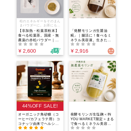
松のエネルギーをそのまん
まパウダーに。お茶にもお
料理にも。
【非加熱・松葉茶粉末】
「発酵モリンガ生醤油
食べる松葉茶。国産・無
糀」｜腸活に！食べるミ
農薬の赤松パウダー｜抗
ネラル美容液。生きた酵
酸化作用のあるポリフェ
素とフルボ酸ミネラルで
ノールと葉緑素。生きた
野菜が美味しくなる！沖
¥ 2,600
¥ 2,916
酵素で、免疫システムを
縄産・無添加・非加熱の
維持したい方に負けない
万能調味料
体を作る「天然のマルチ
サプリ」
44%OFF SALE!
オーガニック角砂糖（コ
発酵モリンガ生塩麹＜IN
ーヒー/カフェラテ用）コ
YOU MARKET限定＞まる
コナッツ由来でヘルシー
で食べるミネラル美容
な低GI！冷たい飲み物に
液。腸活に嬉しい「生き