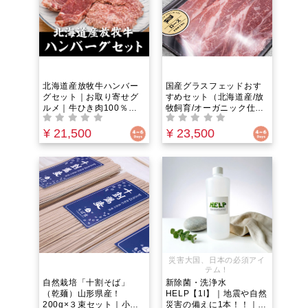
北海道産放牧牛ハンバー
国産グラスフェッドおす
グセット｜お取り寄せグ
すめセット（北海道産/放
ルメ｜牛ひき肉100％グ
牧飼育/オーガニック仕
ラスフェッドビーフでつ
様）お取り寄せグルメで
くる国産オーガニック仕
幸せ気分。家族や自分へ
¥ 21,500
¥ 23,500
様のハンバーグをご自宅
のご褒美にの特別時間を
で！ホルモン剤不使用で
最高級の“グラスフェッ
大切な人の健康を守る。
ド”で。
災害大国、日本の必須アイ
テム！
自然栽培「十割そば」
新除菌・洗浄水
（乾麺）山形県産！
HELP【1l】｜地震や自然
200g×３束セット｜小麦
災害の備えに1本！！｜大