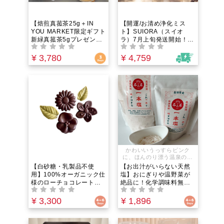
【焙煎真菰茶25g＋IN
【開運/お清め浄化ミス
YOU MARKET限定ギフト
ト】SUIORA（スイオ
新緑真菰茶5gプレゼン
ラ）7月上旬発送開始！IN
ト】NAGI TEA ｜香ばし
YOUオリジナル｜マイナ
くやさしく。島根県安来
スをプラスに転じエネル
¥ 3,780
¥ 4,759
市・清水寺の麓で育った
ギーを高めるオーガニッ
野生真菰のお茶
クアロマミスト。天然石
と植物の力で空間エネル
ギーを整え、豊かさを呼
び込む無添加ルームフレ
グランス・持ち歩き用お
守りにも！
かわいいうっすらピンク
に、ほんのり漂う温泉の香
り。太陽の恵みをたっぷり
【白砂糖・乳製品不使
【お出汁がいらない天然
浴びたチベット高原の「天
用】100%オーガニック仕
塩】おにぎりや温野菜が
日湖塩」に、厳選し海塩・
様のローチョコレート
絶品に！化学調味料無添
岩塩を調和させた自然の味
（カカオ71%）生きた酵
加・チベット産天日湖塩
覚です。塩だけのシンプル
素を食べる！緑茶の4倍の
ベースの極上ブレンド塩
¥ 3,300
¥ 1,896
な味付けで素材の味を最大
抗酸化力！｜個包装5個入
と、五葷不使用・ヴィー
限に引き
り。罪悪感ゼロでポリフ
ガン対応の本格薬膳和漢
ェノールを補給する次世
スパイスソルト。毎日の