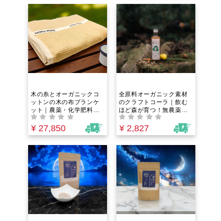
整える新しい選択肢
木の糸とオーガニックコ
全原料オーガニック素材
ットンの木の布ブランケ
のクラフトコーラ｜飲む
ット｜農薬・化学肥料不
ほど森が育つ！無農薬ス
使用素材使用率100%！一
パイス×有機柚子×甘酒の
年中使える利便性。眠り
自然循環型飲料
¥ 27,850
¥ 2,827
が深呼吸に変わる。天然
繊維と微かな癒しの森の
香りをあなたの寝室に。