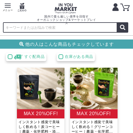
国内で最も厳しい基準を目指す
オーガニックショップ&マーケットプレイ
ス
他の人はこんな商品もチェック
しています
すぐ配商品
在庫がある商品
MAX 20%OFF!
MAX 20%OFF!
インスタント感覚で美味
インスタント感覚で美味
しく飲める！炭コーヒー
しく飲める！グリーンコ
｜農薬・化学肥料・添加
ーヒー｜農薬・化学肥