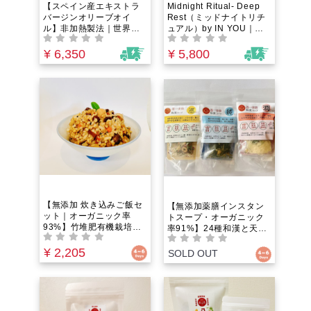
ーブオイルがここに。
【スペイン産エキストラ
Midnight Ritual- Deep
バージンオリーブオイ
Rest（ミッドナイトリチ
ル】非加熱製法｜世界一
ュアル）by IN YOU｜オ
厳格なオーガニック認証
ーガニックアロマバスパ
「デメター認証」取得！
ウダー｜よく眠りたい夜
¥ 6,350
¥ 5,800
バイオダイナミック農法
のお供に。エプソムソル
が育む究極の生命エネル
トとラベンダー×フランキ
ギー。酸度0.10%の鮮度
ンセンスの精油が夜のバ
と圧倒的な抗酸化力
スタブを「タスクを忘れ
るあなただけの究極の15
分」へ。本来の自分に還
る時間を今。
【無添加 炊き込みご飯セ
【無添加薬膳インスタン
ット｜オーガニック率
トスープ・オーガニック
93%】竹堆肥有機栽培米
率91%】24種和漢と天日
と24種和漢の極み養生炊
干し野菜のオーガニック
き込み御膳キット｜最高
¥ 2,205
養生春雨ヴィーガンスー
SOLD OUT
のご褒美御膳を自宅で！
プ｜お湯を注ぐだけで本
広島産分水嶺米と中医薬
格薬膳！プチ朝食・夜食
膳師厳選の和漢素材が融
に。広島県産野菜天日干
合。ヴィーガン・五葷フ
し。五葷フリー・化学調
リーで手軽に温活を叶え
味料不使用