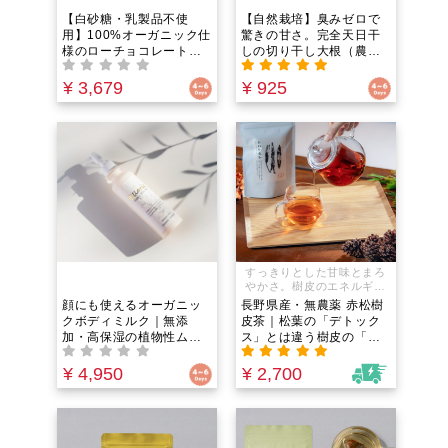
【白砂糖・乳製品不使
【自然栽培】臭みゼロで
用】100%オーガニック仕
驚きの甘さ。完全天日干
様のローチョコレート
しの切り干し大根（農
（カカオ71%）生きた酵
薬・肥料不使用）｜戻し
素を食べる！緑茶の4倍の
汁まで絶品出汁に。鉄分
¥ 3,679
¥ 925
抗酸化力！｜個包装6個入
と食物繊維が凝縮した食
り。罪悪感ゼロでポリフ
べるサプリ
ェノールを補給する次世
代おやつ
すっきりとした甘味とまろ
やかさ。樹皮のエネルギー
をまるごといただく至福の
顔にも使えるオーガニッ
長野県産・無農薬 赤松樹
お茶
クボディミルク｜無添
皮茶｜松葉の「デトック
加・高保湿の植物性ムス
ス」とは違う樹皮の「防
ク｜乾燥肌や敏感肌に。
御力」ならこれ。ピクノ
べたつかず潤う「全身用
ジェノール（OPC）含
¥ 4,950
¥ 2,700
乳液」
有！サビやダメージから
体を守り、外敵に負けな
い免疫バリア機能を養
う！