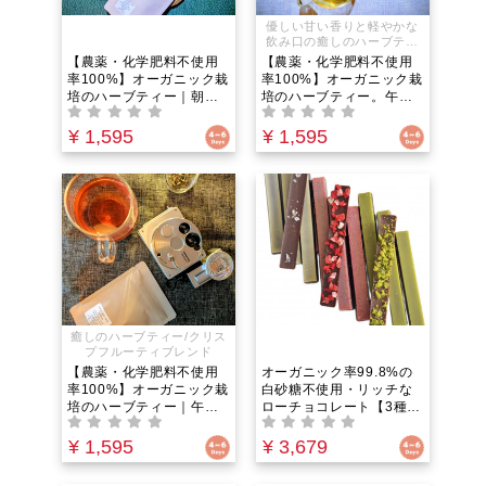
優しい甘い香りと軽やかな
飲み口の癒しのハーブティ
ー
【農薬・化学肥料不使用
【農薬・化学肥料不使用
率100%】オーガニック栽
率100%】オーガニック栽
培のハーブティー｜朝の
培のハーブティー。午後
どんよりしただるさを吹
の糖質リセットに。スイ
き飛ばす！朝の覚醒・ス
ートブレンド｜シュガー
¥ 1,595
¥ 1,595
パイシーブレンド｜フェ
フリーなのにステビアの
ンネルやミントの香りで
天然のほんのり甘さとホ
脳をクリアにし午前中の
ーリーバジルが自律神経
集中力低下を防ぐ 8包入
を整え食欲を鎮める 8包
入り
癒しのハーブティー/クリス
プフルーティブレンド
【農薬・化学肥料不使用
オーガニック率99.8%の
率100%】オーガニック栽
白砂糖不使用・リッチな
培のハーブティー｜午後
ローチョコレート【3種の
のリセットにおすすめの
フレーバーセット】苺・
ルビーブレンド｜集中力
味噌ピスタチオ・塩バニ
¥ 1,595
¥ 3,679
低下やだるさを吹き飛ば
ラ｜緑茶4倍の抗酸化力と
し自律神経を整える！ハ
ポリフェノールを美味し