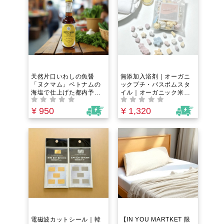
天然片口いわしの魚醤
無添加入浴剤｜オーガニ
「ヌクマム」ベトナムの
ックプチ・バスボムスタ
海塩で仕上げた都内予約
イル｜オーガニック米籾
困難な人気レストランの
殻由来のシリカで温活・
シェフプロデュース！卵
美活・さらに浴槽まで綺
¥ 950
¥ 1,320
焼きから煮物まで何に使
麗！赤ちゃんでも使える
っても美味しい万能調味
無香料新感覚入浴剤
料
電磁波カットシール｜韓
【IN YOU MARTKET 限