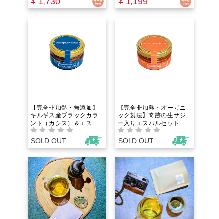
¥ 1,730
¥ 1,199
嫌いの子どもがバクバク
デトックスを叶える飲む
食べる！元フレンチ料理
アンチエイジングドリン
人が2年かけて辿り着いた
クの新習慣
山梨県産無農薬野菜だけ
で作る、知る人ぞ知る奇
跡の一本
【完全非加熱・無添加】
【完全非加熱・オーガニ
キルギス産ブラックカラ
ック製法】奇跡の生サジ
ント（カシス）＆エスパ
ー入りエスパルセット生
ルセット生はちみつ｜夕
はちみつ｜朝起きられな
方のショボショボ目と眼
い鉄分不足や慢性疲労
SOLD OUT
SOLD OUT
精疲労に！圧倒的なアン
に！果実まるごと低温乾
トシアニンと生きた酵素
燥ビタミンと酵素が生き
でスマホ疲れと老け見え
ている無加工の食べるサ
を根本から防ぐ食べる美
プリで貧血や冷えを根本
容液
ケア