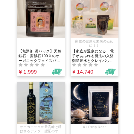
代おやつ
食養生や、日常の料理
に。
家族の健康な未来のため
に！！
【無添加 泥パック】天然
【家庭が温泉になる！電
鉱石・麦飯石100％のオ
子があふれる魔法の入浴
ーガニックフェイスパッ
剤温泉水とクレイパウダ
ク｜くすみ・ざらつきを5
ーの贅沢お風呂セット】
分でリセット。界面活性
元自衛隊員が全財産33年
¥ 1,999
¥ 14,740
剤フリーで敏感肌・子ど
を賭けて完成させた国際
もも安心。毛穴汚れを強
特許の電解水｜疲労困憊
力吸着しワントーン明る
の夜も、20分浸かるだけ
い透明肌へ導く、家族3世
で翌朝が驚くほど軽くな
代で使える究極の全身ケ
る、知る人ぞ知る秘伝の
ア
入浴法
オーガニックの最高峰と呼
01 Deep Rest
ばれるデメター認証のオリ