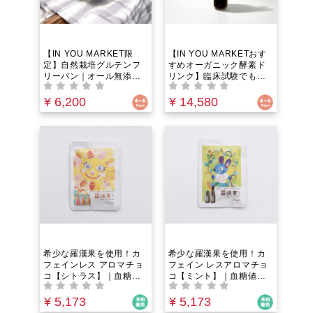
【IN YOU MARKET限
【IN YOU MARKETおす
定】自然栽培グルテンフ
すめオーガニック酵素ド
リーパン｜オール無添
リンク】臨床試験でも実
加！米粉入り｜農薬化学
証済みの本物｜特殊製法
肥料不使用の安心自家製
×2年熟成×無添加×国産製
¥ 6,200
¥ 14,580
材料で製造！自然解凍し
造でカラダの中を大掃
てそのままでももちもち
除！驚きの実感をあなた
食感が美味しい。（旬の
に
野菜入りプレーン15本
+活性炭とレーズン15
本 計30本SET）
希少な羅漢果を使用！カ
希少な羅漢果を使用！カ
フェインレス アロマチョ
フェイン レスアロマチョ
コ【シトラス】｜血糖値
コ【ミント】｜血糖値を
を上げない羅漢果（ラカ
上げない羅漢果（ラカン
ンカ）顆粒を甘味料とし
カ）を甘味料として100%
¥ 5,173
¥ 5,173
て100%使用！カカオの代
使用！カカオの代わりに