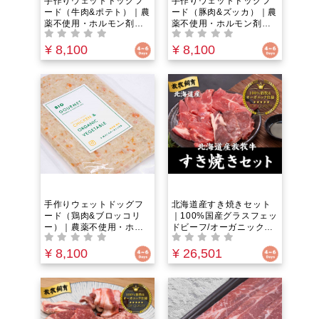
手作りウェットドッグフ
手作りウェットドッグフ
ード（牛肉&ポテト）｜農
ード（豚肉&ズッカ）｜農
薬不使用・ホルモン剤不
薬不使用・ホルモン剤不
使用・抗生物質フリー｜
使用・抗生物質フリー｜
野菜とお肉の水分のみ！
野菜とお肉の水分のみ！
¥ 8,100
¥ 8,100
うまみ100%のウェットフ
うまみ100%のウェットフ
ード。グレインフリー＆
ード。グレインフリー＆
ヒューマングレードでペ
ヒューマングレードでペ
ットにやさしい。85℃以
ットにやさしい。85℃以
下の低温調理 で栄養成分
下の低温調理 で栄養成分
ぎっしり！
ぎっしり！
手作りウェットドッグフ
北海道産すき焼きセット
ード（鶏肉&ブロッコリ
｜100%国産グラスフェッ
ー）｜農薬不使用・ホル
ドビーフ/オーガニック仕
モン剤不使用・抗生物質
様【一度食べたら忘れら
フリー｜野菜とお肉の水
れない！】希少な放牧牛
¥ 8,100
¥ 26,501
分のみ！うまみ100%のウ
のすき焼きをご自宅で。
ェットフード。グレイン
｜お取り寄せグルメ
フリー＆ペットにやさし
い。85℃以下の低温調
理 で栄養成分ぎっしり！