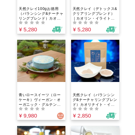
天然クレイ100gお徳用
天然クレイ（デトックス&
（バランシング&ナーチャ
クリアリングブレンド）
リングブレンド）カオリ
｜カオリン・イライト・
ナイト・イライト・クロ
ゼオライト・石英の4種ブ
ライト・スメクタイトの4
レンドで叶える老廃物全
¥ 5,280
¥ 5,280
種ブレンドで叶える老廃
身ミネラルクレンズ＆週1
物全身ミネラルクレンズ
回自然療法習慣！クレイ
＆週1回自然療法習慣！ク
バス・フェイスパックと
レイバス・フェイスパッ
して
クとして
青いロースイーツ（ロー
天然クレイ（バランシン
ケーキ）ヴィーガン・オ
グ&ナーチャリングブレン
ーガニック・グルテンフ
ド）カオリナイト・イラ
リー仕様。小麦・乳・
イト・クロライト・スメ
卵・白砂糖不使用。発酵
クタイトの4種ブレンドで
¥ 9,980
¥ 2,850
の旨みで満ちる、体が喜
叶える老廃物全身ミネラ
ぶオーガニックスピルリ
ルクレンズ＆週1回自然療
ナケーキ［冷凍12cmホー
法習慣！クレイバス・フ
ル］
ェイスパックとして