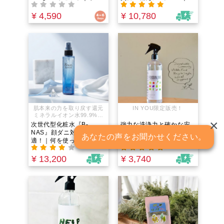
粉一切不使用。無化学肥
手精密機器、カメラのレ
料/無農薬（農薬不使用）
ンズの生産工場やリフォ
¥ 4,590
¥ 10,780
「そば湯」で〆る！海外
ーム清掃会社などの専門
注目のグルテンフリー蕎
業者がこぞって愛用｜機
麦。
能性の高さと安全性の高
さを兼ね備えた次世代型
の衛生対策品｜コロナ禍
ではinyoumarketでも売
り上げ立て続けに1位を獲
得!!
肌本来の力を取り戻す還元
IN YOU限定販売！
ミネラルイオン水99.9%だ
×
けの全く新しいコスメ！
次世代型化粧水『B-
強力な洗浄力と確かな安
NAS』顔ダニ対策にも最
全性を兼ね備え、 食材を
あなたの声をお聞かせください。
適！｜何を使ってもブツ
美味しくすることもでき
ブツが気になるという方
る 次世代型の食品用洗浄
へ！肌本来の力を取り戻
水「FOODALIVE」 IN
¥ 13,200
¥ 3,740
す還元ミネラルイオン水
YOU限定販売！
99.9%だけの全く新しい
コスメ！