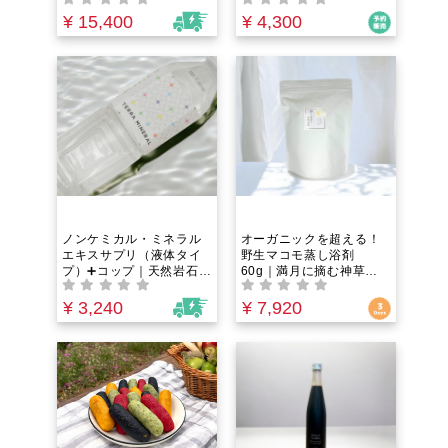
で心身が整う！シルクor
道産大豆と米と塩だけ｜
オーガニックコットンの2
八代伝承の麹と木桶熟成
¥ 15,400
¥ 4,300
種から選べる！舌を正し
が織りなす、スーパーの
い位置に・フェイスライ
味噌には戻れなくなる感
ンゆるみ・むくみ・噛み
動のコクと旨み
締め・眠りの悩み・ドラ
イマウス・お口ポカン・
肩こりに。自宅で簡単セ
ルフケア体験！
ノンケミカル・ミネラル
オーガニックを超える！
エキスサプリ（液体タイ
野生マコモ蒸し浴剤
プ）➕コップ｜天然岩石か
60g｜満月に摘む神草で
ら抽出した黒雲母由来の
冷えた体と心を芯から温
60種以上のイオン化ミネ
める。【チャクラを整え
¥ 3,240
¥ 7,920
ラル｜体のバランスを整
直感力アップ】
えたいあなたに。