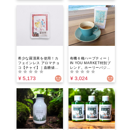
わりにチョコ風味のスー
チョコ風味のスーパーフ
パーフード「キャロブ」
ード「キャロブ」を使
を使用！ IN YOU
用！ IN YOU MARKET限
MARKET限定
定
希少な羅漢果を使用！カ
有機６種ハーブティー｜
フェインレス アロマチョ
IN YOU MARKET特別ブ
コ【チャイ】｜血糖値を
レンド。ホーリーバジ
上げにくい羅漢果（ラカ
ル・レモンバーム・エル
ンカ）顆粒を甘味料とし
ダーフラワー・ローズマ
¥ 5,173
¥ 3,024
て100%使用！カカオの代
リー・エキナセア・ペパ
わりにチョコ風味のスー
ーミント配合。茶葉・テ
パーフード「キャロブ」
ィーバックの２種類から
を使用！IN YOU
選べる！世界のハーブを
MARKET限定
集めた特別な有機ハーブ
のみ使用。「免疫」・
「上気道」ケア。朝の目
覚め・お仕事中・夜寝る
前の一杯に。