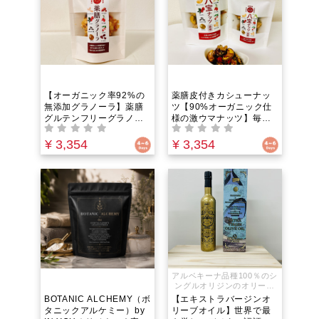
る食養生
【オーガニック率92%の
薬膳皮付きカシューナッ
無添加グラノーラ】薬膳
ツ【90%オーガニック仕
グルテンフリーグラノー
様の激ウマナッツ】毎日
ラ｜罪悪感のないプチ朝
一粒で心身を調える！白
食に。お口でほろほろ解
砂糖不使用・羅漢果と甜
¥ 3,354
¥ 3,354
ける贅沢な和漢おやつ。
菜糖で甘さ控えめ。無添
白砂糖不使用・羅漢果の
加・ヴィーガン対応で美
優しい甘みで罪悪感ゼ
容と健康を支える有機肥
ロ！
料栽培の究極の薬膳おや
つ
アルベキーナ品種100％のシ
ングルオリジンのオリーブ
オイル、フランシスコ・ゴ
BOTANIC ALCHEMY（ボ
【エキストラバージンオ
メス・ゴールドは、スペイ
タニックアルケミー）by
リーブオイル】世界で最
ンのフランシスコ・ゴメス