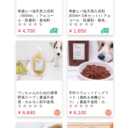
青森ヒバ油天然入浴剤
青森ヒバ油天然入浴剤
（500ml）｜アルコー
(50ml× 3本セット)｜アル
ル・防腐剤・着色料・人
コール・防腐剤・着色
工香料不使用。消臭・防
料・人工香料不使用。消
腐まで叶える”魔法”の精油
臭・防腐まで叶える”魔
¥ 4,700
¥ 1,650
のみ使用。木の香りで癒
法”の精油のみ使用。木の
される贅沢なお風呂時
香りで癒される贅沢なお
間。１００種類以上の天
風呂時間。１００種類以
然成分配合。肌・体臭の
上の天然成分配合。肌・
お悩みにアプローチ！
体臭のお悩みにアプロー
チ！
ワンちゃんのための濃厚
手作りウェットドッグフ
野菜スープ｜農薬不使
ード（鹿肉＆有機ビー
用・ホルモン剤不使用・
ツ）｜農薬不使用・ホル
抗生物質フリー｜免疫ケ
モン剤不使用・抗生物質
ア＆エイジングケア｜フ
フリー｜野菜とお肉の水
¥ 6,840
¥ 8,100
ァイトケミカルたっぷ
分のみ！うまみ100%のウ
り！国産湧き水でぐつぐ
ェットフード。グレイン
つ煮込んだうまみ100%の
フリー＆ヒューマングレ