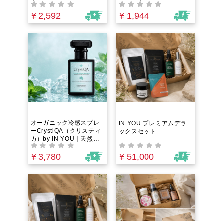
物不使用！栄養たっぷり
料・添加物不使用！グリ
グリーンコーヒーと日本
ーンコーヒーの栄養成分
¥ 2,592
¥ 1,944
三大備長炭の一つである
とチアパス産アラビカ種
高級日向備長炭パウダー
のコーヒーを絶妙なバラ
を絶妙なバランスで配
ンスで配合！市販のコー
合！
ヒーよりも栄養素が豊
富！健康と若々しさを保
つファイトケミカルやク
ロロゲン酸という栄養素
がたっぷり
オーガニック冷感スプレ
IN YOU プレミアムデラ
ーCrystiQA（クリスティ
ックスセット
カ）by IN YOU｜天然ク
ーリングミスト・100%植
物由来で夏バテ対策！オ
¥ 3,780
¥ 51,000
ーガニックミントたっぷ
りのアロマミスト