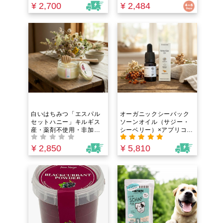
も瞬時に溶ける+個包装で
た酵素」と天然ミネラル
¥ 2,700
¥ 2,484
便利！
配合。添加物不使用、沖
縄の海と大地の恵みが詰
まった常備調味料
白いはちみつ「エスパル
オーガニックシーバック
セットハニー」キルギス
ソーンオイル（サジー・
産・薬剤不使用・非加
シーベリー）×アプリコッ
熱！【しゃりっ、とろ
トオイル｜消えたハリを
り】パンやヨーグルトが
取り戻す！紫外線ダメー
¥ 2,850
¥ 5,810
高級スイーツに。癖のな
ジケア・年齢肌の乾燥・
い花の香りと天然の甘さ
くすみ・ゴワつきに。オ
メガ7配合。若さの成分
「パルミトレイン酸」と
ビタミンCの宝庫！