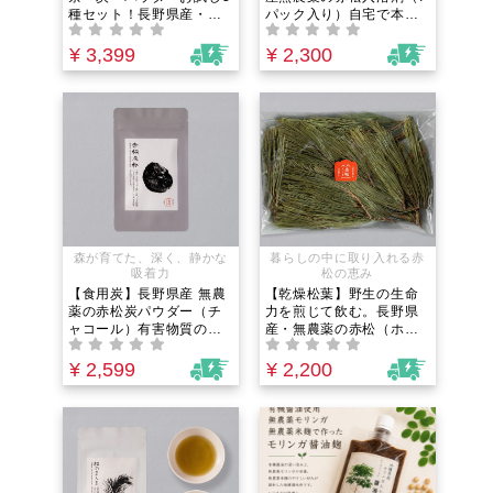
種セット！長野県産・無
パック入り）自宅で本格
農薬｜飲み比べ・使い分
森林浴！経皮吸収で取り
け実験に。飲む・食べ
込む野生の力。冷えや疲
¥ 3,399
¥ 2,300
る・デトックス・守るを
れ、肌トラブルに｜有害
網羅する「松のある暮ら
物質や添加物が気になる
し」入門
方の「排出」バスタイ
ム。
森が育てた、深く、静かな
暮らしの中に取り入れる赤
吸着力
松の恵み
【食用炭】長野県産 無農
【乾燥松葉】野生の生命
薬の赤松炭パウダー（チ
力を煎じて飲む。長野県
ャコール）有害物質の吸
産・無農薬の赤松（ホー
着に。解毒の知恵。添加
ル）｜信州産ワイルドク
物や重金属が気になる方
ラフト。体を守り、本来
¥ 2,599
¥ 2,200
の「飲む」体内クレンズ
の力を取り戻すための
習慣
「養生」本格松葉茶やお
香作りに。