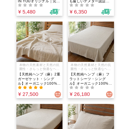
IN YOUオリジナル｜完全
も厳しいデメター認証取
社がバイオダイナミック農
無添加オーガニック洗濯
得・100%オーガニック｜
法※で製造したエクストラ
洗剤｜原因不明の肌荒れ
アルベキーナ100%のシン
¥ 5,480
¥ 6,350
バージンオリーブオイルで
に悩む方に。合成界面活
グルオリジン。世界最高
す。
性剤不使用のランドリー
峰のバイオダイナミック
パウダー｜経皮毒対策や
農法が育むフルーティー
子どもでも安心。オーガ
な香りと生きた栄養で、
ニックソープナッツ配合
いつもの料理が高級レス
で柔軟剤不要！天然精油
トランの味わいに変わ
が香る究極の粉末洗剤
る！
本物の天然素材と天然の抗
本物の天然素材と天然の抗
菌性・さらっと快適なヘン
菌性・さらっと快適なヘン
プ麻の寝具
プ麻の寝具
【天然純ヘンプ（麻）2重
【天然純ヘンプ（麻）フ
ガーゼケット・シング
ラットシーツ・シング
ル】オーガニック100%素
ル】オーガニック100%素
材の安眠寝具｜重くて暑
材の安眠寝具｜敷いても
苦しいタオルケットはも
掛けても極上の涼感。天
¥ 27,500
¥ 26,180
う卒業！驚きの軽さと柔
然発酵糸の圧倒的な吸湿
らかさ。天然発酵糸が作
発散性と抗菌力で夏の寝
る空気の層で、エアコン
苦しさやエアコンの冷
の冷えから体を守り、圧
え・睡眠中の寝汗を一枚
倒的な吸湿発散性で寝汗
で完璧にコントロール！
の蒸れを瞬時に逃がす極
最高級の安眠時間をあな
上の肌掛け
たに。