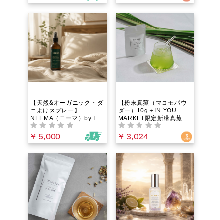
【天然&オーガニック・ダ
【粉末真菰（マコモパウ
ニよけスプレー】
ダー）10g＋IN YOU
NEEMA（ニーマ）by IN
MARKET限定新緑真菰茶
YOU｜ベッドや布団に直
5gプレゼント】NAGI
接使える殺虫成分・有害
TEA 島根県安来市・清水
¥ 5,000
¥ 3,024
添加物ゼロの100%植物由
寺の麓に自生する野生の
来ファブリックミスト。
真菰をまるごと粉末に
水を一滴も使わずヒバ×ニ
ームの力で大人と子ども
の睡眠環境を安全に守
る！