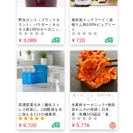
野生カシス（ブラックカ
無添加ドッグフード｜放
ラント）パウダー｜キル
牧ラム肉100%ピュアミー
ギス産100%オーガニッ
ト
ク！エイジングケア・ス
マホ疲れの瞳に「食べる
¥ 3,089
¥ 720
サングラス」。ブルーベ
リーを超えるアントシア
ニン！無添加・砂糖不使
用
食べることは、地球を感じ
ること。
高濃度還元水｜酸化スト
全素材オーガニック×無添
レス対策に。1回数滴を水
加キムチの奇跡｜日本
に加えるだけの健康習
産・有機JAS認証「食べ
慣。心身の悩み・慢性不
る腸活」と発酵美の新習
調と向き合う人が「水の
慣（100g×5つセット）
¥ 9,720
¥ 5,776
質」を変えて体の土台を