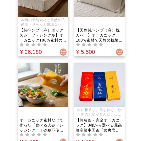
本物の天然素材と天然の抗
菌性・さらっと快適なヘン
プ麻の寝具
【純ヘンプ（麻）ボック
【天然純ヘンプ（麻）枕
スシーツ・シングル】オ
カバー】オーガニック
ーガニック100%素材の安
100%素材で天然の抗菌
眠寝具｜菌を寄せ付けな
力。化学繊維はもう卒業
い高い結晶化度で、背中
｜日本の職人が織り上げ
¥ 26,180
¥ 5,500
の蒸れと全身の寝汗を瞬
る天然発酵糸の極上涼
時に逃がす天然発酵糸の
感。驚異の吸湿性と放湿
圧倒的極上涼感！吸湿発
性で頭部の熱を逃がし洗
散性と抗菌力で、睡眠中
うほど馴染む涼感で不眠
の寝苦しさやマットレス
や寝苦しさを解消し深い
のダニ・カビ・嫌な匂い
眠りをサポート
を根本から防ぐ
岩に根差し、天を仰ぐ。数
千年の大地が育んだ、心身
を整える一滴。
オーガニック素材だけで
【無農薬・完全オーガニ
作った「食べる人参ドレ
ック】3種から選べる最高
ッシング」｜砂糖不使
峰高級中国茶「武夷岩
用・保存料無添加・化学
茶」｜ミネラル不足と冷
調味料ゼロなのに、野菜
え性を根本ケア！温活と