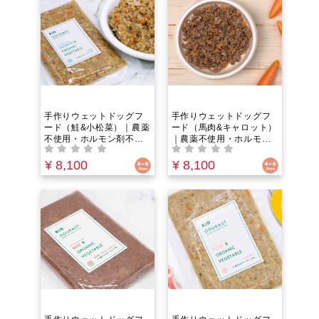
贅沢スープ。グレインフ
ードでペットにやさし
リー＆ヒューマングレー
い。85℃以下の低温調
ドでペットにやさしい。
理 で栄養成分ぎっしり！
85℃以下の低温調理 で栄
養成分ぎっしり！
手作りウェットドッグフ
手作りウェットドッグフ
ード（鮭&小松菜）｜農薬
ード（馬肉&キャロット）
不使用・ホルモン剤不使
｜農薬不使用・ホルモン
用・抗生物質フリー｜野
剤不使用・抗生物質フリ
菜とお肉の水分のみ！う
ー｜野菜とお肉の水分の
¥ 8,100
¥ 8,100
まみ100%のウェットフー
み！うまみ100%のウェッ
ド。グレインフリー＆ヒ
トフード。グレインフリ
ューマングレードでペッ
ー＆ヒューマングレード
トにやさしい。85℃以下
でペットにやさしい。
の低温調理 で栄養成分ぎ
85℃以下の低温調理 で栄
っしり！
養成分ぎっしり！