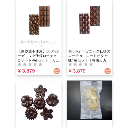
イビスカス等で脳をクリ
く補給する究極のギルト
アにする至福の1杯
フリースイーツ
2枚で理想の1日分ポリフェ
ノール
【白砂糖不使用】100%オ
100%オーガニック仕様の
ーガニック仕様ローチョ
ローチョコレートビター
コレート4枚セット（カカ
味4枚セット【有機カカオ
オ71%）罪悪感ゼロ・生
75%】緑茶4倍の抗酸化
きた酵素をそのまま食べ
力！カカオニブの食感が
¥ 3,879
¥ 3,879
るサプリ！｜有機椰子糖
贅沢な「白砂糖・乳製品
のザクザク食感・緑茶4倍
不使用。生きた酵素とポ
の抗酸化力で美味しく健
リフェノールを味わう罪
康投資
悪感ゼロの食べるサプリ