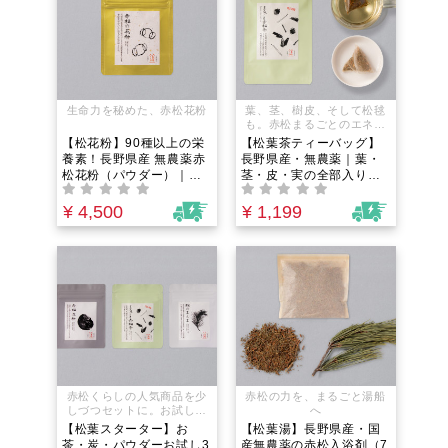
生命力を秘めた、赤松花粉
葉、茎、樹皮、そして松毬
も。赤松まるごとのエネル
ギーを一杯に。
【松花粉】90種以上の栄
【松葉茶ティーバッグ】
養素！長野県産 無農薬赤
長野県産・無農薬｜葉・
松花粉（パウダー）｜ア
茎・皮・実の全部入り！
ミノ酸スコア100の「食
お湯を注ぐだけ。デトッ
べる美容液」。必須アミ
クスの葉と防御の樹皮を
¥ 4,500
¥ 1,199
ノ酸・亜鉛・ビタミン含
一度に摂る「野生のブレ
有！仕事や運動のスタミ
ンドティー」
ナ・疲れ・野菜不足に。
赤松くらしの人気商品を少
赤松の力を、まるごと湯船
しづつセットに。お試しに
へ
もプレゼントにも。
【松葉スターター】お
【松葉湯】長野県産・国
茶・炭・パウダーお試し3
産無農薬の赤松入浴剤（7