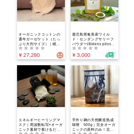
してくれるピローケー
ス。
オーガニックコットンの
鹿児島県奄美産ワイル
通年ガーゼケット（たっ
ド・センダングサリーフ
ぷり大判サイズ）｜眠り
パウダー(Bidens pilosa)
を誘う一枚。寝汗も熱も
| 60g｜完全自然農法＆手
すっと逃がしムレにく
摘み｜生命力あふれるス
¥ 27,280
¥ 3,000
い。4層の空気をまとう心
ーパーフード｜腸活・
地よさでやさしく包む。
肌・めぐり・疲労・アレ
洗うほど柔らく、四季を
ルギー・血糖・エイジン
通して寄り添うガーゼケ
グが気になる全ての現代
ット
人に。
エネルギーヒーリングマ
手作り麹の天然醸造熟成
スク｜周波数転写×オーガ
味噌 500g｜完全オーガ
ニック素材で着けるだけ
ニックの原料のみ！北海