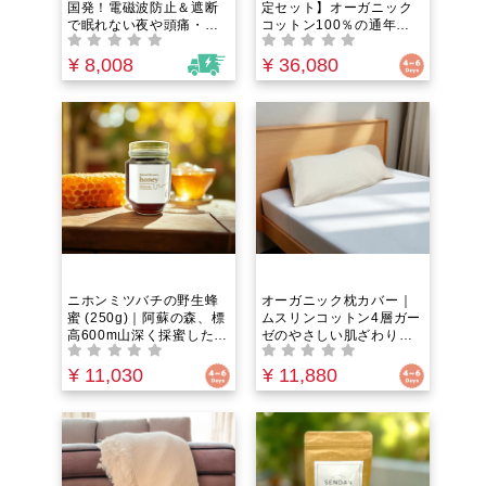
国発！電磁波防止＆遮断
定セット】オーガニック
で眠れない夜や頭痛・ビ
コットン100％の通年ガ
リビリ対策に。スマホや
ーゼケットと枕カバーの
PCに貼るだけの簡単ステ
セット
¥ 8,008
¥ 36,080
ッカー（目立たなくてお
しゃれ！）
ニホンミツバチの野生蜂
オーガニック枕カバー｜
蜜 (250g)｜阿蘇の森、標
ムスリンコットン4層ガー
高600m山深く採蜜した希
ゼのやさしい肌ざわり
少な百花蜜。ダニ駆除
が、寝汗とこもる熱をす
剤・薬剤不使用の澄んだ
っと逃がし、頭皮を心地
¥ 11,030
¥ 11,880
果実のような甘み。数量
よく解放。洗うたびにふ
限定でお届け
んわり柔らか、毎晩のお
気に入りの眠りのお供
に。ムレを防ぎ、さらり
となめらかな触感で、眠
りの質をやさしく底上げ