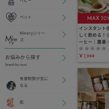
しい大人のシ
ペット
MAX 30
インスタント
Mineryシリー
しく飲める！
ズ
ーヒー｜農薬
料・添加物不
ーンコーヒー
¥ 1,944
お悩みから探す
とチアパス産
Search by issue
のコーヒーを
ンスで配合！
有害物質が気に
ヒーよりも栄
なる
富！健康と若
つファイトケ
肌
ロロゲン酸と