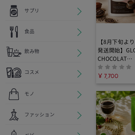
サプリ
食品
【8月下旬よ
発送開始】GL
飲み物
CHOCOLAT
PROTEIN（
コスメ
ラプロテイン）b
¥ 7,700
YOU｜完全無
甘味料不使用
モノ
ーガニック素
ったソイプロ
ファッション
ーカカオ配合
康的な生活を
る、低糖質で
ベビー