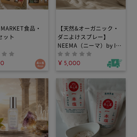
U MARKET食品・
【天然&オーガニック・
セット
ダニよけスプレー】
NEEMA（ニーマ）by IN
YOU｜ベッドや布団に直
00
接使える殺虫成分・有害
¥ 5,000
添加物ゼロの100%植物
由来ファブリックミス
ト。水を一滴も使わずヒ
バ×ニームの力で大人と
子どもの睡眠環境を安全
に守る！