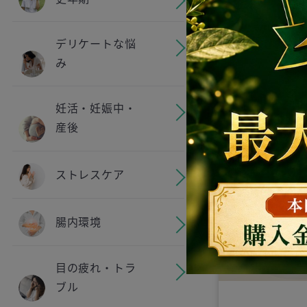
MAX 30
【無添加 泥パ
デリケートな悩
鉱石・麦飯石1
み
ーガニックフ
ク｜くすみ・
分でリセット
¥ 1,999
妊活・妊娠中・
剤フリーで敏
産後
もも安心。毛
力吸着しワン
ストレスケア
い透明肌へ導
代で使える究
腸内環境
ア
目の疲れ・トラ
ブル