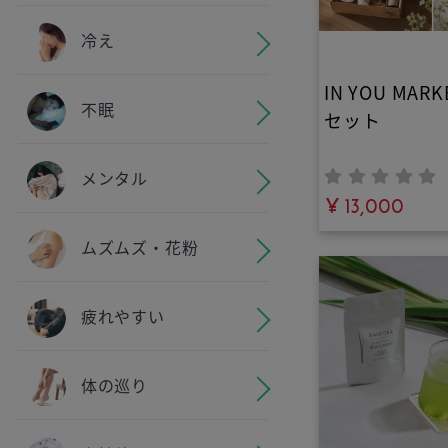
がたっぷり
冷え
IN YOU MA
不眠
セット
メンタル
¥ 13,000
ムズムズ・花粉
疲れやすい
体の巡り