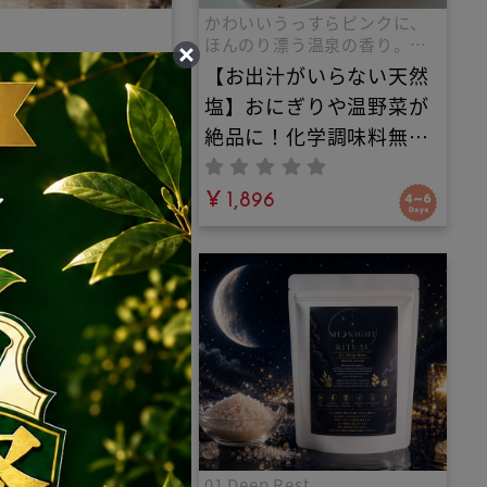
かわいいうっすらピンクに、
ほんのり漂う温泉の香り。太
陽の恵みをたっぷり浴びたチ
/お清め浄化ミス
【お出汁がいらない天然
ベット高原の「天日湖塩」
IORA（スイオ
塩】おにぎりや温野菜が
に、厳選し海塩・岩塩を調和
させた自然の味覚です。塩だ
月上旬発送開始！IN
絶品に！化学調味料無添
けのシンプルな味付けで素材
オリジナル｜マイナ
加・チベット産天日湖塩
の味を最大限に引き
ラスに転じエネル
9
ベースの極上ブレンド塩
¥ 1,896
高めるオーガニッ
と、五葷不使用・ヴィー
マミスト。天然石
ガン対応の本格薬膳和漢
の力で空間エネル
スパイスソルト。毎日の
整え、豊かさを呼
食養生や、日常の料理
無添加ルームフレ
に。
ス・持ち歩き用お
も！
ックの最高峰と呼ば
01 Deep Rest