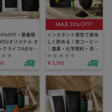
MAX 30%OFF!
0％OFF・数量限
インスタント感覚で美味
 YOUオリジナル オ
しく飲める！炭コーヒー
ックライフ4点セッ
｜農薬・化学肥料・添加
スパウダー・無添
物不使用！栄養たっぷり
洗剤・ダニよけス
00
グリーンコーヒーと日本
¥ 2,592
・冷感ミスト
三大備長炭の一つである
高級日向備長炭パウダー
を絶妙なバランスで配
合！