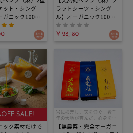
純ヘンプ（麻）2重
【天然純ヘンプ（麻）フ
ケット・シング
ラットシーツ・シング
ーガニック100%
ル】オーガニック100%
安眠寝具｜重くて
素材の安眠寝具｜敷いて
いタオルケットは
00
も掛けても極上の涼感。
¥ 26,180
業！驚きの軽さと
天然発酵糸の圧倒的な吸
さ。天然発酵糸が
湿発散性と抗菌力で夏の
気の層で、エアコ
寝苦しさやエアコンの冷
えから体を守り、
え・睡眠中の寝汗を一枚
な吸湿発散性で寝
で完璧にコントロール！
れを瞬時に逃がす
最高級の安眠時間をあな
肌掛け
たに。
岩に根差し、天を仰ぐ。数千
%OFF SALE!
年の大地が育んだ、心身を整
える一滴。
ニック素材だけで
【無農薬・完全オーガニ