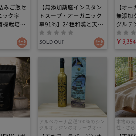
込みご飯セ
【無添加薬膳インスタン
【オー
ニック率
トスープ・オーガニック
無添加
有機栽培米
率91%】24種和漢と天日
グルテ
極み養生炊
干し野菜のオーガニック
ラ｜罪
ット｜最高
養生春雨ヴィーガンスー
食に。
¥ 3,354
SOLD OUT
を自宅で！
プ｜お湯を注ぐだけで本
ける贅
米と中医薬
格薬膳！プチ朝食・夜食
白砂糖
漢素材が融
に。広島県産野菜天日干
優しい
ン・五葷フ
し。五葷フリー・化学調
ロ！
温活を叶え
味料不使用
アルベキーナ品種100％のシン
本物の天
グルオリジンのオリーブオイ
性・さら
ル、フランシスコ・ゴメス・
の寝具