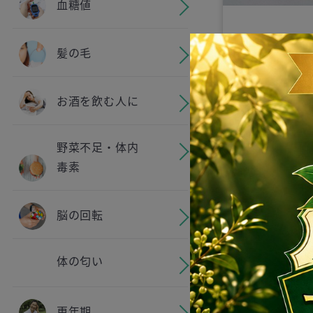
血糖値
【粉末真菰（
髪の毛
ダー）10g＋IN
MARKET限
お酒を飲む人に
5gプレゼント】
TEA 島根県
¥ 3,024
寺の麓に自生
野菜不足・体内
真菰をまるご
毒素
脳の回転
体の匂い
更年期