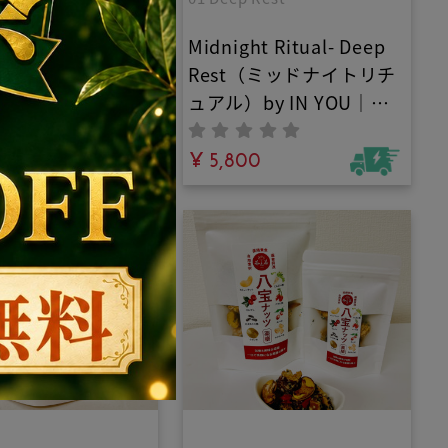
ター認証のオリーブ
ここに。
イン産エキストラ
Midnight Ritual- Deep
ンオリーブオイ
Rest（ミッドナイトリチ
加熱製法｜世界一
ュアル）by IN YOU｜オ
オーガニック認証
ーガニックアロマバスパ
ター認証」取得！
0
ウダー｜よく眠りたい夜
¥ 5,800
ダイナミック農法
のお供に。エプソムソル
究極の生命エネル
トとラベンダー×フラン
度0.10%の鮮度
キンセンスの精油が夜の
的な抗酸化力
バスタブを「タスクを忘
れるあなただけの究極の
15分」へ。本来の自分に
還る時間を今。