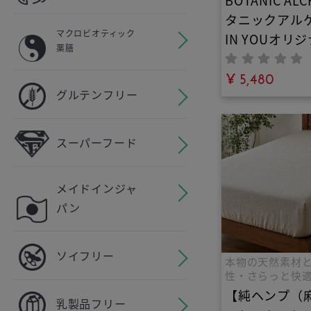
BOTANIC AL
タニックアルケ
マクロビオティック
IN YOUオリ
薬膳
無添加オーガ
洗剤｜原因不
¥ 5,480
グルテンフリー
に悩む方に。
性剤不使用の
パウダー｜経
スーパーフード
子どもでも安
ニックソープ
メイドインジャ
で柔軟剤不要
パン
が香る究極の
ソイフリー
本物の天然素材
性・さらっと快
の寝具
【純ヘンプ（
乳製品フリー