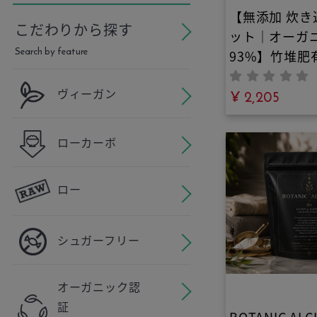
【無添加 炊き
こだわりから探す
ット｜オーガ
Search by feature
93%】竹堆肥
と24種和漢の
ヴィーガン
き込み御膳キ
¥ 2,205
のご褒美御膳
広島産分水嶺
ローカーボ
膳師厳選の和
合。ヴィーガ
ロー
リーで手軽に
る食養生
シュガーフリー
オーガニック認
証