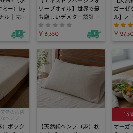
CHEMY（ボ
【エキストラバージンオ
【天然
ゴールドは、スペインのフラ
ミー）by
リーブオイル】世界で最
ガーゼ
ンシスコ・ゴメス社がバイオ
ダイナミック農法※で製造し
ジナル｜完全
も厳しいデメター認証取
ル】オ
たエクストラバージンオリー
ニック洗濯
得・100%オーガニック
素材の
ブオイルです。
明の肌荒れ
｜アルベキーナ100%の
¥ 6,350
暑苦し
¥ 27,5
合成界面活
シングルオリジン。世界
もう卒
ランドリー
最高峰のバイオダイナミ
柔らか
皮毒対策や
ック農法が育むフルーテ
作る空
心。オーガ
ィーな香りと生きた栄養
ンの冷
ナッツ配合
で、いつもの料理が高級
圧倒的
！天然精油
レストランの味わいに変
汗の蒸
粉末洗剤
わる！
極上の
と天然の抗菌
13
適なヘンプ麻
麻）ボック
【天然純ヘンプ（麻）枕
オーガ