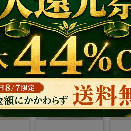
%OFF!
MAX 30%OFF!
れるデメ
オイルが
ック】天然
【家庭が温泉になる！電
【スペ
00％のオ
子があふれる魔法の入浴
バージ
ェイスパッ
剤温泉水とクレイパウダ
ル】非
ざらつきを5
ーの贅沢お風呂セット】
厳格な
。界面活性
元自衛隊員が全財産33年
¥ 14,740
「デメ
¥ 6,35
感肌・子ど
を賭けて完成させた国際
バイオ
穴汚れを強
特許の電解水｜疲労困憊
が育む
トーン明る
の夜も、20分浸かるだけ
ギー。酸
く、家族3世
で翌朝が驚くほど軽くな
と圧倒
極の全身ケ
る、知る人ぞ知る秘伝の
入浴法