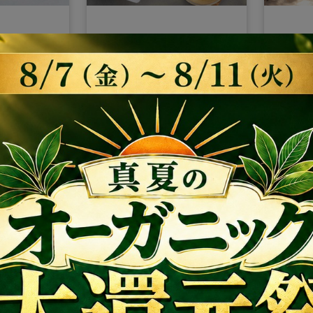
マコモパウ
【焙煎真菰茶25g＋IN
【開運
 YOU
YOU MARKET限定ギフト
ト】SU
定新緑真菰茶
新緑真菰茶5gプレゼン
ラ）7
NAGI
ト】NAGI TEA ｜香ばし
YOU
安来市・清水
くやさしく。島根県安来
¥ 3,780
スをプ
¥ 4,75
する野生の
市・清水寺の麓で育った
ギーを
と粉末に
野生真菰のお茶
クアロ
と植物
ギーを
び込む
グラン
守りに
オーガニ