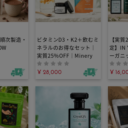
り順次製造・
ビタミンD3・K2＋飲むミ
【実質2
OW
ネラルのお得なセット｜
定】IN
実質25％OFF｜Minery
ーガニ
グロウショコ
ト｜バ
y IN
¥ 28,000
加洗濯
¥ 16,0
添加・人工
プレー
・植物性オ
材だけで作
テイン｜ロ
で腸活や健
サポートす
本当に美味