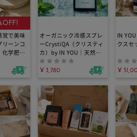
ョコラ
%OFF!
感覚で美味
オーガニック冷感スプレ
IN Y
グリーンコ
ーCrystiQA（クリスティ
クスセ
・化学肥
カ）by IN YOU｜天然ク
使用！グリ
ーリングミスト・100%
の栄養成分
植物由来で夏バテ対策！
¥ 3,780
¥ 51,0
アラビカ種
オーガニックミントたっ
絶妙なバラ
ぷりのアロマミスト
市販のコー
養素が豊
々しさを保
ミカルやク
いう栄養素