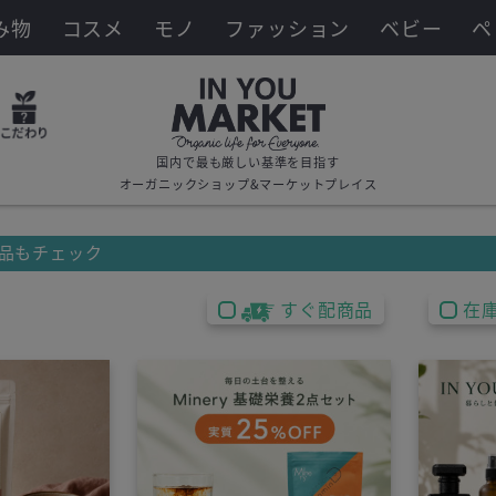
み物
コスメ
モノ
ファッション
ベビー
ペ
国内で最も厳しい基準を目指す
オーガニックショップ&マーケットプレイス
品もチェック
すぐ配商品
在