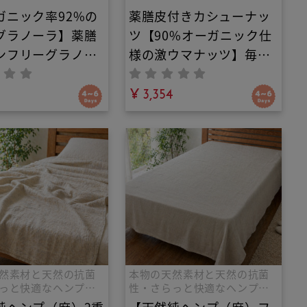
ガニック率92%の
薬膳皮付きカシューナッ
グラノーラ】薬膳
ツ【90%オーガニック仕
ンフリーグラノー
様の激ウマナッツ】毎日
悪感のないプチ朝
一粒で心身を調える！白
お口でほろほろ解
砂糖不使用・羅漢果と甜
¥ 3,354
沢な和漢おやつ。
菜糖で甘さ控えめ。無添
不使用・羅漢果の
加・ヴィーガン対応で美
甘みで罪悪感ゼ
容と健康を支える有機肥
料栽培の究極の薬膳おや
つ
然素材と天然の抗菌
本物の天然素材と天然の抗菌
っと快適なヘンプ麻
性・さらっと快適なヘンプ麻
の寝具